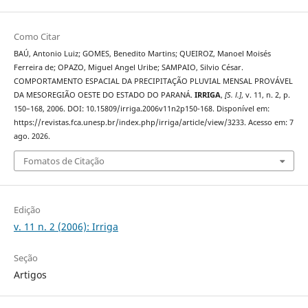
Como Citar
BAÚ, Antonio Luiz; GOMES, Benedito Martins; QUEIROZ, Manoel Moisés
Ferreira de; OPAZO, Miguel Angel Uribe; SAMPAIO, Silvio César.
COMPORTAMENTO ESPACIAL DA PRECIPITAÇÃO PLUVIAL MENSAL PROVÁVEL
DA MESOREGIÃO OESTE DO ESTADO DO PARANÁ.
IRRIGA
,
[S. l.]
, v. 11, n. 2, p.
150–168, 2006. DOI: 10.15809/irriga.2006v11n2p150-168. Disponível em:
https://revistas.fca.unesp.br/index.php/irriga/article/view/3233. Acesso em: 7
ago. 2026.
Fomatos de Citação
Edição
v. 11 n. 2 (2006): Irriga
Seção
Artigos