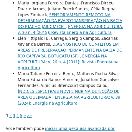
Maria Jorgiana Ferreira Dantas, Francisco Dirceu
Duarte Arraes, Juliano Boeck Santos, Célia Regina
Lopes Zimback,
SENSORIAMENTO REMOTO NA
DETERMINAÇÃO DA EVAPOTRANSPIRAÇÃO NA BACIA
DO RIACHO JARDIM/CE.
,
ENERGIA NA AGRICULTURA:
v. 30 n. 4 (2015): Revista Energia na Agricultura
Elen Fittipaldi B. Carrega, Sérgio Campos, Zacarias
Xavier de Barros,
DIAGNÓSTICO DE CONFLITOS EM
ÁREAS DE PRESERVAÇÃO PERMANENTE NA BACIA DO
RIO CAPIVARA, BOTUCATU (SP)
,
ENERGIA NA
AGRICULTURA: v. 26 n. 4 (2011): Revista Energia na
Agricultura
Maria Tatiane Ferreira Bento, Matheus Rocha Silva,
Maria Eduarda Ramos Amorim, Jonathan Gonçalves
Fernandes, Vinícius Bitencourt Campos Calou,
ÍNDICES ESPECTRAIS NDVI E NBR NA DETECÇÃO DE
ÁREA QUEIMADA
,
ENERGIA NA AGRICULTURA: v. 39
(2024): Energia na Agricultura
1
2
3
4
5
>
>>
Você também pode
iniciar uma pesquisa avançada por