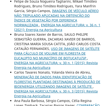
Felipe de Souza Nogueira Tagliarini, Mikael Timóteo
Rodrigues, Bruno Timóteo Rodrigues, Yara Manfrin
Garcia, Sérgio Campos,
IMAGENS DE VEÍCULO AÉREO
NÃO TRIPULADO APLICADAS NA OBTENÇÃO DO
ÍNDICE DE VEGETAÇÃO POR DIFERENÇA
NORMALIZADA
,
ENERGIA NA AGRICULTURA: v. 36 n. 1
(2021): Energia na Agricultura
Bruna Soares Xavier de Barros, SAULO PHILIPE
SEBASTIÃO GUERRA, ZACARIAS XAVIER DE BARROS,
CRISTINA MARIA SOUSA CATITA, JOÃO CARLOS COSTA
CATALÃO FERNANDES,
USO DE IMAGENS DE SATÉLITE
PARA CÁLCULO DE VOLUME EM FLORESTA DE
EUCALIPTO NO MUNICÍPIO DE BOTUCATU/SP
,
ENERGIA NA AGRICULTURA: v. 30 n. 1 (2015): Revista
Energia na Agricultura
Carlos Tavares Nonato, Yolanda Vieira de Abreu,
MINERAÇÃO DE DADOS PARA IDENTIFICAÇÃO DE
FLORESTAS PLANTADAS DESTINADAS À PRODUÇÃO DE
BIOENERGIA UTILIZANDO IMAGENS DE SATÉLITE
,
ENERGIA NA AGRICULTURA: v. 30 n. 3 (2015): Revista
Energia na Agricultura
Ana Paula Barbosa, Sérgio Campos, Célia Regina
Lopes Zimback, Zacarias Barros Xavier,
COMPARAÇÃO