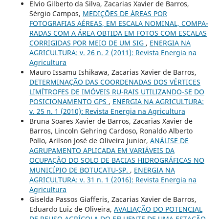
Elvio Gilberto da Silva, Zacarias Xavier de Barros,
Sérgio Campos,
MEDIÇÕES DE ÁREAS POR
FOTOGRAFIAS AÉREAS, EM ESCALA NOMINAL, COMPA-
RADAS COM A ÁREA OBTIDA EM FOTOS COM ESCALAS
CORRIGIDAS POR MEIO DE UM SIG
,
ENERGIA NA
AGRICULTURA: v. 26 n. 2 (2011): Revista Energia na
Agricultura
Mauro Issamu Ishikawa, Zacarias Xavier de Barros,
DETERMINAÇÃO DAS COORDENADAS DOS VÉRTICES
LIMÍTROFES DE IMÓVEIS RU-RAIS UTILIZANDO-SE DO
POSICIONAMENTO GPS
,
ENERGIA NA AGRICULTURA:
v. 25 n. 1 (2010): Revista Energia na Agricultura
Bruna Soares Xavier de Barros, Zacarias Xavier de
Barros, Lincoln Gehring Cardoso, Ronaldo Alberto
Pollo, Arilson José de Oliveira Junior,
ANÁLISE DE
AGRUPAMENTO APLICADA EM VARIÁVEIS DA
OCUPAÇÃO DO SOLO DE BACIAS HIDROGRÁFICAS NO
MUNICÍPIO DE BOTUCATU-SP.
,
ENERGIA NA
AGRICULTURA: v. 31 n. 1 (2016): Revista Energia na
Agricultura
Giselda Passos Giafferis, Zacarias Xavier de Barros,
Eduardo Luiz de Oliveira,
AVALIAÇÃO DO POTENCIAL
DE REUSO AGRÍCOLA DO EFLUENTE DE UMA ESTAÇÃO