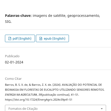
Palavras-chave:
imagens de satélite, geoprocessamento,
SIG.
pdf (English)
epub (English)
Publicado
02-01-2024
Como Citar
Barros, B. S. X. de, & Barros, Z. X. de. (2024). AVALIAÇÃO DO POTENCIAL DE
BIOMASSA EM FLORESTAS DE EUCALIPTO UTILIZANDO SENSORES REMOTOS.
ENERGIA NA AGRICULTURA
,
39
(publicação contínua), 41–51.
https://doi.org/10.17224/EnergAgric.2024v39p41-51
Fomatos de Citação