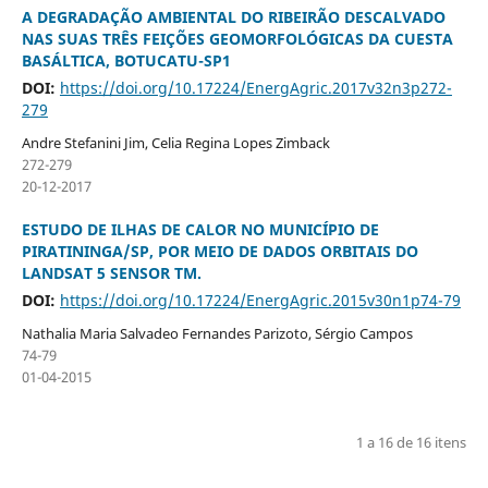
A DEGRADAÇÃO AMBIENTAL DO RIBEIRÃO DESCALVADO
NAS SUAS TRÊS FEIÇÕES GEOMORFOLÓGICAS DA CUESTA
BASÁLTICA, BOTUCATU-SP1
DOI:
https://doi.org/10.17224/EnergAgric.2017v32n3p272-
279
Andre Stefanini Jim, Celia Regina Lopes Zimback
272-279
20-12-2017
ESTUDO DE ILHAS DE CALOR NO MUNICÍPIO DE
PIRATININGA/SP, POR MEIO DE DADOS ORBITAIS DO
LANDSAT 5 SENSOR TM.
DOI:
https://doi.org/10.17224/EnergAgric.2015v30n1p74-79
Nathalia Maria Salvadeo Fernandes Parizoto, Sérgio Campos
74-79
01-04-2015
1 a 16 de 16 itens