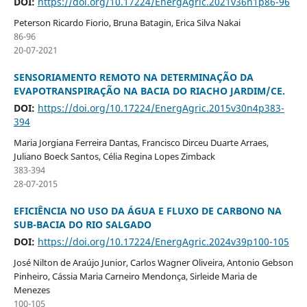
DOI:
https://doi.org/10.17224/EnergAgric.2021v36n1p86-96
Peterson Ricardo Fiorio, Bruna Batagin, Erica Silva Nakai
86-96
20-07-2021
SENSORIAMENTO REMOTO NA DETERMINAÇÃO DA
EVAPOTRANSPIRAÇÃO NA BACIA DO RIACHO JARDIM/CE.
DOI:
https://doi.org/10.17224/EnergAgric.2015v30n4p383-
394
Maria Jorgiana Ferreira Dantas, Francisco Dirceu Duarte Arraes,
Juliano Boeck Santos, Célia Regina Lopes Zimback
383-394
28-07-2015
EFICIÊNCIA NO USO DA ÁGUA E FLUXO DE CARBONO NA
SUB-BACIA DO RIO SALGADO
DOI:
https://doi.org/10.17224/EnergAgric.2024v39p100-105
José Nilton de Araújo Junior, Carlos Wagner Oliveira, Antonio Gebson
Pinheiro, Cássia Maria Carneiro Mendonça, Sirleide Maria de
Menezes
100-105