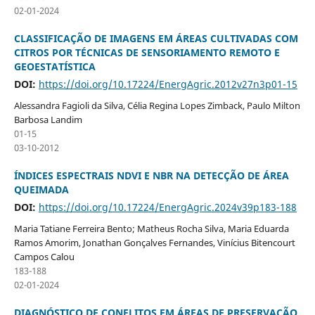
02-01-2024
CLASSIFICAÇÃO DE IMAGENS EM ÁREAS CULTIVADAS COM
CITROS POR TÉCNICAS DE SENSORIAMENTO REMOTO E
GEOESTATÍSTICA
DOI:
https://doi.org/10.17224/EnergAgric.2012v27n3p01-15
Alessandra Fagioli da Silva, Célia Regina Lopes Zimback, Paulo Milton
Barbosa Landim
01-15
03-10-2012
ÍNDICES ESPECTRAIS NDVI E NBR NA DETECÇÃO DE ÁREA
QUEIMADA
DOI:
https://doi.org/10.17224/EnergAgric.2024v39p183-188
Maria Tatiane Ferreira Bento; Matheus Rocha Silva, Maria Eduarda
Ramos Amorim, Jonathan Gonçalves Fernandes, Vinícius Bitencourt
Campos Calou
183-188
02-01-2024
DIAGNÓSTICO DE CONFLITOS EM ÁREAS DE PRESERVAÇÃO