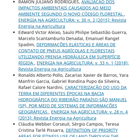
RAMON JULIANO RODRIGUES,
AVALIAÇÃO DOS
IMPACTOS AMBIENTAIS CAUSADOS AO MEIO
AMBIENTE SEGUNDO O NOVO CÓDIGO FLORESTAL
,
ENERGIA NA AGRICULTURA: v. 30 n. 2 (2015): Revista
Energia na Agricultura
Edward Victor Aleixo, Saulo Philipe Sebastião Guerra,
Marcelo Scantamburlo Denadai, Emanuel Rangel
Spadim,
DEFORMAÇÕES ELÁSTICAS E ÁREAS DE
CONTATO DE PNEUS AGRÍCOLAS E FLORESTAIS
UTILIZANDO PRENSA HIDRÁULICA EM SUPERFÍCIE
RÍGIDA
,
ENERGIA NA AGRICULTURA: v. 33 n. 1 (2018):
Revista Energia na Agricultura
Ronaldo Alberto Pollo, Zacarias Xavier de Barros, Yara
Manfrin Garcia, Gabriel Rondina Pupo da Silveira,
Rafael Calore Nardini,
CARACTERIZAÇÃO DO USO DA
TERRA EM DIFERENTES ÉPOCAS NA BACIA
HIDROGRÁFICA DO RIBEIRÃO PARAÍSO-SÃO MANUEL
(SP), POR MEIO DE SISTEMAS DE INFORMAÇÕES
GEOGRÁFICAS
,
ENERGIA NA AGRICULTURA: v. 28 n. 4
(2013): Revista Energia na Agricultura
Cláudia Webber Corseuil, Sérgio Campos, Teresa
Cristina Tarlé Pissarra,
DEFINITION OF PRIORITY
AREAS FOR FITNESS USE OF LAND THROUGH THE