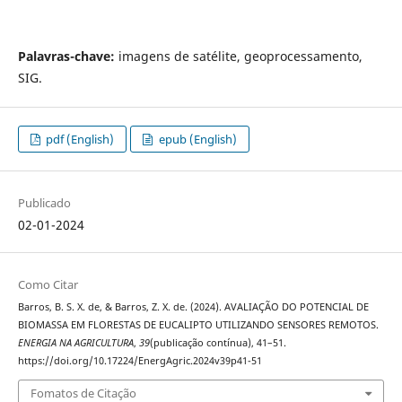
Palavras-chave:
imagens de satélite, geoprocessamento,
SIG.
pdf (English)
epub (English)
Publicado
02-01-2024
Como Citar
Barros, B. S. X. de, & Barros, Z. X. de. (2024). AVALIAÇÃO DO POTENCIAL DE
BIOMASSA EM FLORESTAS DE EUCALIPTO UTILIZANDO SENSORES REMOTOS.
ENERGIA NA AGRICULTURA
,
39
(publicação contínua), 41–51.
https://doi.org/10.17224/EnergAgric.2024v39p41-51
Fomatos de Citação