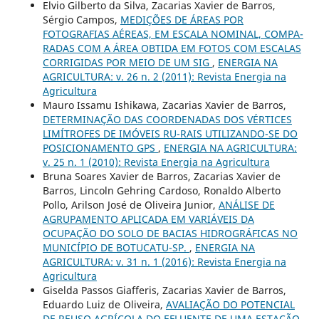
Elvio Gilberto da Silva, Zacarias Xavier de Barros,
Sérgio Campos,
MEDIÇÕES DE ÁREAS POR
FOTOGRAFIAS AÉREAS, EM ESCALA NOMINAL, COMPA-
RADAS COM A ÁREA OBTIDA EM FOTOS COM ESCALAS
CORRIGIDAS POR MEIO DE UM SIG
,
ENERGIA NA
AGRICULTURA: v. 26 n. 2 (2011): Revista Energia na
Agricultura
Mauro Issamu Ishikawa, Zacarias Xavier de Barros,
DETERMINAÇÃO DAS COORDENADAS DOS VÉRTICES
LIMÍTROFES DE IMÓVEIS RU-RAIS UTILIZANDO-SE DO
POSICIONAMENTO GPS
,
ENERGIA NA AGRICULTURA:
v. 25 n. 1 (2010): Revista Energia na Agricultura
Bruna Soares Xavier de Barros, Zacarias Xavier de
Barros, Lincoln Gehring Cardoso, Ronaldo Alberto
Pollo, Arilson José de Oliveira Junior,
ANÁLISE DE
AGRUPAMENTO APLICADA EM VARIÁVEIS DA
OCUPAÇÃO DO SOLO DE BACIAS HIDROGRÁFICAS NO
MUNICÍPIO DE BOTUCATU-SP.
,
ENERGIA NA
AGRICULTURA: v. 31 n. 1 (2016): Revista Energia na
Agricultura
Giselda Passos Giafferis, Zacarias Xavier de Barros,
Eduardo Luiz de Oliveira,
AVALIAÇÃO DO POTENCIAL
DE REUSO AGRÍCOLA DO EFLUENTE DE UMA ESTAÇÃO