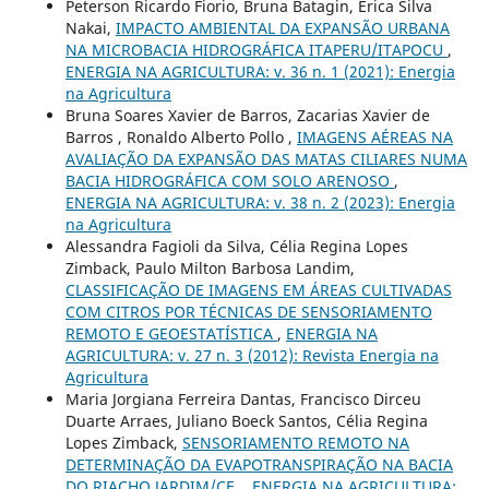
Peterson Ricardo Fiorio, Bruna Batagin, Erica Silva
Nakai,
IMPACTO AMBIENTAL DA EXPANSÃO URBANA
NA MICROBACIA HIDROGRÁFICA ITAPERU/ITAPOCU
,
ENERGIA NA AGRICULTURA: v. 36 n. 1 (2021): Energia
na Agricultura
Bruna Soares Xavier de Barros, Zacarias Xavier de
Barros , Ronaldo Alberto Pollo ,
IMAGENS AÉREAS NA
AVALIAÇÃO DA EXPANSÃO DAS MATAS CILIARES NUMA
BACIA HIDROGRÁFICA COM SOLO ARENOSO
,
ENERGIA NA AGRICULTURA: v. 38 n. 2 (2023): Energia
na Agricultura
Alessandra Fagioli da Silva, Célia Regina Lopes
Zimback, Paulo Milton Barbosa Landim,
CLASSIFICAÇÃO DE IMAGENS EM ÁREAS CULTIVADAS
COM CITROS POR TÉCNICAS DE SENSORIAMENTO
REMOTO E GEOESTATÍSTICA
,
ENERGIA NA
AGRICULTURA: v. 27 n. 3 (2012): Revista Energia na
Agricultura
Maria Jorgiana Ferreira Dantas, Francisco Dirceu
Duarte Arraes, Juliano Boeck Santos, Célia Regina
Lopes Zimback,
SENSORIAMENTO REMOTO NA
DETERMINAÇÃO DA EVAPOTRANSPIRAÇÃO NA BACIA
DO RIACHO JARDIM/CE.
,
ENERGIA NA AGRICULTURA: