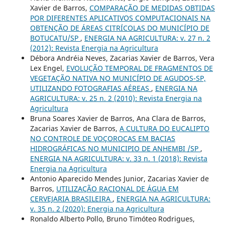
Xavier de Barros,
COMPARAÇÃO DE MEDIDAS OBTIDAS
POR DIFERENTES APLICATIVOS COMPUTACIONAIS NA
OBTENÇÃO DE ÁREAS CITRÍCOLAS DO MUNICÍPIO DE
BOTUCATU/SP
,
ENERGIA NA AGRICULTURA: v. 27 n. 2
(2012): Revista Energia na Agricultura
Débora Andréia Neves, Zacarias Xavier de Barros, Vera
Lex Engel,
EVOLUÇÃO TEMPORAL DE FRAGMENTOS DE
VEGETAÇÃO NATIVA NO MUNICÍPIO DE AGUDOS-SP,
UTILIZANDO FOTOGRAFIAS AÉREAS
,
ENERGIA NA
AGRICULTURA: v. 25 n. 2 (2010): Revista Energia na
Agricultura
Bruna Soares Xavier de Barros, Ana Clara de Barros,
Zacarias Xavier de Barros,
A CULTURA DO EUCALIPTO
NO CONTROLE DE VOÇOROCAS EM BACIAS
HIDROGRÁFICAS NO MUNICIPIO DE ANHEMBI /SP
,
ENERGIA NA AGRICULTURA: v. 33 n. 1 (2018): Revista
Energia na Agricultura
Antonio Aparecido Mendes Junior, Zacarias Xavier de
Barros,
UTILIZAÇÃO RACIONAL DE ÁGUA EM
CERVEJARIA BRASILEIRA
,
ENERGIA NA AGRICULTURA:
v. 35 n. 2 (2020): Energia na Agricultura
Ronaldo Alberto Pollo, Bruno Timóteo Rodrigues,