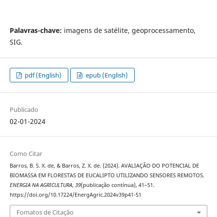
Palavras-chave:
imagens de satélite, geoprocessamento,
SIG.
pdf (English)
epub (English)
Publicado
02-01-2024
Como Citar
Barros, B. S. X. de, & Barros, Z. X. de. (2024). AVALIAÇÃO DO POTENCIAL DE
BIOMASSA EM FLORESTAS DE EUCALIPTO UTILIZANDO SENSORES REMOTOS.
ENERGIA NA AGRICULTURA
,
39
(publicação contínua), 41–51.
https://doi.org/10.17224/EnergAgric.2024v39p41-51
Fomatos de Citação