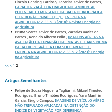
Lincoln Gehring Cardoso, Zacarias Xavier de Barros,
CARACTERIZAÇÃO DA FRAGILIDADE AMBIENTAL
POTENCIAL E EMERGENTE DA BACIA HIDROGRÁFICA
DO RIBEIRÃO PARAÍSO (SP).
,
ENERGIA NA
AGRICULTURA: v. 33 n. 3 (2018): Revista Energia na
Agricultura
Bruna Soares Xavier de Barros, Zacarias Xavier de
Barros , Ronaldo Alberto Pollo ,
IMAGENS AÉREAS NA
AVALIAÇÃO DA EXPANSÃO DAS MATAS CILIARES NUMA
BACIA HIDROGRÁFICA COM SOLO ARENOSO
,
ENERGIA NA AGRICULTURA: v. 38 n. 2 (2023): Energia
na Agricultura
<<
<
1
2
Artigos Semelhantes
Felipe de Souza Nogueira Tagliarini, Mikael Timóteo
Rodrigues, Bruno Timóteo Rodrigues, Yara Manfrin
Garcia, Sérgio Campos,
IMAGENS DE VEÍCULO AÉREO
NÃO TRIPULADO APLICADAS NA OBTENÇÃO DO
ÍNDICE DE VEGETAÇÃO POR DIFERENÇA