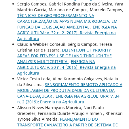
Sergio Campos, Gabriel Rondina Pupo da Silveira, Yara
Manfrin Garcia, Mariana de Campos, Marcelo Campos,
TÉCNICAS DE GEOPROCESSAMENTO NA
CARACTERIZAÇÃO DE APPS NUMA MICROBACIA, EM
FUNÇÃO DA LEGISLAÇÃO AMBIENTAL
,
ENERGIA NA
AGRICULTURA: v. 32 n. 2 (2017): Revista Energia na
Agricultura
Cláudia Webber Corseuil, Sérgio Campos, Teresa
Cristina Tarlé Pissarra,
DEFINITION OF PRIORITY
AREAS FOR FITNESS USE OF LAND THROUGH THE
ANALYSIS MULTICRITERIA
,
ENERGIA NA
AGRICULTURA: v. 30 n. 4 (2015): Revista Energia na
Agricultura
Victor Costa Leda, Aline Kuramoto Golçalves, Natalia
da Silva Lima,
SENSORIAMENTO REMOTO APLICADO A
MODELAGEM DE PRODUTIVIDADE DA CULTURA DA
CANA-DE-AÇÚCAR
,
ENERGIA NA AGRICULTURA: v. 34
n. 2 (2019): Energia na Agricultura
Alisson Neves Harmyans Moreira, Nori Paulo
Griebeler, Fernanda Duarte Araujo Himmen , Rherison
Tyrone Silva Almeida,
PLANEJAMENTO DO
TRANSPORTE CANAVIEIRO A PARTIR DE SISTEMA DE