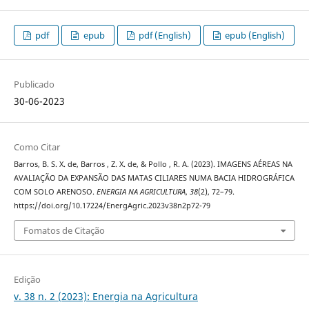
pdf
epub
pdf (English)
epub (English)
Publicado
30-06-2023
Como Citar
Barros, B. S. X. de, Barros , Z. X. de, & Pollo , R. A. (2023). IMAGENS AÉREAS NA
AVALIAÇÃO DA EXPANSÃO DAS MATAS CILIARES NUMA BACIA HIDROGRÁFICA
COM SOLO ARENOSO.
ENERGIA NA AGRICULTURA
,
38
(2), 72–79.
https://doi.org/10.17224/EnergAgric.2023v38n2p72-79
Fomatos de Citação
Edição
v. 38 n. 2 (2023): Energia na Agricultura