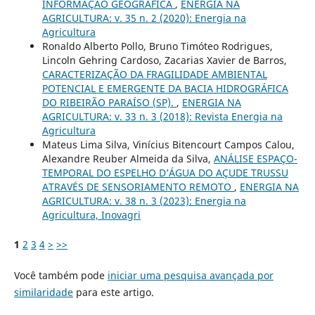
INFORMAÇÃO GEOGRÁFICA
,
ENERGIA NA
AGRICULTURA: v. 35 n. 2 (2020): Energia na
Agricultura
Ronaldo Alberto Pollo, Bruno Timóteo Rodrigues,
Lincoln Gehring Cardoso, Zacarias Xavier de Barros,
CARACTERIZAÇÃO DA FRAGILIDADE AMBIENTAL
POTENCIAL E EMERGENTE DA BACIA HIDROGRÁFICA
DO RIBEIRÃO PARAÍSO (SP).
,
ENERGIA NA
AGRICULTURA: v. 33 n. 3 (2018): Revista Energia na
Agricultura
Mateus Lima Silva, Vinícius Bitencourt Campos Calou,
Alexandre Reuber Almeida da Silva,
ANÁLISE ESPAÇO-
TEMPORAL DO ESPELHO D’ÁGUA DO AÇUDE TRUSSU
ATRAVÉS DE SENSORIAMENTO REMOTO
,
ENERGIA NA
AGRICULTURA: v. 38 n. 3 (2023): Energia na
Agricultura, Inovagri
1
2
3
4
>
>>
Você também pode
iniciar uma pesquisa avançada por
similaridade
para este artigo.