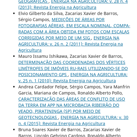
GEOGRÁFICAS
,
ENERGIA NA AGRICULTURA: v. 28 n. 4
(2013): Revista Energia na Agricultura
Elvio Gilberto da Silva, Zacarias Xavier de Barros,
Sérgio Campos,
MEDIÇÕES DE ÁREAS POR
FOTOGRAFIAS AÉREAS, EM ESCALA NOMINAL, COMPA-
RADAS COM A ÁREA OBTIDA EM FOTOS COM ESCALAS
CORRIGIDAS POR MEIO DE UM SIG
,
ENERGIA NA
AGRICULTURA: v. 26 n. 2 (2011): Revista Energia na
Agricultura
Mauro Issamu Ishikawa, Zacarias Xavier de Barros,
DETERMINAÇÃO DAS COORDENADAS DOS VÉRTICES
LIMÍTROFES DE IMÓVEIS RU-RAIS UTILIZANDO-SE DO
POSICIONAMENTO GPS
,
ENERGIA NA AGRICULTURA:
v. 25 n. 1 (2010): Revista Energia na Agricultura
Andrea Cardador Felipe, Sérgio Campos, Yara Manfrin
Garcia, Mariana de Campos, Ronaldo Alberto Pollo,
CARACTERIZAÇÃO DAS ÁREAS DE CONFLITO DE USO
DA TERRA EM APP NA MICROBACIA RIBEIRÃO DO
VEADO, PIRATININGA (SP) POR MEIO DE
GEOTECNOLOGIAS
,
ENERGIA NA AGRICULTURA: v. 30
n. 4 (2015): Revista Energia na Agricultura
Bruna Soares Xavier de Barros, Zacarias Xavier de
Barros, Lincoln Gehring Cardoso, Ronaldo Alberto