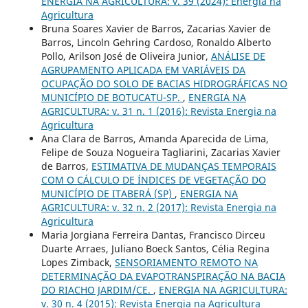
ENERGIA NA AGRICULTURA: v. 39 (2024): Energia na
Agricultura
Bruna Soares Xavier de Barros, Zacarias Xavier de
Barros, Lincoln Gehring Cardoso, Ronaldo Alberto
Pollo, Arilson José de Oliveira Junior,
ANÁLISE DE
AGRUPAMENTO APLICADA EM VARIÁVEIS DA
OCUPAÇÃO DO SOLO DE BACIAS HIDROGRÁFICAS NO
MUNICÍPIO DE BOTUCATU-SP.
,
ENERGIA NA
AGRICULTURA: v. 31 n. 1 (2016): Revista Energia na
Agricultura
Ana Clara de Barros, Amanda Aparecida de Lima,
Felipe de Souza Nogueira Tagliarini, Zacarias Xavier
de Barros,
ESTIMATIVA DE MUDANÇAS TEMPORAIS
COM O CÁLCULO DE ÍNDICES DE VEGETAÇÃO DO
MUNICÍPIO DE ITABERÁ (SP)
,
ENERGIA NA
AGRICULTURA: v. 32 n. 2 (2017): Revista Energia na
Agricultura
Maria Jorgiana Ferreira Dantas, Francisco Dirceu
Duarte Arraes, Juliano Boeck Santos, Célia Regina
Lopes Zimback,
SENSORIAMENTO REMOTO NA
DETERMINAÇÃO DA EVAPOTRANSPIRAÇÃO NA BACIA
DO RIACHO JARDIM/CE.
,
ENERGIA NA AGRICULTURA:
v. 30 n. 4 (2015): Revista Energia na Agricultura