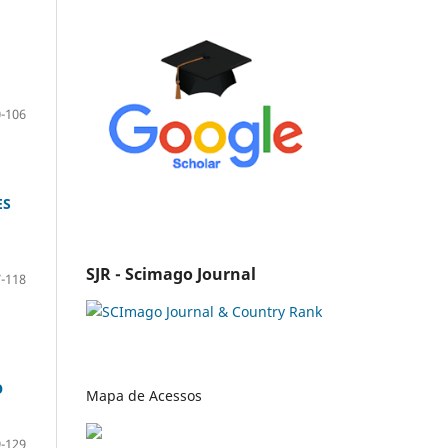
-106
ES
SJR - Scimago Journal
-118
O
Mapa de Acessos
-129