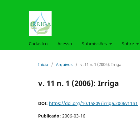
Cadastro
Acesso
Submissões
Sobre
Início
/
Arquivos
/
v. 11 n. 1 (2006): Irriga
v. 11 n. 1 (2006): Irriga
DOI:
https://doi.org/10.15809/irriga.2006v11n1
Publicado:
2006-03-16