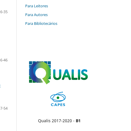
Para Leitores
26-35
Para Autores
Para Bibliotecários
36-46
E
47-54
Qualis 2017-2020 -
B1