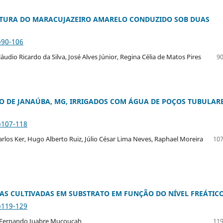
ULTURA DO MARACUJAZEIRO AMARELO CONDUZIDO SOB DUAS
p90-106
láudio Ricardo da Silva, José Alves Júnior, Regina Célia de Matos Pires
90
IÃO DE JANAÚBA, MG, IRRIGADOS COM ÁGUA DE POÇOS TUBULAR
p107-118
os Ker, Hugo Alberto Ruiz, Júlio César Lima Neves, Raphael Moreira
107
AS CULTIVADAS EM SUBSTRATO EM FUNÇÃO DO NÍVEL FREÁTIC
p119-129
, Fernando Juabre Muçoucah
119