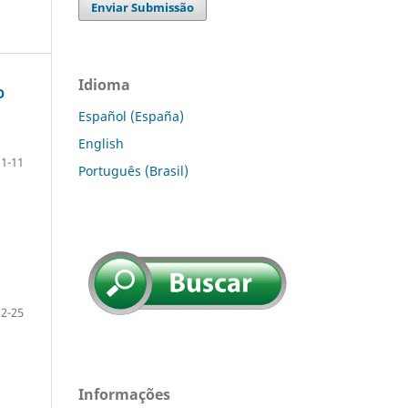
Enviar Submissão
Idioma
O
Español (España)
English
1-11
Português (Brasil)
12-25
Informações