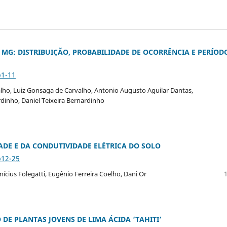
 MG: DISTRIBUIÇÃO, PROBABILIDADE DE OCORRÊNCIA E PERÍOD
p1-11
ho, Luiz Gonsaga de Carvalho, Antonio Augusto Aguilar Dantas,
rdinho, Daniel Teixeira Bernardinho
ADE E DA CONDUTIVIDADE ELÉTRICA DO SOLO
p12-25
ícius Folegatti, Eugênio Ferreira Coelho, Dani Or
E PLANTAS JOVENS DE LIMA ÁCIDA ‘TAHITI’