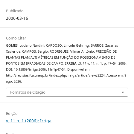
Publicado
2006-03-16
Como Citar
GOMES, Luciano Nardini; CARDOSO, Lincoln Gehring; BARROS, Zacarias
Xavier de; CAMPOS, Sergio; RODRIGUES, Vilmar Antônio. PRECISÃO DE
PLANTAS PLANIALTIMÉTRICAS EM FUNÇÃO DO POSICIONAMENTO DE
PONTOS EM IRRADIADAS DE CAMPO.
IRRIGA
,
[S. l.]
, v. 11, n. 1, p. 47–54, 2006.
DOI: 10.15809/irriga.2006v11n1p47-54. Disponível em:
http://revistas.fca.unesp.br/index.php/irriga/article/view/3224. Acesso em: 9
ago. 2026.
Fomatos de Citação
Edição
v. 11 n. 1 (2006): Irriga