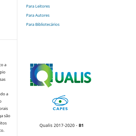
Para Leitores
Para Autores
Para Bibliotecários
co a
pio
sas
ado a
o
orais
ga são
itos
Qualis 2017-2020 -
B1
co.