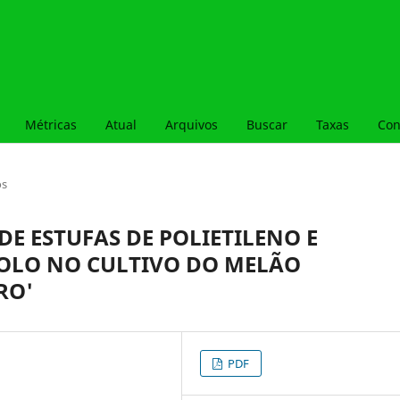
Métricas
Atual
Arquivos
Buscar
Taxas
Con
os
E ESTUFAS DE POLIETILENO E
SOLO NO CULTIVO DO MELÃO
RO'
PDF