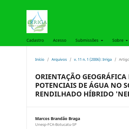
Cadastro
Acesso
Submissões
Sobre
Início
/
Arquivos
/
v. 11 n. 1 (2006): Irriga
/
Artig
ORIENTAÇÃO GEOGRÁFICA D
POTENCIAIS DE ÁGUA NO 
RENDILHADO HÍBRIDO 'NE
Marcos Brandão Braga
Unesp-FCA-Botucatu-SP