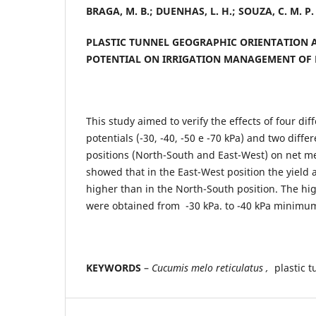
BRAGA, M. B.; DUENHAS, L. H.; SOUZA, C. M. P. 
PLASTIC TUNNEL GEOGRAPHIC ORIENTATION 
POTENTIAL ON IRRIGATION MANAGEMENT OF
This study aimed to verify the effects of four di
potentials (-30, -40, -50 e -70 kPa) and two differ
positions (North-South and East-West) on net me
showed that in the East-West position the yield 
higher than in the North-South position. The hi
were obtained from -30 kPa. to -40 kPa minimu
KEYWORDS
–
Cucumis melo reticulatus
,
plastic tu