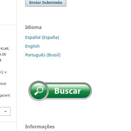
Enviar Submissão
Idioma
Español (España)
English
 KLAR,
Português (Brasil)
A DE
E
l.]
, v.
ível
ga/arti
Informações