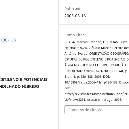
Publicado
2006-03-16
Como Citar
p130-138
BRAGA, Marcos Brandão; DUENHAS, Luiza
Helena; SOUZA, Cláudio Márcio Pereira de;
Antônio Evaldo. ORIENTAÇÃO GEOGRÁFIC
ESTUFAS DE POLIETILENO E POTENCIAIS D
ÁGUA NO SOLO NO CULTIVO DO MELÃO
RENDILHADO HÍBRIDO ’NERO’.
IRRIGA
,
[S. 
11, n. 1, p. 130–138, 2006. DOI:
IETILENO E POTENCIAIS
10.15809/irriga.2006v11n1p130-138. Dispon
NDILHADO HÍBRIDO
em:
http://revistas.fca.unesp.br/index.php/irri
cle/view/3231. Acesso em: 8 ago. 2026.
Fomatos de Citação