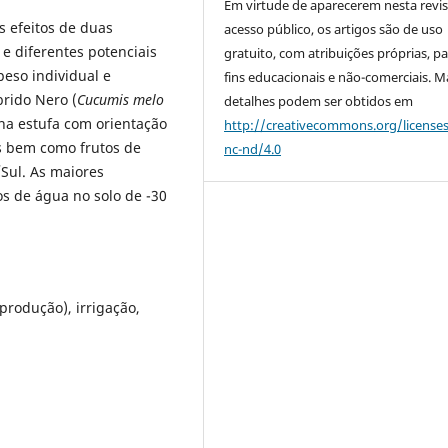
Em virtude de aparecerem nesta revis
s efeitos de duas
acesso público, os artigos são de uso
 e diferentes potenciais
gratuito, com atribuições próprias, p
 peso individual e
fins educacionais e não-comerciais. M
brido Nero (
Cucumis melo
detalhes podem ser obtidos em
na estufa com orientação
http://creativecommons.org/license
s bem como frutos de
nc-nd/4.0
Sul. As maiores
os
de água no solo de -30
produção), irrigação,