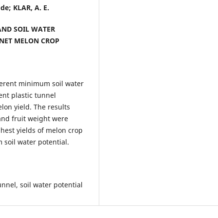
de; KLAR, A. E.
AND SOIL WATER
 NET MELON CROP
fferent minimum soil water
ent plastic tunnel
lon yield. The results
and fruit weight were
ghest yields of melon crop
m
soil water potential.
nnel, soil water potential