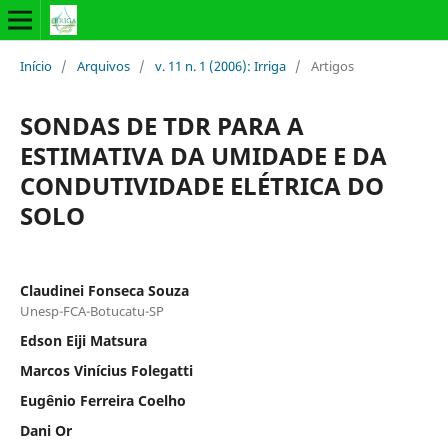
Início
/
Arquivos
/
v. 11 n. 1 (2006): Irriga
/
Artigos
SONDAS DE TDR PARA A
ESTIMATIVA DA UMIDADE E DA
CONDUTIVIDADE ELÉTRICA DO
SOLO
Claudinei Fonseca Souza
Unesp-FCA-Botucatu-SP
Edson Eiji Matsura
Marcos Vinícius Folegatti
Eugênio Ferreira Coelho
Dani Or