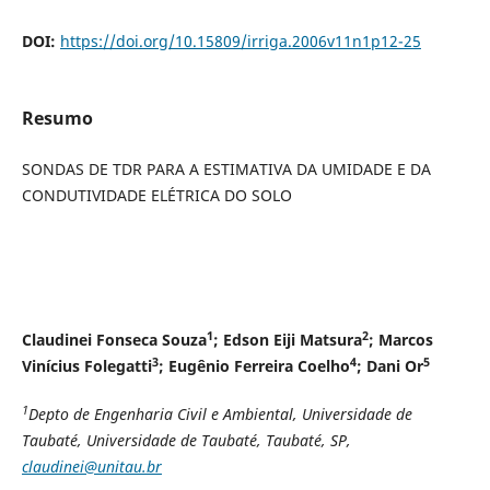
DOI:
https://doi.org/10.15809/irriga.2006v11n1p12-25
Resumo
SONDAS DE TDR PARA A ESTIMATIVA DA UMIDADE E DA
CONDUTIVIDADE ELÉTRICA DO SOLO
1
2
Claudinei Fonseca Souza
; Edson Eiji Matsura
; Marcos
3
4
5
Vinícius Folegatti
; Eugênio Ferreira Coelho
; Dani Or
1
Depto de Engenharia Civil e Ambiental, Universidade de
Taubaté, Universidade de Taubaté, Taubaté, SP,
claudinei@unitau.br