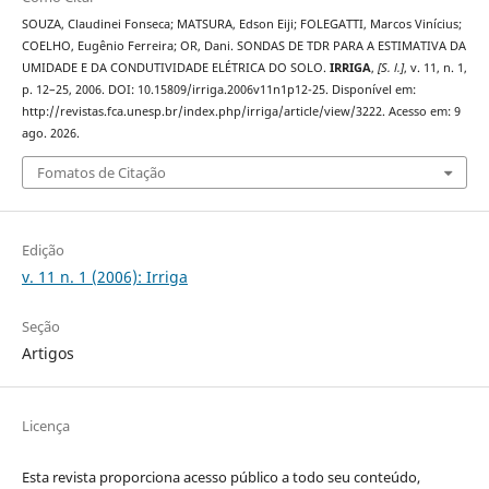
SOUZA, Claudinei Fonseca; MATSURA, Edson Eiji; FOLEGATTI, Marcos Vinícius;
COELHO, Eugênio Ferreira; OR, Dani. SONDAS DE TDR PARA A ESTIMATIVA DA
UMIDADE E DA CONDUTIVIDADE ELÉTRICA DO SOLO.
IRRIGA
,
[S. l.]
, v. 11, n. 1,
p. 12–25, 2006. DOI: 10.15809/irriga.2006v11n1p12-25. Disponível em:
http://revistas.fca.unesp.br/index.php/irriga/article/view/3222. Acesso em: 9
ago. 2026.
Fomatos de Citação
Edição
v. 11 n. 1 (2006): Irriga
Seção
Artigos
Licença
Esta revista proporciona acesso público a todo seu conteúdo,