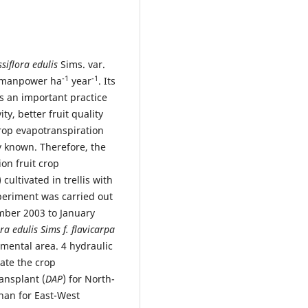
siflora edulis
Sims. var.
-1
-1
s manpower ha
year
. Its
is an important practice
ty, better fruit quality
rop evapotranspiration
ery known. Therefore, the
on fruit crop
) cultivated in trellis with
periment was carried out
ember 2003 to January
ra edulis Sims f. flavicarpa
imental area. 4 hydraulic
ate the crop
ansplant (
DAP
) for North-
han for East-West