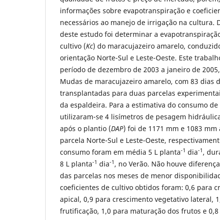
informações sobre evapotranspiração e coeficien
necessários ao manejo de irrigação na cultura. 
deste estudo foi determinar a evapotranspiração
cultivo (
Kc
) do maracujazeiro amarelo, conduzid
orientação Norte-Sul e Leste-Oeste. Este trabalh
período de dezembro de 2003 a janeiro de 2005,
Mudas de maracujazeiro amarelo, com 83 dias 
transplantadas para duas parcelas experimentai
da espaldeira. Para a estimativa do consumo de
utilizaram-se 4 lisímetros de pesagem hidráulic
após o plantio (
DAP
) foi de 1171 mm e 1083 mm
parcela Norte-Sul e Leste-Oeste, respectivament
-1
-1
consumo foram em média 5 L planta
dia
, dur
-1
-1
8 L planta
dia
, no Verão. Não houve diferença
das parcelas nos meses de menor disponibilida
coeficientes de cultivo obtidos foram: 0,6 para 
apical, 0,9 para crescimento vegetativo lateral, 1
frutificação, 1,0 para maturação dos frutos e 0,8