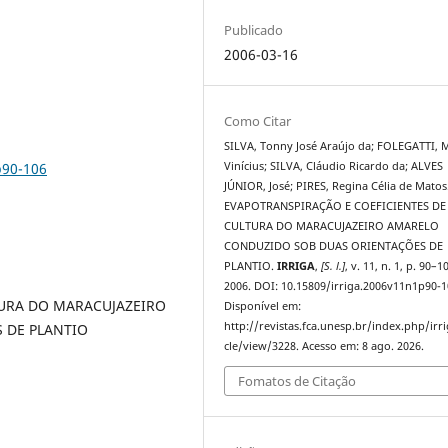
Publicado
2006-03-16
Como Citar
SILVA, Tonny José Araújo da; FOLEGATTI, 
p90-106
Vinícius; SILVA, Cláudio Ricardo da; ALVES
JÚNIOR, José; PIRES, Regina Célia de Matos
EVAPOTRANSPIRAÇÃO E COEFICIENTES DE
CULTURA DO MARACUJAZEIRO AMARELO
CONDUZIDO SOB DUAS ORIENTAÇÕES DE
PLANTIO.
IRRIGA
,
[S. l.]
, v. 11, n. 1, p. 90–1
2006. DOI: 10.15809/irriga.2006v11n1p90-1
TURA DO MARACUJAZEIRO
Disponível em:
http://revistas.fca.unesp.br/index.php/irri
 DE PLANTIO
cle/view/3228. Acesso em: 8 ago. 2026.
Fomatos de Citação