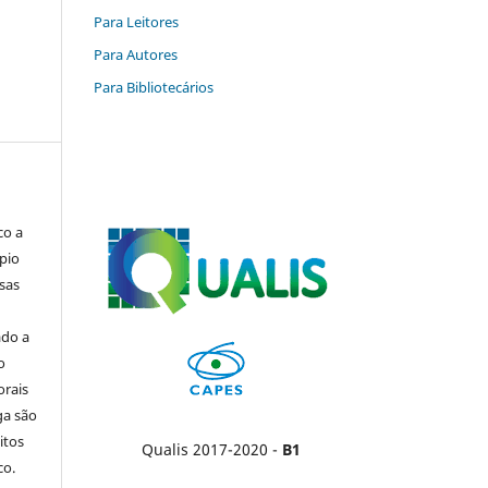
Para Leitores
Para Autores
Para Bibliotecários
co a
pio
sas
ado a
o
orais
ga são
itos
Qualis 2017-2020 -
B1
co.