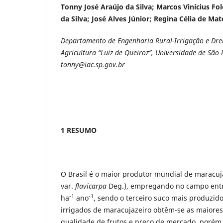
Tonny José Araújo da Silva; Marcos Vinícius Fol
da Silva; José Alves Júnior; Regina Célia de Mat
Departamento de Engenharia Rural-Irrigação e Dre
Agricultura “Luiz de Queiroz”, Universidade de São 
tonny@iac.sp.gov.br
1 RESUMO
O Brasil é o maior produtor mundial de maracuj
var.
flavicarpa
Deg.), empregando no campo entr
-1
-1
ha
ano
, sendo o terceiro suco mais produzido 
irrigados de maracujazeiro obtêm-se as maiores
qualidade de frutos e preço de mercado, porém,