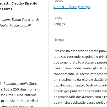
Edição
egatti; Cláudio Ricardo
v. 11 n. 1 (2006): Irriga
os Pires
Seção
nagem, Escola Superior de
Artigos
Paulo, Piracicaba, SP,
Licença
Esta revista proporciona acesso públi
todo seu conteúdo, seguindo o princí
que tornar gratuito o acesso a pesqui
gera um maior intercâmbio global de
conhecimento. Tal acesso está associ
um crescimento da leitura e citação d
á (
Passiflora edulis
Sims.
trabalho de um autor. Os direitos aut
e 100 a 250 dias homem
dos artigos publicados na Revista Irri
no Brasil. Nos cultivos
de propriedade dos autores, com dire
 produtividades, melhor
de primeira publicação para o periódi
 ainda são poucas as