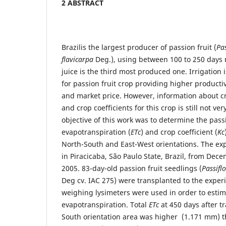
2 ABSTRACT
Brazilis the largest producer of passion fruit (
Pas
flavicarpa
Deg.), using between 100 to 250 day
juice is the third most produced one. Irrigation 
for passion fruit crop providing higher productivi
and market price. However, information about c
and crop coefficients for this crop is still not v
objective of this work was to determine the passi
evapotranspiration (
ETc
) and crop coefficient (
Kc
North-South and East-West orientations. The ex
in Piracicaba, São Paulo State, Brazil, from Dec
2005. 83-day-old passion fruit seedlings (
Passiflo
Deg cv. IAC 275) were transplanted to the exper
weighing lysimeters were used in order to estim
evapotranspiration. Total
ETc
at 450 days after tr
South orientation area was higher (1.171 mm) t