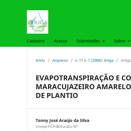
Cadastro
Acesso
Submissões
Sobre
Início
/
Arquivos
/
v. 11 n. 1 (2006): Irriga
/
Artig
EVAPOTRANSPIRAÇÃO E CO
MARACUJAZEIRO AMARELO
DE PLANTIO
Tonny José Araújo da Silva
Unesp-FCA-Botucatu-SP