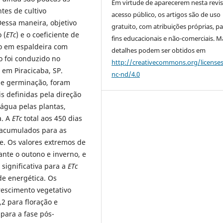
Em virtude de aparecerem nesta revis
tes de cultivo
acesso público, os artigos são de uso
Dessa maneira, objetivo
gratuito, com atribuições próprias, p
 (
ETc
) e o coeficiente de
fins educacionais e não-comerciais. M
o em espaldeira com
detalhes podem ser obtidos em
o foi conduzido no
http://creativecommons.org/license
 em Piracicaba, SP.
nc-nd/4.0
de germinação, foram
s definidas pela direção
 água pelas plantas,
a. A
ETc
total aos 450 dias
 acumulados para as
e. Os valores extremos de
ante o outono e inverno, e
 significativa para a
ETc
de energética. Os
crescimento vegetativo
,2 para floração e
 para a fase pós-