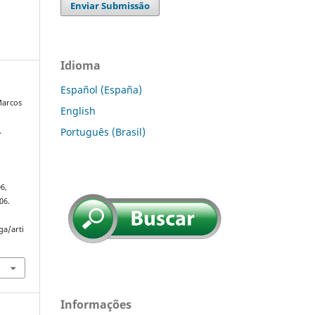
Enviar Submissão
Idioma
Español (España)
Marcos
English
Português (Brasil)
.
06,
06.
ga/arti
Informações