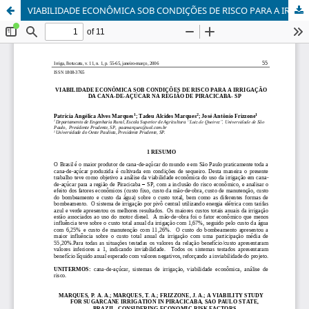
VIABILIDADE ECONÔMICA SOB CONDIÇÕES DE RISCO PARA A IRRIGAÇÃO DA CANA-DE-AÇÚCAR NA REGIÃO DE PIRACICABA- SP