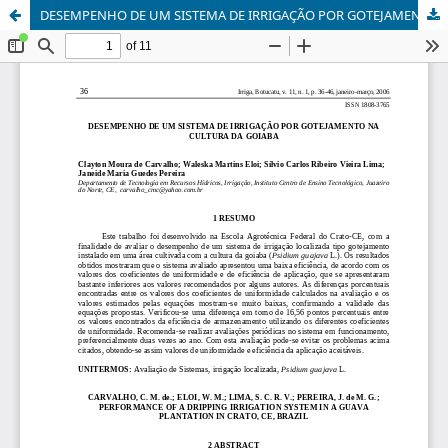
DESEMPENHO DE UM SISTEMA DE IRRIGAÇÃO POR GOTEJAMENTO NA CULTURA DA GOIABA