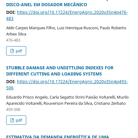
DISCO-ANEL EM DOSADOR MECÂNICO
DOI:
https://doi.org/10.17224/EnergAgric.2020v35n4p476-
483
Aldir Carpes Marques Filho, Luiz Henrique Rusconi, Paulo Roberto
Arbex Silva
476-483
pdf
STUBBLE DAMAGE AND UNSETTLING INDEXES FOR
DIFFERENT CUTTING AND LOADING SYSTEMS
DOI:
https://doi.org/10.17224/EnergAgric.2020v35n4p493-
506
Eduardo Prisco Angelo, Carla Segatto Strini Paixão Voltarelli, Murilo
Aparecido Voltarelli, Rouverson Pereira da Silva, Cristiano Zerbato
493-506
pdf
ESTIMATIVA DA DEMANDA ENERGÉTICA DE UMA