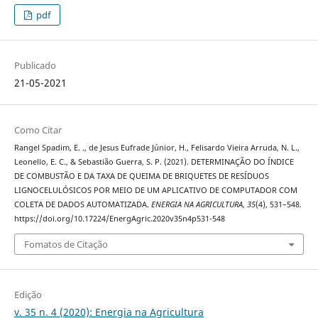
pdf
Publicado
21-05-2021
Como Citar
Rangel Spadim, E. ., de Jesus Eufrade Júnior, H., Felisardo Vieira Arruda, N. L.,
Leonello, E. C., & Sebastião Guerra, S. P. (2021). DETERMINAÇÃO DO ÍNDICE
DE COMBUSTÃO E DA TAXA DE QUEIMA DE BRIQUETES DE RESÍDUOS
LIGNOCELULÓSICOS POR MEIO DE UM APLICATIVO DE COMPUTADOR COM
COLETA DE DADOS AUTOMATIZADA.
ENERGIA NA AGRICULTURA
,
35
(4), 531–548.
https://doi.org/10.17224/EnergAgric.2020v35n4p531-548
Fomatos de Citação
Edição
v. 35 n. 4 (2020): Energia na Agricultura