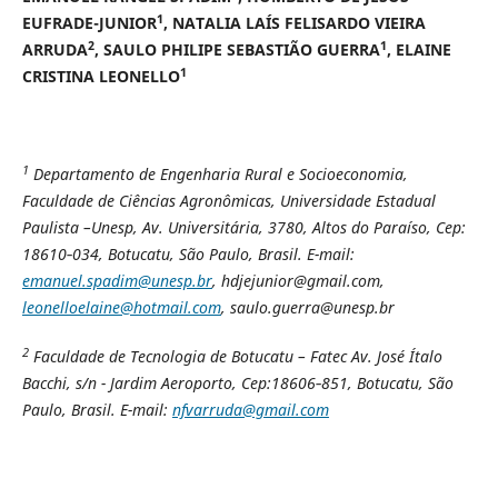
1
EUFRADE-JUNIOR
, NATALIA LAÍS FELISARDO VIEIRA
2
1
ARRUDA
, SAULO PHILIPE SEBASTIÃO GUERRA
, ELAINE
1
CRISTINA LEONELLO
1
Departamento de Engenharia Rural e Socioeconomia,
Faculdade de Ciências Agronômicas, Universidade Estadual
Paulista –Unesp, Av. Universitária, 3780, Altos do Paraíso, Cep:
18610‑034, Botucatu, São Paulo, Brasil. E-mail:
emanuel.spadim@unesp.br
,
hdjejunior@gmail.com,
leonelloelaine@hotmail.com
, saulo.guerra@unesp.br
2
Faculdade de Tecnologia de Botucatu – Fatec Av. José Ítalo
Bacchi, s/n - Jardim Aeroporto, Cep:18606‑851, Botucatu, São
Paulo, Brasil. E-mail:
nfvarruda@gmail.com