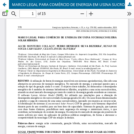
MARCO LEGAL PARA COMÉRCIO DE ENERGIA EM USINA SUCROALCOOLEIRA SOLAR HÍBRIDA