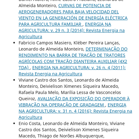
Almeida Monteiro,
CURVAS DE POTENCIA DE
AEROGENERADORES PARA BAJA VELOCIDAD DEL
VIENTO EN LA GENERACIÓN DE ENERGÍA ELÉCTRICA
PARA AGRICULTURA FAMILIAR
,
ENERGIA NA
AGRICULTURA: v. 29 n. 3 (2014): Revista Energia na
Agricultura
Fabricio Campos Masiero, Kléber Pereira Lanças,
Leonardo de Almeida Monteiro,
DETERMINAÇÃO DO
RENDIMENTO NA BARRA DE TRAÇÃO DE TRATORES
AGRÍCOLAS COM TRAÇÃO DIANTEIRA AUXILIAR (4X2
TDA)
,
ENERGIA NA AGRICULTURA: v. 26 n. 4 (2011):
Revista Energia na Agricultura
Viviane Castro dos Santos, Leonardo de Almeida
Monteiro, Deivielison Ximenes Siqueira Macedo,
Rafaela Paula Melo, Marília Lessa de Vasconcelos
Queiroz,
AVALIAÇÃO DA EXPOSIÇÃO DO OPERADOR À
VIBRAÇÃO NA OPERAÇÃO DE GRADAGEM
,
ENERGIA
NA AGRICULTURA: v. 31 n. 4 (2016): Revista Energia na
Agricultura
Enio Costa, Leonardo de Almeida Monteiro, Viviane
Castro dos Santos, Deivielison Ximenes Siqueira
Macedo, Thiago de Norões Albuquerque,