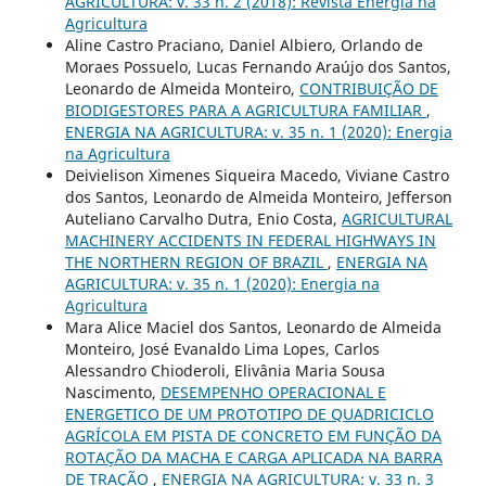
AGRICULTURA: v. 33 n. 2 (2018): Revista Energia na
Agricultura
Aline Castro Praciano, Daniel Albiero, Orlando de
Moraes Possuelo, Lucas Fernando Araújo dos Santos,
Leonardo de Almeida Monteiro,
CONTRIBUIÇÃO DE
BIODIGESTORES PARA A AGRICULTURA FAMILIAR
,
ENERGIA NA AGRICULTURA: v. 35 n. 1 (2020): Energia
na Agricultura
Deivielison Ximenes Siqueira Macedo, Viviane Castro
dos Santos, Leonardo de Almeida Monteiro, Jefferson
Auteliano Carvalho Dutra, Enio Costa,
AGRICULTURAL
MACHINERY ACCIDENTS IN FEDERAL HIGHWAYS IN
THE NORTHERN REGION OF BRAZIL
,
ENERGIA NA
AGRICULTURA: v. 35 n. 1 (2020): Energia na
Agricultura
Mara Alice Maciel dos Santos, Leonardo de Almeida
Monteiro, José Evanaldo Lima Lopes, Carlos
Alessandro Chioderoli, Elivânia Maria Sousa
Nascimento,
DESEMPENHO OPERACIONAL E
ENERGETICO DE UM PROTOTIPO DE QUADRICICLO
AGRÍCOLA EM PISTA DE CONCRETO EM FUNÇÃO DA
ROTAÇÃO DA MACHA E CARGA APLICADA NA BARRA
DE TRAÇÃO
,
ENERGIA NA AGRICULTURA: v. 33 n. 3