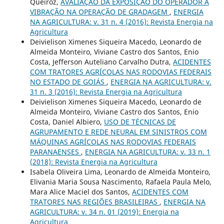
Queiroz,
AVALIAÇÃO DA EXPOSIÇÃO DO OPERADOR À
VIBRAÇÃO NA OPERAÇÃO DE GRADAGEM
,
ENERGIA
NA AGRICULTURA: v. 31 n. 4 (2016): Revista Energia na
Agricultura
Deivielison Ximenes Siqueira Macedo, Leonardo de
Almeida Monteiro, Viviane Castro dos Santos, Enio
Costa, Jefferson Auteliano Carvalho Dutra,
ACIDENTES
COM TRATORES AGRÍCOLAS NAS RODOVIAS FEDERAIS
NO ESTADO DE GOIÁS
,
ENERGIA NA AGRICULTURA: v.
31 n. 3 (2016): Revista Energia na Agricultura
Deivielison Ximenes Siqueira Macedo, Leonardo de
Almeida Monteiro, Viviane Castro dos Santos, Enio
Costa, Daniel Albiero,
USO DE TÉCNICAS DE
AGRUPAMENTO E REDE NEURAL EM SINISTROS COM
MÁQUINAS AGRÍCOLAS NAS RODOVIAS FEDERAIS
PARANAENSES
,
ENERGIA NA AGRICULTURA: v. 33 n. 1
(2018): Revista Energia na Agricultura
Isabela Oliveira Lima, Leonardo de Almeida Monteiro,
Elivania Maria Sousa Nascimento, Rafaela Paula Melo,
Mara Alice Maciel dos Santos,
ACIDENTES COM
TRATORES NAS REGIÕES BRASILEIRAS
,
ENERGIA NA
AGRICULTURA: v. 34 n. 01 (2019): Energia na
Agricultura