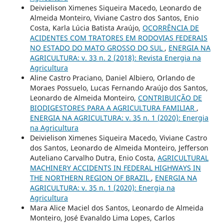
Deivielison Ximenes Siqueira Macedo, Leonardo de
Almeida Monteiro, Viviane Castro dos Santos, Enio
Costa, Karla Lúcia Batista Araújo,
OCORRÊNCIA DE
ACIDENTES COM TRATORES EM RODOVIAS FEDERAIS
NO ESTADO DO MATO GROSSO DO SUL
,
ENERGIA NA
AGRICULTURA: v. 33 n. 2 (2018): Revista Energia na
Agricultura
Aline Castro Praciano, Daniel Albiero, Orlando de
Moraes Possuelo, Lucas Fernando Araújo dos Santos,
Leonardo de Almeida Monteiro,
CONTRIBUIÇÃO DE
BIODIGESTORES PARA A AGRICULTURA FAMILIAR
,
ENERGIA NA AGRICULTURA: v. 35 n. 1 (2020): Energia
na Agricultura
Deivielison Ximenes Siqueira Macedo, Viviane Castro
dos Santos, Leonardo de Almeida Monteiro, Jefferson
Auteliano Carvalho Dutra, Enio Costa,
AGRICULTURAL
MACHINERY ACCIDENTS IN FEDERAL HIGHWAYS IN
THE NORTHERN REGION OF BRAZIL
,
ENERGIA NA
AGRICULTURA: v. 35 n. 1 (2020): Energia na
Agricultura
Mara Alice Maciel dos Santos, Leonardo de Almeida
Monteiro, José Evanaldo Lima Lopes, Carlos