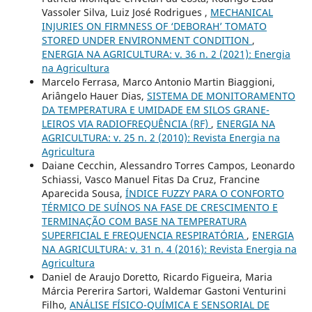
Vassoler Silva, Luiz José Rodrigues ,
MECHANICAL
INJURIES ON FIRMNESS OF ‘DEBORAH’ TOMATO
STORED UNDER ENVIRONMENT CONDITION
,
ENERGIA NA AGRICULTURA: v. 36 n. 2 (2021): Energia
na Agricultura
Marcelo Ferrasa, Marco Antonio Martin Biaggioni,
Ariângelo Hauer Dias,
SISTEMA DE MONITORAMENTO
DA TEMPERATURA E UMIDADE EM SILOS GRANE-
LEIROS VIA RADIOFREQUÊNCIA (RF)
,
ENERGIA NA
AGRICULTURA: v. 25 n. 2 (2010): Revista Energia na
Agricultura
Daiane Cecchin, Alessandro Torres Campos, Leonardo
Schiassi, Vasco Manuel Fitas Da Cruz, Francine
Aparecida Sousa,
ÍNDICE FUZZY PARA O CONFORTO
TÉRMICO DE SUÍNOS NA FASE DE CRESCIMENTO E
TERMINAÇÃO COM BASE NA TEMPERATURA
SUPERFICIAL E FREQUENCIA RESPIRATÓRIA
,
ENERGIA
NA AGRICULTURA: v. 31 n. 4 (2016): Revista Energia na
Agricultura
Daniel de Araujo Doretto, Ricardo Figueira, Maria
Márcia Pererira Sartori, Waldemar Gastoni Venturini
Filho,
ANÁLISE FÍSICO-QUÍMICA E SENSORIAL DE