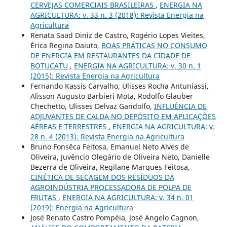
CERVEJAS COMERCIAIS BRASILEIRAS
,
ENERGIA NA
AGRICULTURA: v. 33 n. 3 (2018): Revista Energia na
Agricultura
Renata Saad Diniz de Castro, Rogério Lopes Vieites,
Érica Regina Daiuto,
BOAS PRÁTICAS NO CONSUMO
DE ENERGIA EM RESTAURANTES DA CIDADE DE
BOTUCATU
,
ENERGIA NA AGRICULTURA: v. 30 n. 1
(2015): Revista Energia na Agricultura
Fernando Kassis Carvalho, Ulisses Rocha Antuniassi,
Alisson Augusto Barbieri Mota, Rodolfo Glauber
Chechetto, Ulisses Delvaz Gandolfo,
INFLUÊNCIA DE
ADJUVANTES DE CALDA NO DEPÓSITO EM APLICAÇÕES
AÉREAS E TERRESTRES
,
ENERGIA NA AGRICULTURA: v.
28 n. 4 (2013): Revista Energia na Agricultura
Bruno Fonsêca Feitosa, Emanuel Neto Alves de
Oliveira, Juvêncio Olegário de Oliveira Neto, Danielle
Bezerra de Oliveira, Regilane Marques Feitosa,
CINÉTICA DE SECAGEM DOS RESÍDUOS DA
AGROINDÚSTRIA PROCESSADORA DE POLPA DE
FRUTAS
,
ENERGIA NA AGRICULTURA: v. 34 n. 01
(2019): Energia na Agricultura
José Renato Castro Pompéia, José Angelo Cagnon,