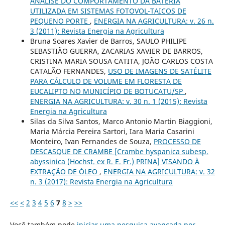
ANÁLISE DO COMPORTAMENTO DA BATERIA
UTILIZADA EM SISTEMAS FOTOVOL-TAICOS DE
PEQUENO PORTE
,
ENERGIA NA AGRICULTURA: v. 26 n.
3 (2011): Revista Energia na Agricultura
Bruna Soares Xavier de Barros, SAULO PHILIPE
SEBASTIÃO GUERRA, ZACARIAS XAVIER DE BARROS,
CRISTINA MARIA SOUSA CATITA, JOÃO CARLOS COSTA
CATALÃO FERNANDES,
USO DE IMAGENS DE SATÉLITE
PARA CÁLCULO DE VOLUME EM FLORESTA DE
EUCALIPTO NO MUNICÍPIO DE BOTUCATU/SP
,
ENERGIA NA AGRICULTURA: v. 30 n. 1 (2015): Revista
Energia na Agricultura
Silas da Silva Santos, Marco Antonio Martin Biaggioni,
Maria Márcia Pereira Sartori, Iara Maria Casarini
Monteiro, Ivan Fernandes de Souza,
PROCESSO DE
DESCASQUE DE CRAMBE [Crambe hyspanica subesp.
abyssinica (Hochst. ex R. E. Fr.) PRINA] VISANDO À
EXTRAÇÃO DE ÓLEO
,
ENERGIA NA AGRICULTURA: v. 32
n. 3 (2017): Revista Energia na Agricultura
<<
<
2
3
4
5
6
7
8
>
>>
Você também pode
iniciar uma pesquisa avançada por