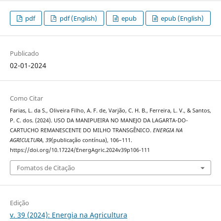
pdf
pdf (English)
epub
epub (English)
Publicado
02-01-2024
Como Citar
Farias, L. da S., Oliveira Filho, A. F. de, Varjão, C. H. B., Ferreira, L. V., & Santos,
P. C. dos. (2024). USO DA MANIPUEIRA NO MANEJO DA LAGARTA-DO-
CARTUCHO REMANESCENTE DO MILHO TRANSGÊNICO.
ENERGIA NA
AGRICULTURA
,
39
(publicação contínua), 106–111.
https://doi.org/10.17224/EnergAgric.2024v39p106-111
Fomatos de Citação
Edição
v. 39 (2024): Energia na Agricultura