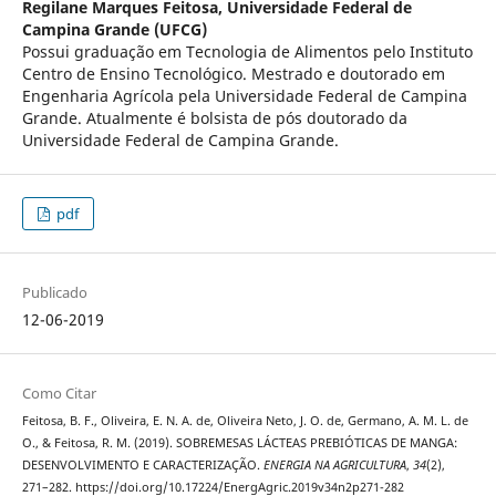
Regilane Marques Feitosa,
Universidade Federal de
Campina Grande (UFCG)
Possui graduação em Tecnologia de Alimentos pelo Instituto
Centro de Ensino Tecnológico. Mestrado e doutorado em
Engenharia Agrícola pela Universidade Federal de Campina
Grande. Atualmente é bolsista de pós doutorado da
Universidade Federal de Campina Grande.
pdf
Publicado
12-06-2019
Como Citar
Feitosa, B. F., Oliveira, E. N. A. de, Oliveira Neto, J. O. de, Germano, A. M. L. de
O., & Feitosa, R. M. (2019). SOBREMESAS LÁCTEAS PREBIÓTICAS DE MANGA:
DESENVOLVIMENTO E CARACTERIZAÇÃO.
ENERGIA NA AGRICULTURA
,
34
(2),
271–282. https://doi.org/10.17224/EnergAgric.2019v34n2p271-282