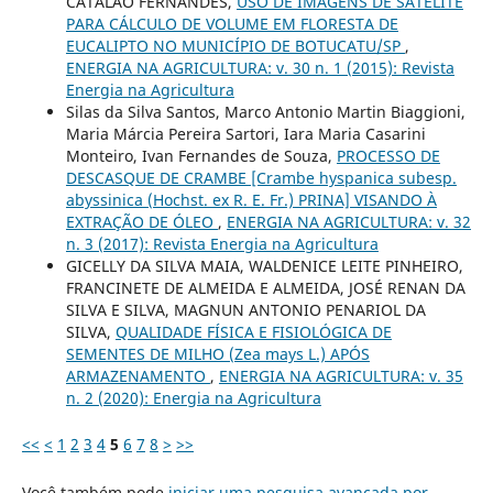
CATALÃO FERNANDES,
USO DE IMAGENS DE SATÉLITE
PARA CÁLCULO DE VOLUME EM FLORESTA DE
EUCALIPTO NO MUNICÍPIO DE BOTUCATU/SP
,
ENERGIA NA AGRICULTURA: v. 30 n. 1 (2015): Revista
Energia na Agricultura
Silas da Silva Santos, Marco Antonio Martin Biaggioni,
Maria Márcia Pereira Sartori, Iara Maria Casarini
Monteiro, Ivan Fernandes de Souza,
PROCESSO DE
DESCASQUE DE CRAMBE [Crambe hyspanica subesp.
abyssinica (Hochst. ex R. E. Fr.) PRINA] VISANDO À
EXTRAÇÃO DE ÓLEO
,
ENERGIA NA AGRICULTURA: v. 32
n. 3 (2017): Revista Energia na Agricultura
GICELLY DA SILVA MAIA, WALDENICE LEITE PINHEIRO,
FRANCINETE DE ALMEIDA E ALMEIDA, JOSÉ RENAN DA
SILVA E SILVA, MAGNUN ANTONIO PENARIOL DA
SILVA,
QUALIDADE FÍSICA E FISIOLÓGICA DE
SEMENTES DE MILHO (Zea mays L.) APÓS
ARMAZENAMENTO
,
ENERGIA NA AGRICULTURA: v. 35
n. 2 (2020): Energia na Agricultura
<<
<
1
2
3
4
5
6
7
8
>
>>
Você também pode
iniciar uma pesquisa avançada por