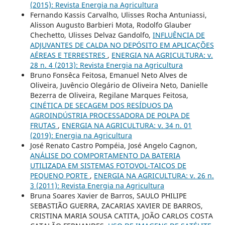
(2015): Revista Energia na Agricultura
Fernando Kassis Carvalho, Ulisses Rocha Antuniassi,
Alisson Augusto Barbieri Mota, Rodolfo Glauber
Chechetto, Ulisses Delvaz Gandolfo,
INFLUÊNCIA DE
ADJUVANTES DE CALDA NO DEPÓSITO EM APLICAÇÕES
AÉREAS E TERRESTRES
,
ENERGIA NA AGRICULTURA: v.
28 n. 4 (2013): Revista Energia na Agricultura
Bruno Fonsêca Feitosa, Emanuel Neto Alves de
Oliveira, Juvêncio Olegário de Oliveira Neto, Danielle
Bezerra de Oliveira, Regilane Marques Feitosa,
CINÉTICA DE SECAGEM DOS RESÍDUOS DA
AGROINDÚSTRIA PROCESSADORA DE POLPA DE
FRUTAS
,
ENERGIA NA AGRICULTURA: v. 34 n. 01
(2019): Energia na Agricultura
José Renato Castro Pompéia, José Angelo Cagnon,
ANÁLISE DO COMPORTAMENTO DA BATERIA
UTILIZADA EM SISTEMAS FOTOVOL-TAICOS DE
PEQUENO PORTE
,
ENERGIA NA AGRICULTURA: v. 26 n.
3 (2011): Revista Energia na Agricultura
Bruna Soares Xavier de Barros, SAULO PHILIPE
SEBASTIÃO GUERRA, ZACARIAS XAVIER DE BARROS,
CRISTINA MARIA SOUSA CATITA, JOÃO CARLOS COSTA