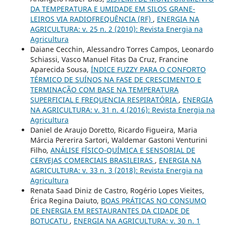
DA TEMPERATURA E UMIDADE EM SILOS GRANE-
LEIROS VIA RADIOFREQUÊNCIA (RF)
,
ENERGIA NA
AGRICULTURA: v. 25 n. 2 (2010): Revista Energia na
Agricultura
Daiane Cecchin, Alessandro Torres Campos, Leonardo
Schiassi, Vasco Manuel Fitas Da Cruz, Francine
Aparecida Sousa,
ÍNDICE FUZZY PARA O CONFORTO
TÉRMICO DE SUÍNOS NA FASE DE CRESCIMENTO E
TERMINAÇÃO COM BASE NA TEMPERATURA
SUPERFICIAL E FREQUENCIA RESPIRATÓRIA
,
ENERGIA
NA AGRICULTURA: v. 31 n. 4 (2016): Revista Energia na
Agricultura
Daniel de Araujo Doretto, Ricardo Figueira, Maria
Márcia Pererira Sartori, Waldemar Gastoni Venturini
Filho,
ANÁLISE FÍSICO-QUÍMICA E SENSORIAL DE
CERVEJAS COMERCIAIS BRASILEIRAS
,
ENERGIA NA
AGRICULTURA: v. 33 n. 3 (2018): Revista Energia na
Agricultura
Renata Saad Diniz de Castro, Rogério Lopes Vieites,
Érica Regina Daiuto,
BOAS PRÁTICAS NO CONSUMO
DE ENERGIA EM RESTAURANTES DA CIDADE DE
BOTUCATU
,
ENERGIA NA AGRICULTURA: v. 30 n. 1