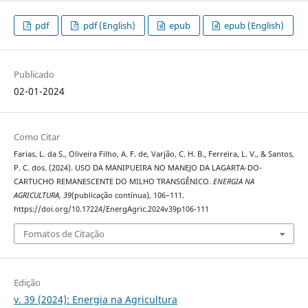
pdf
pdf (English)
epub
epub (English)
Publicado
02-01-2024
Como Citar
Farias, L. da S., Oliveira Filho, A. F. de, Varjão, C. H. B., Ferreira, L. V., & Santos,
P. C. dos. (2024). USO DA MANIPUEIRA NO MANEJO DA LAGARTA-DO-
CARTUCHO REMANESCENTE DO MILHO TRANSGÊNICO.
ENERGIA NA
AGRICULTURA
,
39
(publicação contínua), 106–111.
https://doi.org/10.17224/EnergAgric.2024v39p106-111
Fomatos de Citação
Edição
v. 39 (2024): Energia na Agricultura