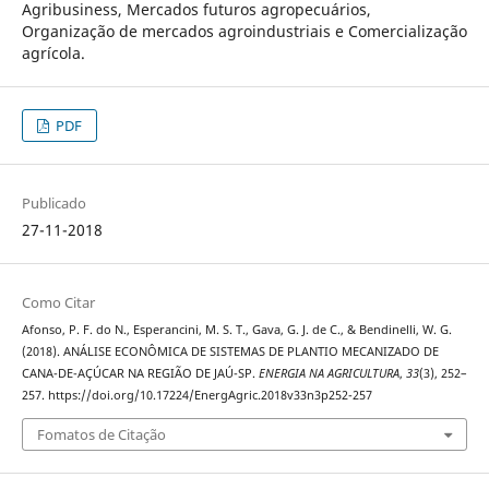
Agribusiness, Mercados futuros agropecuários,
Organização de mercados agroindustriais e Comercialização
agrícola.
PDF
Publicado
27-11-2018
Como Citar
Afonso, P. F. do N., Esperancini, M. S. T., Gava, G. J. de C., & Bendinelli, W. G.
(2018). ANÁLISE ECONÔMICA DE SISTEMAS DE PLANTIO MECANIZADO DE
CANA-DE-AÇÚCAR NA REGIÃO DE JAÚ-SP.
ENERGIA NA AGRICULTURA
,
33
(3), 252–
257. https://doi.org/10.17224/EnergAgric.2018v33n3p252-257
Fomatos de Citação