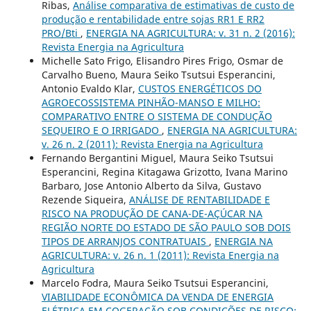
Ribas,
Análise comparativa de estimativas de custo de
produção e rentabilidade entre sojas RR1 E RR2
PRO/Bti
,
ENERGIA NA AGRICULTURA: v. 31 n. 2 (2016):
Revista Energia na Agricultura
Michelle Sato Frigo, Elisandro Pires Frigo, Osmar de
Carvalho Bueno, Maura Seiko Tsutsui Esperancini,
Antonio Evaldo Klar,
CUSTOS ENERGÉTICOS DO
AGROECOSSISTEMA PINHÃO-MANSO E MILHO:
COMPARATIVO ENTRE O SISTEMA DE CONDUÇÃO
SEQUEIRO E O IRRIGADO
,
ENERGIA NA AGRICULTURA:
v. 26 n. 2 (2011): Revista Energia na Agricultura
Fernando Bergantini Miguel, Maura Seiko Tsutsui
Esperancini, Regina Kitagawa Grizotto, Ivana Marino
Barbaro, Jose Antonio Alberto da Silva, Gustavo
Rezende Siqueira,
ANÁLISE DE RENTABILIDADE E
RISCO NA PRODUÇÃO DE CANA-DE-AÇÚCAR NA
REGIÃO NORTE DO ESTADO DE SÃO PAULO SOB DOIS
TIPOS DE ARRANJOS CONTRATUAIS
,
ENERGIA NA
AGRICULTURA: v. 26 n. 1 (2011): Revista Energia na
Agricultura
Marcelo Fodra, Maura Seiko Tsutsui Esperancini,
VIABILIDADE ECONÔMICA DA VENDA DE ENERGIA
ELÉTRICA EM COGERAÇÃO SOB CONDIÇÕES DE RISCO: