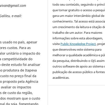
todo seu conteúdo, seguindo o princí
jlvivan@gmail.com
que tornar gratuito o acesso a pesqui
gera um maior intercâmbio global de
lileu, e-mail:
conhecimento. Tal acesso está associ
um crescimento da leitura e citação d
trabalho de um autor. Para maiores
informações sobre esta abordagem,
s usado no país, apesar
visite
Public Knowledge Project
, proje
res custos. Para as
que desenvolveu este sistema para
lor unitário o impacto do
melhorar a qualidade acadêmica e pú
a competitividade do
da pesquisa, distribuindo o OJS assi
 deste estudo foi analisar
outros software de apoio ao sistema 
ião produtora de Itapeva
publicação de acesso público a fontes
 custo no preço final da
acadêmicas.
do proposto pela Agência
 avaliar os impactos
s de custo da região,
ados mostram que o custo
inal da soja, fomentando