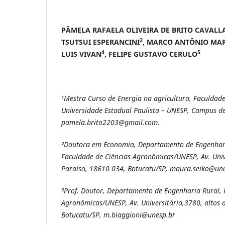
PÂMELA RAFAELA OLIVEIRA DE BRITO CAVALL
2
TSUTSUI ESPERANCINI
, MARCO ANTÔNIO MAR
4
5
LUIS VIVAN
, FELIPE GUSTAVO CERULO
¹Mestra Curso de Energia na agricultura, Faculdad
Universidade Estadual Paulista – UNESP, Campus de
pamela.brito2203@gmail.com.
²
Doutora em Economia, Departamento de Engenhari
Faculdade de Ciências Agronômicas/UNESP, Av. Univ
Paraíso, 18610-034, Botucatu/SP, maura.seiko@un
³Prof. Doutor, Departamento de Engenharia Rural, 
Agronômicas/UNESP, Av. Universitária,3780, altos 
Botucatu/SP, m.biaggioni@unesp.br