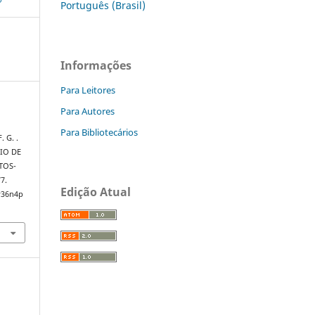
Português (Brasil)
Informações
Para Leitores
Para Autores
Para Bibliotecários
. G. .
IO DE
TOS-
77.
Edição Atual
v36n4p