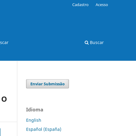
Cadastro
Acesso
scar
Buscar
Enviar Submissão
 O
Idioma
English
Español (España)