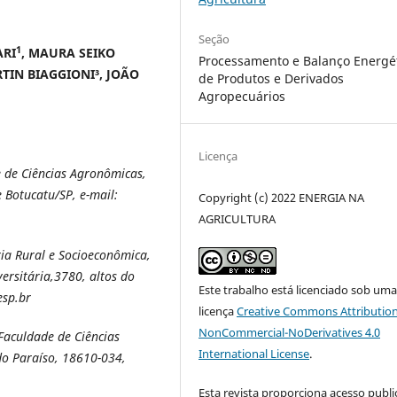
Seção
1
ARI
, MAURA SEIKO
Processamento e Balanço Energé
TIN BIAGGIONI³, JOÃO
de Produtos e Derivados
Agropecuários
Licença
e de Ciências Agronômicas,
 Botucatu/SP, e-mail:
Copyright (c) 2022 ENERGIA NA
AGRICULTURA
a Rural e Socioeconômica,
ersitária,3780, altos do
Este trabalho está licenciado sob um
esp.br
licença
Creative Commons Attribution
NonCommercial-NoDerivatives 4.0
Faculdade de Ciências
International License
.
do Paraíso, 18610-034,
Esta revista proporciona acesso publi