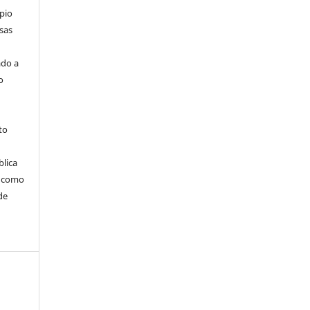
pio
sas
ado a
o
to
blica
m como
de