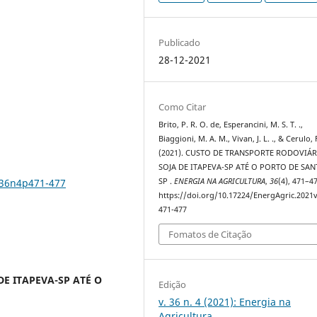
Publicado
28-12-2021
Como Citar
Brito, P. R. O. de, Esperancini, M. S. T. .,
Biaggioni, M. A. M., Vivan, J. L. ., & Cerulo, F
(2021). CUSTO DE TRANSPORTE RODOVIÁR
SOJA DE ITAPEVA-SP ATÉ O PORTO DE SAN
v36n4p471-477
SP .
ENERGIA NA AGRICULTURA
,
36
(4), 471–4
https://doi.org/10.17224/EnergAgric.2021
471-477
Fomatos de Citação
E ITAPEVA-SP ATÉ O
Edição
v. 36 n. 4 (2021): Energia na
Agricultura