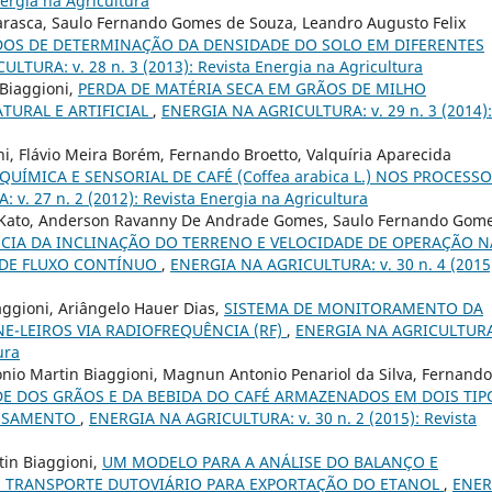
ergia na Agricultura
rasca, Saulo Fernando Gomes de Souza, Leandro Augusto Felix
OS DE DETERMINAÇÃO DA DENSIDADE DO SOLO EM DIFERENTES
LTURA: v. 28 n. 3 (2013): Revista Energia na Agricultura
 Biaggioni,
PERDA DE MATÉRIA SECA EM GRÃOS DE MILHO
TURAL E ARTIFICIAL
,
ENERGIA NA AGRICULTURA: v. 29 n. 3 (2014):
i, Flávio Meira Borém, Fernando Broetto, Valquíria Aparecida
ÍMICA E SENSORIAL DE CAFÉ (Coffea arabica L.) NOS PROCESS
. 27 n. 2 (2012): Revista Energia na Agricultura
umi Kato, Anderson Ravanny De Andrade Gomes, Saulo Fernando Gom
CIA DA INCLINAÇÃO DO TERRENO E VELOCIDADE DE OPERAÇÃO N
DE FLUXO CONTÍNUO
,
ENERGIA NA AGRICULTURA: v. 30 n. 4 (2015
aggioni, Ariângelo Hauer Dias,
SISTEMA DE MONITORAMENTO DA
E-LEIROS VIA RADIOFREQUÊNCIA (RF)
,
ENERGIA NA AGRICULTURA:
ura
onio Martin Biaggioni, Magnun Antonio Penariol da Silva, Fernando
E DOS GRÃOS E DA BEBIDA DO CAFÉ ARMAZENADOS EM DOIS TIP
ESSAMENTO
,
ENERGIA NA AGRICULTURA: v. 30 n. 2 (2015): Revista
tin Biaggioni,
UM MODELO PARA A ANÁLISE DO BALANÇO E
DE TRANSPORTE DUTOVIÁRIO PARA EXPORTAÇÃO DO ETANOL
,
ENER