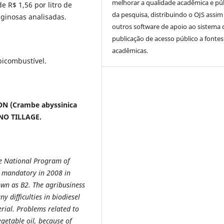
melhorar a qualidade acadêmica e pú
e R$ 1,56 por litro de
da pesquisa, distribuindo o OJS assi
aginosas analisadas.
outros software de apoio ao sistema 
publicação de acesso público a fontes
acadêmicas.
bicombustível.
 (Crambe abyssinica
NO TILLAGE.
the National Program of
e mandatory in 2008 in
nown as B2. The agribusiness
 difficulties in biodiesel
rial. Problems related to
getable oil, because of