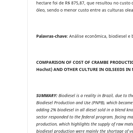
hectare foi de R$ 875,87, que resultou no custo d
óleo, sendo o menor custo entre as culturas ole
Palavras-chave
: Análise econômica, biodiesel e 
COMPARISON OF COST OF CRAMBE PRODUCTION
Hochst) AND OTHER CULTURE IN OILSEEDS IN 
SUMMARY:
Biodiesel is a reality in Brazil, due to 
Biodiesel Production and Use (PNPB), which becam
adding 2% biodiesel in all diesel sold in a blend k
sector responded to the federal program, facing many
production, which highlights the supply of raw mate
biodiesel production were mainly the shortage of ve