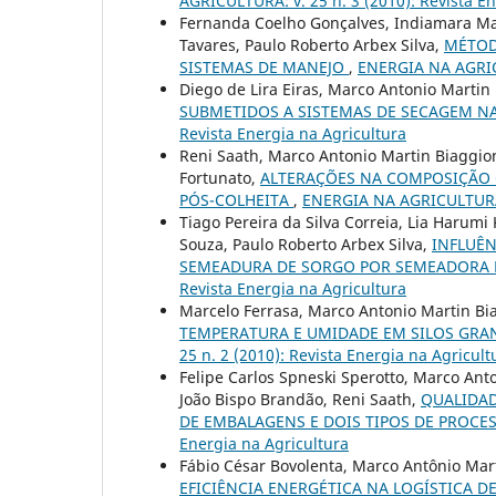
AGRICULTURA: v. 25 n. 3 (2010): Revista En
Fernanda Coelho Gonçalves, Indiamara Ma
Tavares, Paulo Roberto Arbex Silva,
MÉTOD
SISTEMAS DE MANEJO
,
ENERGIA NA AGRICU
Diego de Lira Eiras, Marco Antonio Martin
SUBMETIDOS A SISTEMAS DE SECAGEM NA
Revista Energia na Agricultura
Reni Saath, Marco Antonio Martin Biaggion
Fortunato,
ALTERAÇÕES NA COMPOSIÇÃO QU
PÓS-COLHEITA
,
ENERGIA NA AGRICULTURA: v
Tiago Pereira da Silva Correia, Lia Har
Souza, Paulo Roberto Arbex Silva,
INFLUÊN
SEMEADURA DE SORGO POR SEMEADORA 
Revista Energia na Agricultura
Marcelo Ferrasa, Marco Antonio Martin Bi
TEMPERATURA E UMIDADE EM SILOS GRAN
25 n. 2 (2010): Revista Energia na Agricult
Felipe Carlos Spneski Sperotto, Marco Ant
João Bispo Brandão, Reni Saath,
QUALIDAD
DE EMBALAGENS E DOIS TIPOS DE PROC
Energia na Agricultura
Fábio César Bovolenta, Marco Antônio Mar
EFICIÊNCIA ENERGÉTICA NA LOGÍSTICA 