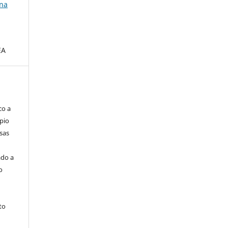
 na
EA
co a
pio
sas
ado a
o
to