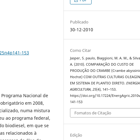
Publicado
30-12-2010
Como Citar
v25n4p141-153
Jasper, S. paulo, Biaggioni, M. A. M., & Silva
A. (2010). COMPARAÇÃO DO CUSTO DE
PRODUÇÃO DO CRAMBE (Crambe abyssini
Hochst) COM OUTRAS CULTURAS OLEAGI
EM SISTEMA DE PLANTIO DIRETO.
ENERGIA
AGRICULTURA
,
25
(4), 141–153.
ao Programa Nacional de
https://doi.org/10.17224/EnergAgric.2010
141-153
 obrigatório em 2008,
cializado, numa mistura
Fomatos de Citação
eu ao programa federal,
do biodiesel, em que se
as relacionados à
Edição