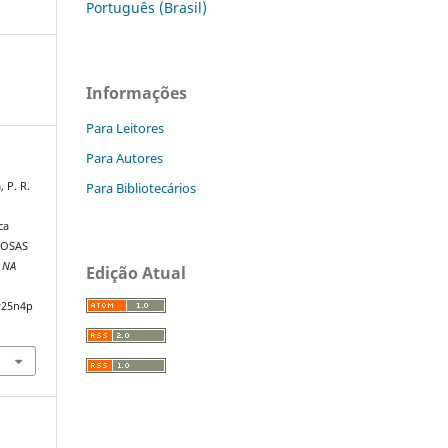
Português (Brasil)
Informações
Para Leitores
Para Autores
Para Bibliotecários
, P. R.
ca
NOSAS
 NA
Edição Atual
v25n4p