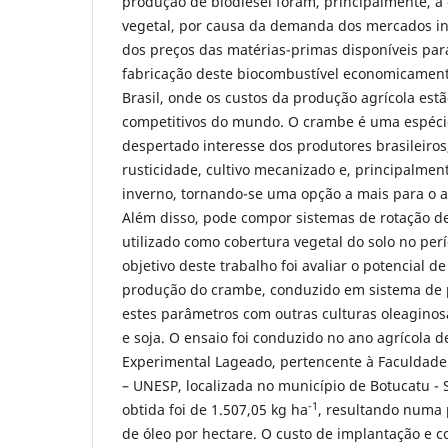
produção de biodiesel foram, principalmente, a
vegetal, por causa da demanda dos mercados int
dos preços das matérias-primas disponíveis par
fabricação deste biocombustível economicament
Brasil, onde os custos da produção agrícola est
competitivos do mundo. O crambe é uma espéci
despertado interesse dos produtores brasileiros,
rusticidade, cultivo mecanizado e, principalmen
inverno, tornando-se uma opção a mais para o ag
Além disso, pode compor sistemas de rotação d
utilizado como cobertura vegetal do solo no per
objetivo deste trabalho foi avaliar o potencial d
produção do crambe, conduzido em sistema de p
estes parâmetros com outras culturas oleaginosa
e soja. O ensaio foi conduzido no ano agrícola 
Experimental Lageado, pertencente à Faculdade
– UNESP, localizada no município de Botucatu - 
-1
obtida foi de 1.507,05 kg ha
, resultando numa 
de óleo por hectare. O custo de implantação e