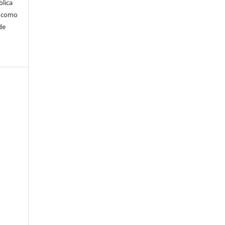
blica
m como
de