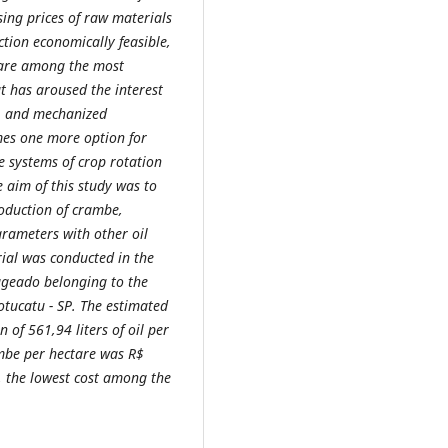
ing prices of raw materials
ction economically feasible,
s are among the most
t has aroused the interest
s, and mechanized
omes one more option for
e systems of crop rotation
e aim of this study was to
roduction of crambe,
arameters with other oil
rial was conducted in the
ageado belonging to the
otucatu - SP. The estimated
 of 561,94 liters of oil per
ambe per hectare was R$
il, the lowest cost among the