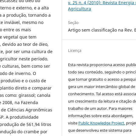
 escassez do óleo do
v. 25 n. 4 (2010): Revista Energia
erno e externo, e a alta
Agricultura
a a produção, tornando a
e inviável, mesmo no
Seção
ão entre os mais
Artigo sem classificação na Rev. 
e vegetal que tem
 devido ao teor de óleo,
Licença
te, por ser uma cultura de
ricultor neste período.
Esta revista proporciona acesso publi
e culturas, bem como ser
todo seu conteúdo, seguindo o princí
íodo de inverno. O
que tornar gratuito o acesso a pesqui
e produtivo e o custo de
gera um maior intercâmbio global de
lantio direto e comparar
conhecimento. Tal acesso está associ
s como: girassol; canola
um crescimento da leitura e citação d
de 2008, na Fazenda
trabalho de um autor. Para maiores
 de Ciências Agronômicas
informações sobre esta abordagem,
SP. A produtividade
visite
Public Knowledge Project
, proje
produção de 561,94 litros
que desenvolveu este sistema para
 condução do crambe por