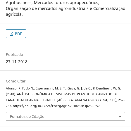
Agribusiness, Mercados futuros agropecuários,
Organização de mercados agroindustriais e Comercialização
agrícola.
PDF
Publicado
27-11-2018
Como Citar
Afonso, P. F. do N., Esperancini, M. S. T., Gava, G. J. de C., & Bendinelli, W. G.
(2018). ANÁLISE ECONÔMICA DE SISTEMAS DE PLANTIO MECANIZADO DE
CANA-DE-AÇÚCAR NA REGIÃO DE JAÚ-SP.
ENERGIA NA AGRICULTURA
,
33
(3), 252–
257. https://doi.org/10.17224/EnergAgric.2018v33n3p252-257
Fomatos de Citação