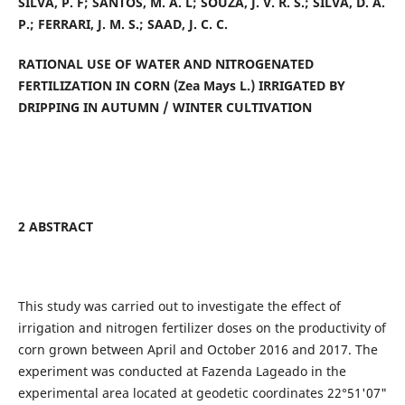
SILVA, P. F; SANTOS, M. A. L; SOUZA, J. V. R. S.; SILVA, D. A.
P.; FERRARI, J. M. S.; SAAD, J. C. C.
RATIONAL USE OF WATER AND NITROGENATED
FERTILIZATION IN CORN (Zea Mays L.) IRRIGATED BY
DRIPPING IN AUTUMN / WINTER CULTIVATION
2 ABSTRACT
This study was carried out to investigate the effect of
irrigation and nitrogen fertilizer doses on the productivity of
corn grown between April and October 2016 and 2017. The
experiment was conducted at Fazenda Lageado in the
experimental area located at geodetic coordinates 22°51'07"