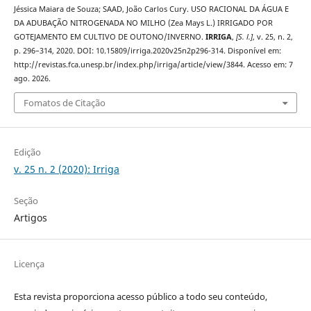
Jéssica Maiara de Souza; SAAD, João Carlos Cury. USO RACIONAL DA ÁGUA E
DA ADUBAÇÃO NITROGENADA NO MILHO (Zea Mays L.) IRRIGADO POR
GOTEJAMENTO EM CULTIVO DE OUTONO/INVERNO.
IRRIGA
,
[S. l.]
, v. 25, n. 2,
p. 296–314, 2020. DOI: 10.15809/irriga.2020v25n2p296-314. Disponível em:
http://revistas.fca.unesp.br/index.php/irriga/article/view/3844. Acesso em: 7
ago. 2026.
Fomatos de Citação
Edição
v. 25 n. 2 (2020): Irriga
Seção
Artigos
Licença
Esta revista proporciona acesso público a todo seu conteúdo,