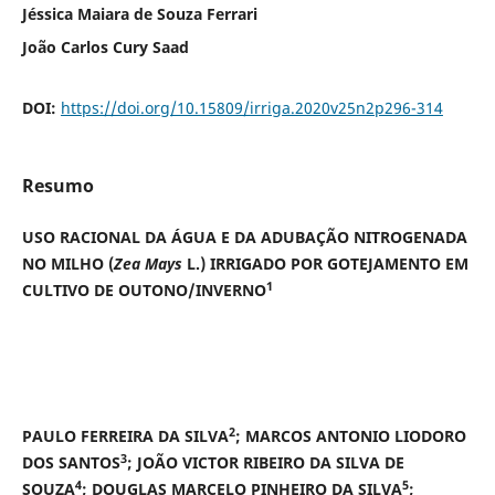
Jéssica Maiara de Souza Ferrari
João Carlos Cury Saad
DOI:
https://doi.org/10.15809/irriga.2020v25n2p296-314
Resumo
USO RACIONAL DA ÁGUA E DA ADUBAÇÃO NITROGENADA
NO MILHO (
Zea Mays
L.) IRRIGADO POR GOTEJAMENTO EM
1
CULTIVO DE OUTONO/INVERNO
2
PAULO FERREIRA DA SILVA
; MARCOS ANTONIO LIODORO
3
DOS SANTOS
; JOÃO VICTOR RIBEIRO DA SILVA DE
4
5
SOUZA
; DOUGLAS MARCELO PINHEIRO DA SILVA
;