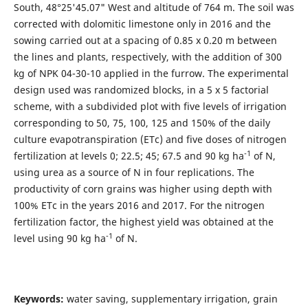
South, 48°25'45.07" West and altitude of 764 m. The soil was
corrected with dolomitic limestone only in 2016 and the
sowing carried out at a spacing of 0.85 x 0.20 m between
the lines and plants, respectively, with the addition of 300
kg of NPK 04-30-10 applied in the furrow. The experimental
design used was randomized blocks, in a 5 x 5 factorial
scheme, with a subdivided plot with five levels of irrigation
corresponding to 50, 75, 100, 125 and 150% of the daily
culture evapotranspiration (ETc) and five doses of nitrogen
-1
fertilization at levels 0; 22.5; 45; 67.5 and 90 kg ha
of N,
using urea as a source of N in four replications. The
productivity of corn grains was higher using depth with
100% ETc in the years 2016 and 2017. For the nitrogen
fertilization factor, the highest yield was obtained at the
-1
level using 90 kg ha
of N.
Keywords:
water saving, supplementary irrigation, grain