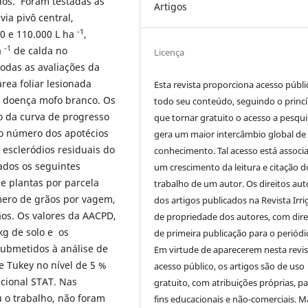
dos. Foram testadas as
Artigos
ia pivô central,
-1
0 e 110.000 L ha
,
-1
a
de calda no
Licença
todas as avaliações da
rea foliar lesionada
Esta revista proporciona acesso públi
da doença mofo branco. Os
todo seu conteúdo, seguindo o princí
o da curva de progresso
que tornar gratuito o acesso a pesqui
o número dos apotécios
gera um maior intercâmbio global de
 escleródios residuais do
conhecimento. Tal acesso está associ
ados os seguintes
um crescimento da leitura e citação d
 plantas por parcela
trabalho de um autor. Os direitos aut
mero de grãos por vagem,
dos artigos publicados na Revista Irri
os. Os valores da AACPD,
de propriedade dos autores, com dire
kg de solo e os
de primeira publicação para o periódi
submetidos à análise de
Em virtude de aparecerem nesta revis
e Tukey no nível de 5 %
acesso público, os artigos são de uso
acional STAT. Nas
gratuito, com atribuições próprias, p
 o trabalho, não foram
fins educacionais e não-comerciais. M