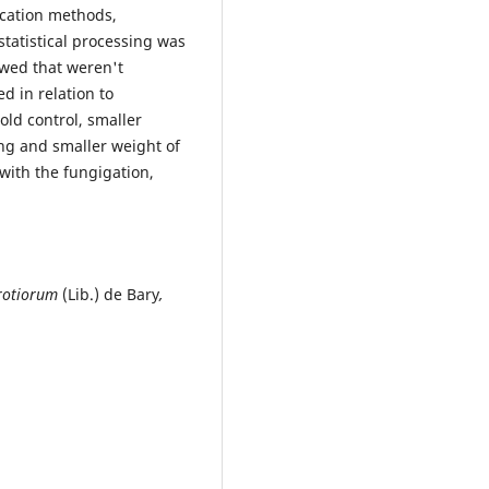
ication methods,
tatistical processing was
wed that weren't
d in relation to
ld control, smaller
ng and smaller weight of
 with the fungigation,
erotiorum
(Lib.) de Bary
,