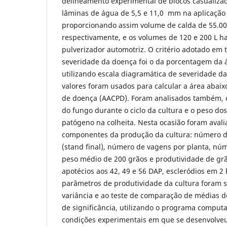
delineamento experimental de blocos casualiza
lâminas de água de 5,5 e 11,0 mm na aplicação v
proporcionando assim volume de calda de 55.00
respectivamente, e os volumes de 120 e 200 L h
pulverizador automotriz. O critério adotado em 
severidade da doença foi o da porcentagem da á
utilizando escala diagramática de severidade 
valores foram usados para calcular a área abaix
de doença
(AACPD).
Foram analisados também, 
do fungo durante o ciclo da cultura e o peso dos
patógeno na colheita. Nesta ocasião foram avali
componentes da produção da cultura: número de
(stand final), número de vagens por planta, nú
peso médio de 200 grãos e produtividade de grã
apotécios aos 42, 49 e 56 DAP, escleródios em 2 
parâmetros de produtividade da cultura foram 
variância e ao teste de comparação de médias d
de significância, utilizando o programa comput
condições experimentais em que se desenvolveu