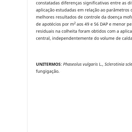
constatadas diferenças significativas entre as d
aplicação estudadas em relação ao parâmetros 
melhores resultados de controle da doença mo
2
de apotécios por m
aos 49 e 56 DAP e menor pe
residuais na colheita foram obtidos com a aplica
central, independentemente do volume de calda 
UNITERMOS
:
Phaseolus vulgaris
L.,
Sclerotinia sc
fungigação.