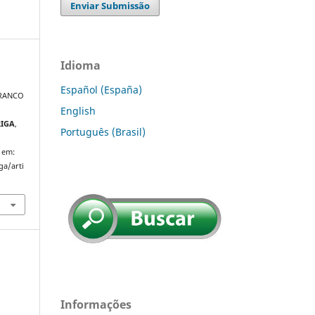
Enviar Submissão
Idioma
Español (España)
RANCO
English
RIGA
,
Português (Brasil)
 em:
ga/arti
Informações