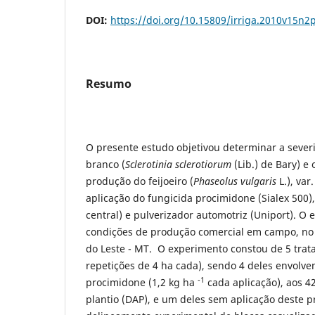
DOI:
https://doi.org/10.15809/irriga.2010v15n2
Resumo
O presente estudo objetivou determinar a seve
branco (
Sclerotinia sclerotiorum
(Lib.) de Bary) e
produção do feijoeiro (
Phaseolus vulgaris
L.), var
aplicação do fungicida procimidone (Sialex 500),
central) e pulverizador automotriz (Uniport). O e
condições de produção comercial em campo, no
do Leste - MT. O experimento constou de 5 tra
repetições de 4 ha cada), sendo 4 deles envolv
-1
procimidone (1,2 kg ha
cada aplicação), aos 42
plantio (DAP), e um deles sem aplicação deste 