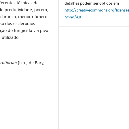
iferentes técnicas de
detalhes podem ser obtidos em
de produtividade, porém,
http://creativecommons.org/license
fo branco, menor número
nc-nd/4.0
so dos escleródios
ção do fungicida via pivô
utilizado.
lerotiorum
(Lib.) de Bary
,