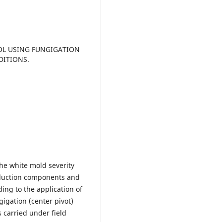
ROL USING FUNGIGATION
DITIONS.
the white mold severity
oduction components and
ding to the application of
igation (center pivot)
 carried under field