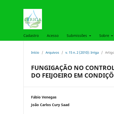
Cadastro
Acesso
Submissões
Sobre
Início
/
Arquivos
/
v. 15 n. 2 (2010): Irriga
/
Artig
FUNGIGAÇÃO NO CONTROL
DO FEIJOEIRO EM CONDIÇÕ
Fábio Venegas
João Carlos Cury Saad