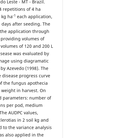
o Leste - MT - Brazil.
 repetitions of 4 ha
-1
2 kg ha
each application,
2 days after seeding. The
 the application through
, providing volumes of
e volumes of 120 and 200 L
disease was evaluated by
amage using diagramatic
d by Azevedo (1998). The
e disease progress curve
f the fungus apothecia
s weight in harvest. On
eld parameters: number of
rains per pod, medium
. The AUDPC values,
lerotias in 2 soil kg and
 to the variance analysis
as also applied in the