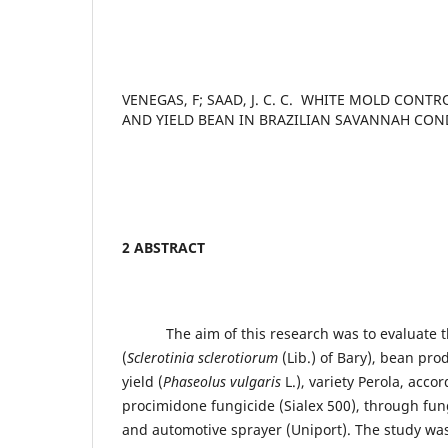
VENEGAS, F; SAAD, J. C. C. WHITE MOLD CONT
AND YIELD BEAN IN BRAZILIAN SAVANNAH CON
2 ABSTRACT
The aim of this research was to evaluate 
(
Sclerotinia sclerotiorum
(Lib.) of Bary), bean pr
yield (
Phaseolus vulgaris
L.), variety Perola, accor
procimidone fungicide (Sialex 500), through fung
and automotive sprayer (Uniport). The study was