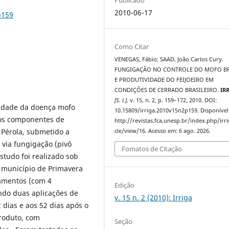
2010-06-17
p159
Como Citar
VENEGAS, Fábio; SAAD, João Carlos Cury.
FUNGIGAÇÃO NO CONTROLE DO MOFO B
E PRODUTIVIDADE DO FEIJOEIRO EM
CONDIÇÕES DE CERRADO BRASILEIRO.
IR
[S. l.]
, v. 15, n. 2, p. 159–172, 2010. DOI:
ridade da doença mofo
10.15809/irriga.2010v15n2p159. Disponível
 os componentes de
http://revistas.fca.unesp.br/index.php/irri
. Pérola, submetido a
cle/view/16. Acesso em: 6 ago. 2026.
 via fungigação (pivô
Fomatos de Citação
studo foi realizado sob
 município de Primavera
tamentos (com 4
Edição
endo duas aplicações de
v. 15 n. 2 (2010): Irriga
 dias e aos 52 dias após o
produto, com
Seção