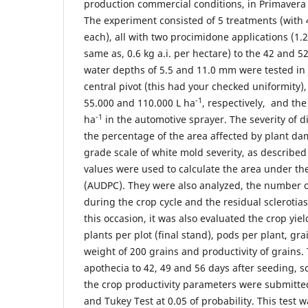
production commercial conditions, in Primavera d
The experiment consisted of 5 treatments (with 4
each), all with two procimidone applications (1.
same as, 0.6 kg a.i. per hectare) to the 42 and 5
water depths of 5.5 and 11.0 mm were tested in
central pivot (this had your checked uniformity)
-1
55.000 and 110.000 L ha
, respectively, and th
-1
ha
in the automotive sprayer. The severity of 
the percentage of the area affected by plant d
grade scale of white mold severity, as describe
values were used to calculate the area under th
(AUDPC). They were also analyzed, the number o
during the crop cycle and the residual sclerotia
this occasion, it was also evaluated the crop yi
plants per plot (final stand), pods per plant, g
weight of 200 grains and productivity of grains
apothecia to 42, 49 and 56 days after seeding, sc
the crop productivity parameters were submitted
and Tukey Test at 0.05 of probability. This test w