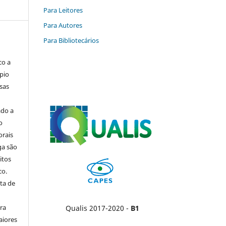
Para Leitores
Para Autores
Para Bibliotecários
co a
pio
sas
ado a
o
orais
ga são
itos
co.
ta de
ara
Qualis 2017-2020 -
B1
aiores