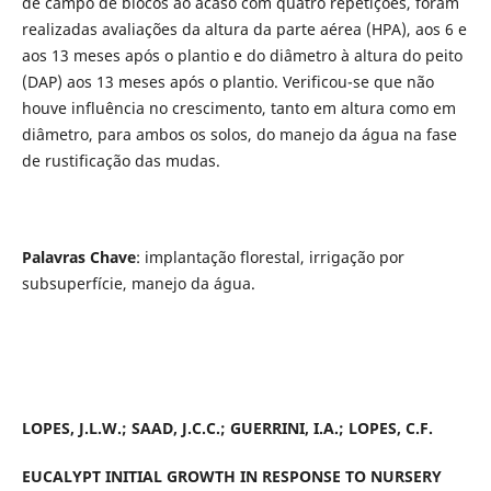
de campo de blocos ao acaso com quatro repetições, foram
realizadas avaliações da altura da parte aérea (HPA), aos 6 e
aos 13 meses após o plantio e do diâmetro à altura do peito
(DAP) aos 13 meses após o plantio. Verificou-se que não
houve influência no crescimento, tanto em altura como em
diâmetro, para ambos os solos, do manejo da água na fase
de rustificação das mudas.
Palavras Chave
: implantação florestal, irrigação por
subsuperfície, manejo da água.
LOPES, J.L.W.; SAAD, J.C.C.; GUERRINI, I.A.; LOPES, C.F.
EUCALYPT INITIAL GROWTH IN RESPONSE TO NURSERY