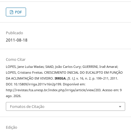
PDF
Publicado
2011-08-18
Como Citar
LOPES, Jane Luísa Wadas; SAAD, João Carlos Cury; GUERRINI, Iraê Amaral;
LOPES, Cristiano Freitas. CRESCIMENTO INICIAL DO EUCALIPTO EM FUNÇÃO
DA ACLIMATAÇÃO EM VIVEIRO.
IRRIGA
,
[S. l.]
, v. 16, n. 2, p. 199–211, 2011.
DOI: 10.15809/irriga.2011v16n2p199. Disponível em:
http://revistas.fca.unesp.br/index.php/irriga/article/view/203. Acesso em: 9
ago. 2026.
Fomatos de Citação
Edição