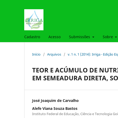
Cadastro
Acesso
Submissões
Sobre
Início
/
Arquivos
/
v. 1 n. 1 (2014): Irriga - Edição E
TEOR E ACÚMULO DE NUTR
EM SEMEADURA DIRETA, SO
José Joaquim de Carvalho
Alefe Viana Souza Bastos
Instituto Federal de Educação, Ciência e Tecnologia G