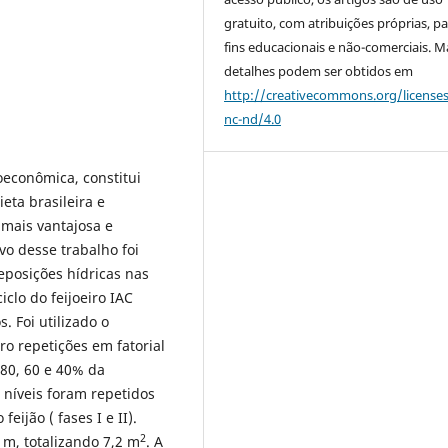
gratuito, com atribuições próprias, p
fins educacionais e não-comerciais. M
detalhes podem ser obtidos em
http://creativecommons.org/license
nc-nd/4.0
oeconômica, constitui
eta brasileira e
mais vantajosa e
vo desse trabalho foi
eposições hídricas nas
ciclo do feijoeiro IAC
. Foi utilizado o
o repetições em fatorial
, 80, 60 e 40% da
 níveis foram repetidos
eijão ( fases I e II).
2
 m, totalizando 7,2 m
. A