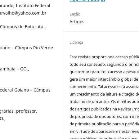
ando, Instituto Federal
carvalho@yahoo.com.br
Seção
Artigos
 Câmpus de Botucatu ,
Licença
oiano – Câmpus Rio Verde
Esta revista proporciona acesso públi
todo seu conteúdo, seguindo o princí
ambaia – GO.,
que tornar gratuito o acesso a pesqui
gera um maior intercâmbio global de
conhecimento. Tal acesso está associ
 Federal Goiano – Câmpus
um crescimento da leitura e citação d
trabalho de um autor. Os direitos aut
dos artigos publicados na Revista Irri
rárias, professor,
de propriedade dos autores, com dire
O.,
de primeira publicação para o periódi
Em virtude de aparecerem nesta revis
acesso público, os artigos são de uso