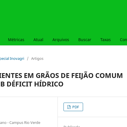
Métricas
Atual
Arquivos
Buscar
Taxas
Con
special Inovagri
/
Artigos
IENTES EM GRÃOS DE FEIJÃO COMUM
B DÉFICIT HÍDRICO
PDF
oiano - Campus Rio Verde
Publicado