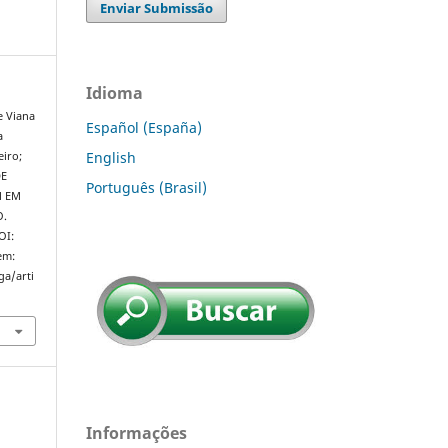
Enviar Submissão
Idioma
e Viana
Español (España)
a
English
eiro;
DE
Português (Brasil)
M EM
O.
OI:
em:
ga/arti
Informações