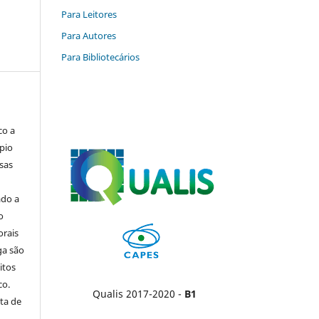
Para Leitores
Para Autores
Para Bibliotecários
co a
pio
sas
ado a
o
orais
ga são
itos
co.
Qualis 2017-2020 -
B1
ta de