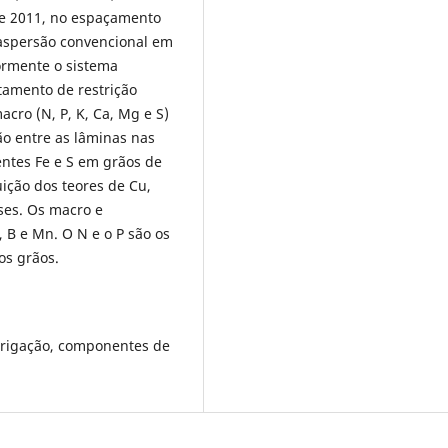
 e 2011, no espaçamento
 aspersão convencional em
ormente o sistema
tamento de restrição
acro (N, P, K, Ca, Mg e S)
ção entre as lâminas nas
ientes Fe e S em grãos de
ição dos teores de Cu,
ses. Os macro e
, B e Mn. O N e o P são os
os grãos.
irrigação, componentes de