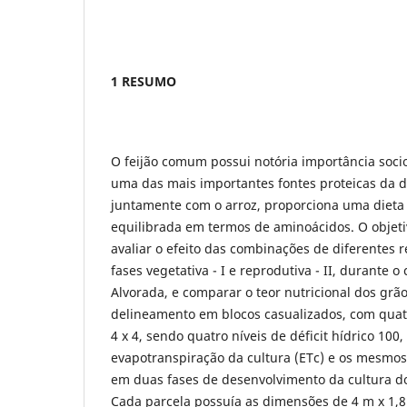
1 RESUMO
O feijão comum possui notória importância soci
uma das mais importantes fontes proteicas da di
juntamente com o arroz, proporciona uma dieta 
equilibrada em termos de aminoácidos. O objeti
avaliar o efeito das combinações de diferentes r
fases vegetativa - I e reprodutiva - II, durante o 
Alvorada, e comparar o teor nutricional dos grãos
delineamento em blocos casualizados, com quatr
4 x 4, sendo quatro níveis de déficit hídrico 100
evapotranspiração da cultura (ETc) e os mesmos
em duas fases de desenvolvimento da cultura do f
Cada parcela possuía as dimensões de 4 m x 1,8