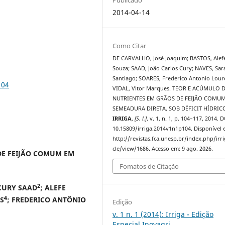
2014-04-14
Como Citar
DE CARVALHO, José Joaquim; BASTOS, Alef
Souza; SAAD, João Carlos Cury; NAVES, Sar
Santiago; SOARES, Frederico Antonio Lour
104
VIDAL, Vitor Marques. TEOR E ACÚMULO 
NUTRIENTES EM GRÃOS DE FEIJÃO COMU
SEMEADURA DIRETA, SOB DÉFICIT HÍDRIC
IRRIGA
,
[S. l.]
, v. 1, n. 1, p. 104–117, 2014. D
10.15809/irriga.2014v1n1p104. Disponível 
http://revistas.fca.unesp.br/index.php/irri
cle/view/1686. Acesso em: 9 ago. 2026.
DE FEIJÃO COMUM EM
Fomatos de Citação
2
 CURY SAAD
; ALEFE
4
S
; FREDERICO ANTÔNIO
Edição
v. 1 n. 1 (2014): Irriga - Edição
Especial Inovagri