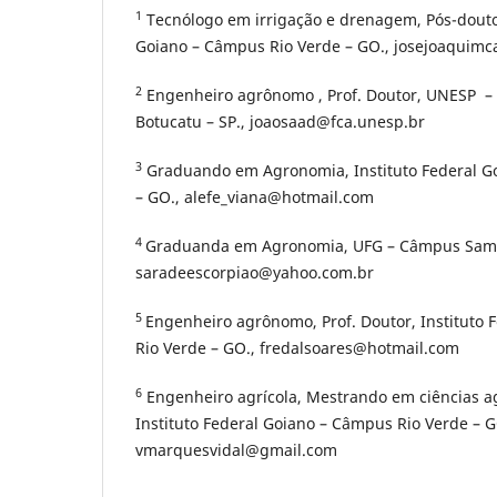
1
Tecnólogo em irrigação e drenagem, Pós-doutor
Goiano – Câmpus Rio Verde – GO., josejoaquim
2
Engenheiro agrônomo , Prof. Doutor, UNESP –
Botucatu – SP., joaosaad@fca.unesp.br
3
Graduando em Agronomia, Instituto Federal G
– GO., alefe_viana@hotmail.com
4
Graduanda em Agronomia, UFG – Câmpus Sam
saradeescorpiao@yahoo.com.br
5
Engenheiro agrônomo, Prof. Doutor, Instituto
Rio Verde – GO., fredalsoares@hotmail.com
6
Engenheiro agrícola, Mestrando em ciências ag
Instituto Federal Goiano – Câmpus Rio Verde – G
vmarquesvidal@gmail.com