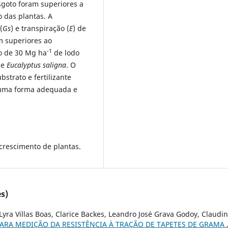
sgoto foram superiores a
 das plantas. A
(
Gs
) e transpiração (
E
) de
m superiores ao
-1
o de 30 Mg ha
de lodo
de
Eucalyptus saligna
. O
strato e fertilizante
uma forma adequada e
 crescimento de plantas.
s)
yra Villas Boas, Clarice Backes, Leandro José Grava Godoy, Claudin
ARA MEDIÇÃO DA RESISTÊNCIA À TRAÇÃO DE TAPETES DE GRAMA