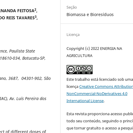
Seção
2
ERNANDA FEITOSA
,
Biomassa e Bioresíduos
3
DO REIS TAVARES
,
Licença
Copyright (c) 2022 ENERGIA NA
nce, Paulista State
AGRICULTURA
, 18610-034, Botucatu-SP,
éfano, 3687, 04301-902, São
Este trabalho está licenciado sob um
licença
Creative Commons Attribution
NonCommercial-NoDerivatives 4.0
IAC), Av.
Luís Pereira dos
International License
.
Esta revista proporciona acesso publi
todo seu conteúdo, seguindo o princí
que tornar gratuito o acesso a pesqui
ct of different doses of