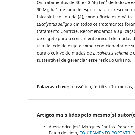
-1
Os tratamentos de 30 e 60 Mg ha
de lodo de e
-1
90 Mg ha
de lodo de esgoto para o crescimento
fotossíntese líquida (
A
), condutância estomática 
Eucalyptus saligna
em todos os tratamentos fora
tratamento Controle. Recomendamos a aplicaçã
de esgoto para o crescimento inicial de mudas 
uso do lodo de esgoto como condicionador de sub
para o cultivo de mudas de
Eucalyptus saligna
é 
sustentável de gerenciar esse resíduo urbano.
Palavras-chave:
biossólido, fertilização, mudas,
Artigos mais lidos pelo mesmo(s) autor(e
Alessandro José Marques Santos, Roberto L
Paulo de Lima,
EQUIPAMENTO PORTÁTIL P