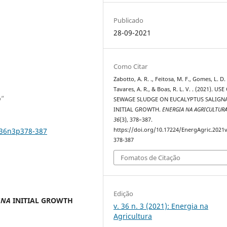
Publicado
28-09-2021
Como Citar
Zabotto, A. R. ., Feitosa, M. F., Gomes, L. D. L
Tavares, A. R., & Boas, R. L. V. . (2021). USE
o”
SEWAGE SLUDGE ON EUCALYPTUS SALIGN
INITIAL GROWTH.
ENERGIA NA AGRICULTUR
36
(3), 378–387.
v36n3p378-387
https://doi.org/10.17224/EnergAgric.2021
378-387
Fomatos de Citação
Edição
GNA
INITIAL GROWTH
v. 36 n. 3 (2021): Energia na
Agricultura