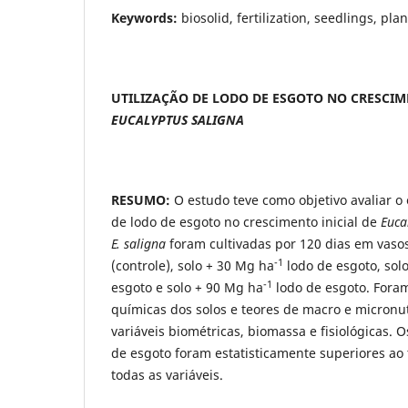
Keywords:
biosolid, fertilization, seedlings, pla
UTILIZAÇÃO DE LODO DE ESGOTO NO CRESCIM
EUCALYPTUS SALIGNA
RESUMO:
O estudo teve como objetivo avaliar o 
de lodo de esgoto no crescimento inicial de
Euca
E. saligna
foram cultivadas por 120 dias em vaso
-1
(controle), solo + 30 Mg ha
lodo de esgoto, sol
-1
esgoto e solo + 90 Mg ha
lodo de esgoto. Foram
químicas dos solos e teores de macro e micronut
variáveis ​​biométricas, biomassa e fisiológicas.
de esgoto foram estatisticamente superiores ao
todas as variáveis.