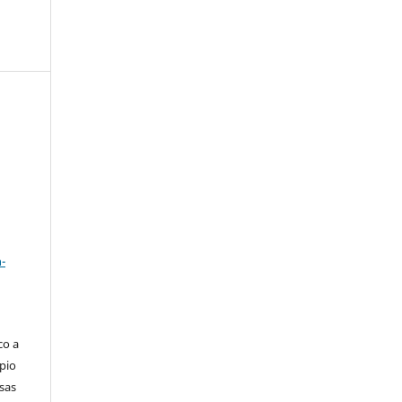
a
-
co a
pio
sas