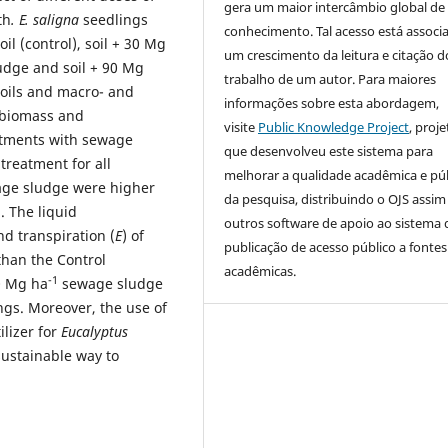
gera um maior intercâmbio global de
th
.
E. saligna
seedlings
conhecimento. Tal acesso está associ
il (control), soil + 30 Mg
um crescimento da leitura e citação d
dge and soil + 90 Mg
trabalho de um autor. Para maiores
soils and macro- and
informações sobre esta abordagem,
, biomass and
visite
Public Knowledge Project
, proje
eatments with sewage
que desenvolveu este sistema para
 treatment for all
melhorar a qualidade acadêmica e pú
ge sludge were higher
da pesquisa, distribuindo o OJS assi
 The liquid
outros software de apoio ao sistema 
nd transpiration (
E
) of
publicação de acesso público a fontes
than the Control
acadêmicas.
-1
0 Mg ha
sewage sludge
gs. Moreover, the use of
lizer for
Eucalyptus
sustainable way to