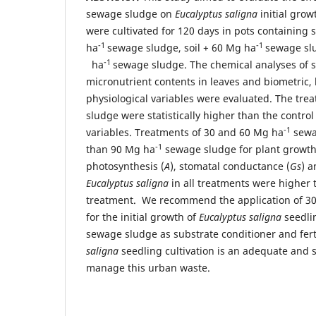
sewage sludge on
Eucalyptus saligna
initial grow
were cultivated for 120 days in pots containing so
-1
-1
ha
sewage sludge, soil + 60 Mg ha
sewage slu
-1
ha
sewage sludge. The chemical analyses of 
micronutrient contents in leaves and biometric
physiological variables were evaluated. The tr
sludge were statistically higher than the control
-1
variables. Treatments of 30 and 60 Mg ha
sewa
-1
than 90 Mg ha
sewage sludge for plant growth.
photosynthesis (
A
), stomatal conductance (
Gs
) a
Eucalyptus saligna
in all treatments were higher 
treatment. We recommend the application of 3
for the initial growth of
Eucalyptus saligna
seedlin
sewage sludge as substrate conditioner and ferti
saligna
seedling cultivation is an adequate and 
manage this urban waste.