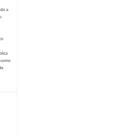
ado a
o
to
blica
m como
de