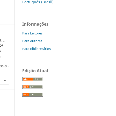
Português (Brasil)
Informações
Para Leitores
Para Autores
. .,
 OF
Para Bibliotecários
A
A
,
v36n3p
Edição Atual