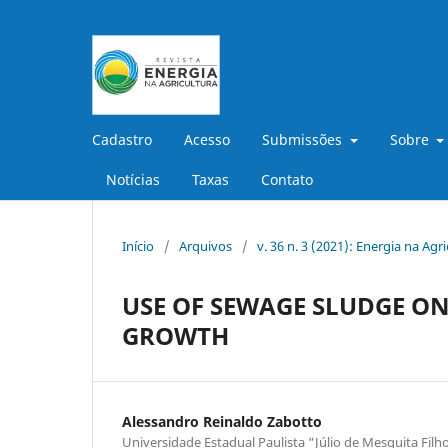
Cadastro
Acesso
Submissões
Sobre
Notícias
Taxas
Contato
Início
/
Arquivos
/
v. 36 n. 3 (2021): Energia na Agr
USE OF SEWAGE SLUDGE ON
GROWTH
Alessandro Reinaldo Zabotto
Universidade Estadual Paulista “Júlio de Mesquita Filh