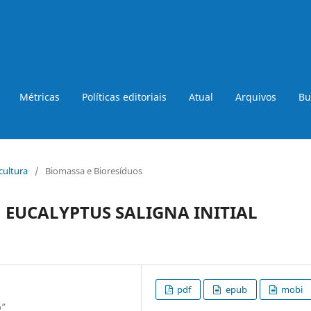
Métricas
Políticas editoriais
Atual
Arquivos
Bu
icultura
/
Biomassa e Bioresíduos
 EUCALYPTUS SALIGNA INITIAL
pdf
epub
mobi
o”