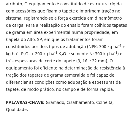
atributo. O equipamento é constituído de estrutura rígida
com acessórios que fixam o tapete e imprimem tração no
sistema, registrando-se a força exercida em dinamômetro
de carga. Para a realização do ensaio foram colhidos tapetes
de grama em área experimental numa propriedade, em
Capela do Alto, SP, em que os tratamentos foram
-1
constituídos por dois tipos de adubação (NPK: 300 kg ha
+
-1
-1
-1
kg ha
P
O
+ 200 kg ha
K
O e somente N: 300 kg ha
) e
2
5
2
três espessuras de corte do tapete (9, 16 e 22 mm). O
equipamento foi eficiente na determinação da resistência à
tração dos tapetes de grama esmeralda e foi capaz de
diferenciar as condições como adubação e espessuras de
tapete, de modo prático, no campo e de forma rápida.
PALAVRAS-CHAVE:
Gramado, Cisalhamento, Colheita,
Qualidade
.