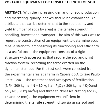
PORTABLE EQUIPMENT FOR TENSILE STRENGTH OF SOD
ABSTRACT:
With the increasing demand for sod production
and marketing, quality indexes should be established. An
attribute that can be determinant to the sod quality and
yield (number of sods by area) is the tensile strength in
handling, harvest and transport. The aim of this work was to
report the construction of an equipment to determine sods
tensile strength, emphasizing its functioning and efficiency
as a useful tool. . The equipment consists of a rigid
structure with accessories that secure the sod and print
traction system, recording the force exerted on the
dynamometer load. For the test sods were collected from
the experimental area at a farm in Capela do Alto, São Paulo
State, Brazil. The treatment had two types of fertilization
-1
-1
-1
(NPK: 300 kg ha
N + 80 kg ha
P
O
+ 200 kg ha
K
Oand
2
5
2
-1
only N: 300 kg ha
N) and three thicknesses cutting sod (9,
16 and 22 mm) . The equipment was efficient in
determining the tensile strength of zoysia grass sod and