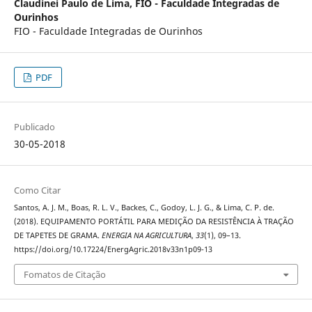
Claudinei Paulo de Lima,
FIO - Faculdade Integradas de
Ourinhos
FIO - Faculdade Integradas de Ourinhos
PDF
Publicado
30-05-2018
Como Citar
Santos, A. J. M., Boas, R. L. V., Backes, C., Godoy, L. J. G., & Lima, C. P. de.
(2018). EQUIPAMENTO PORTÁTIL PARA MEDIÇÃO DA RESISTÊNCIA À TRAÇÃO
DE TAPETES DE GRAMA.
ENERGIA NA AGRICULTURA
,
33
(1), 09–13.
https://doi.org/10.17224/EnergAgric.2018v33n1p09-13
Fomatos de Citação