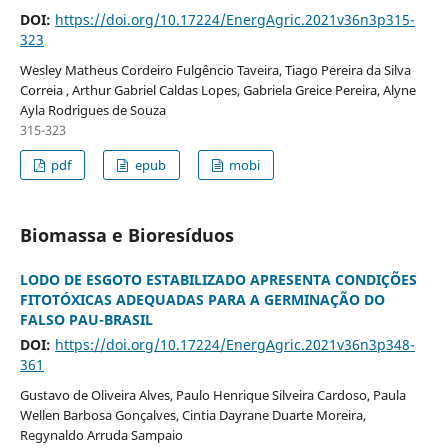
DOI:
https://doi.org/10.17224/EnergAgric.2021v36n3p315-
323
Wesley Matheus Cordeiro Fulgêncio Taveira, Tiago Pereira da Silva
Correia , Arthur Gabriel Caldas Lopes, Gabriela Greice Pereira, Alyne
Ayla Rodrigues de Souza
315-323
pdf
epub
mobi
Biomassa e Bioresíduos
LODO DE ESGOTO ESTABILIZADO APRESENTA CONDIÇÕES
FITOTÓXICAS ADEQUADAS PARA A GERMINAÇÃO DO
FALSO PAU-BRASIL
DOI:
https://doi.org/10.17224/EnergAgric.2021v36n3p348-
361
Gustavo de Oliveira Alves, Paulo Henrique Silveira Cardoso, Paula
Wellen Barbosa Gonçalves, Cintia Dayrane Duarte Moreira,
Regynaldo Arruda Sampaio