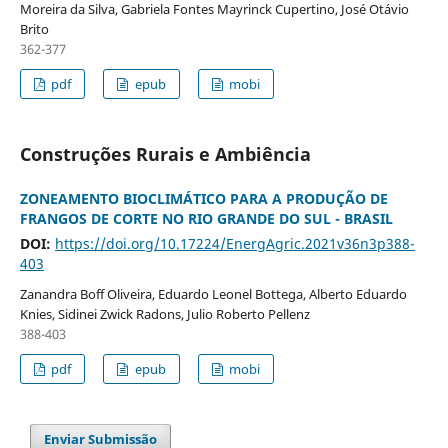
Moreira da Silva, Gabriela Fontes Mayrinck Cupertino, José Otávio
Brito
362-377
pdf
epub
mobi
Construções Rurais e Ambiência
ZONEAMENTO BIOCLIMÁTICO PARA A PRODUÇÃO DE
FRANGOS DE CORTE NO RIO GRANDE DO SUL - BRASIL
DOI:
https://doi.org/10.17224/EnergAgric.2021v36n3p388-
403
Zanandra Boff Oliveira, Eduardo Leonel Bottega, Alberto Eduardo
Knies, Sidinei Zwick Radons, Julio Roberto Pellenz
388-403
pdf
epub
mobi
Enviar Submissão