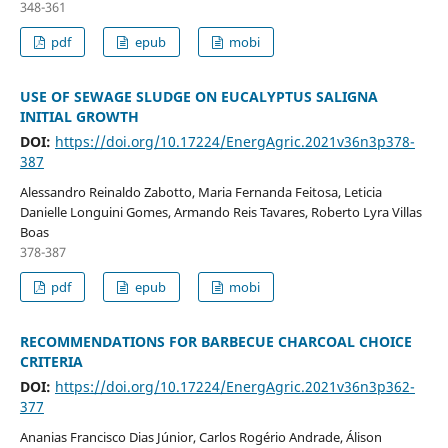
348-361
pdf
epub
mobi
USE OF SEWAGE SLUDGE ON EUCALYPTUS SALIGNA
INITIAL GROWTH
DOI:
https://doi.org/10.17224/EnergAgric.2021v36n3p378-
387
Alessandro Reinaldo Zabotto, Maria Fernanda Feitosa, Leticia
Danielle Longuini Gomes, Armando Reis Tavares, Roberto Lyra Villas
Boas
378-387
pdf
epub
mobi
RECOMMENDATIONS FOR BARBECUE CHARCOAL CHOICE
CRITERIA
DOI:
https://doi.org/10.17224/EnergAgric.2021v36n3p362-
377
Ananias Francisco Dias Júnior, Carlos Rogério Andrade, Álison