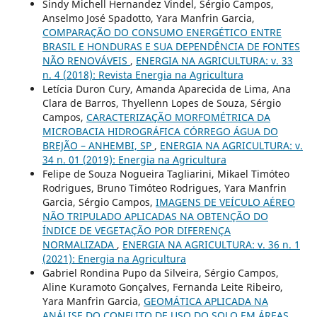
Sindy Michell Hernandez Vindel, Sérgio Campos,
Anselmo José Spadotto, Yara Manfrin Garcia,
COMPARAÇÃO DO CONSUMO ENERGÉTICO ENTRE
BRASIL E HONDURAS E SUA DEPENDÊNCIA DE FONTES
NÃO RENOVÁVEIS
,
ENERGIA NA AGRICULTURA: v. 33
n. 4 (2018): Revista Energia na Agricultura
Letícia Duron Cury, Amanda Aparecida de Lima, Ana
Clara de Barros, Thyellenn Lopes de Souza, Sérgio
Campos,
CARACTERIZAÇÃO MORFOMÉTRICA DA
MICROBACIA HIDROGRÁFICA CÓRREGO ÁGUA DO
BREJÃO – ANHEMBI, SP
,
ENERGIA NA AGRICULTURA: v.
34 n. 01 (2019): Energia na Agricultura
Felipe de Souza Nogueira Tagliarini, Mikael Timóteo
Rodrigues, Bruno Timóteo Rodrigues, Yara Manfrin
Garcia, Sérgio Campos,
IMAGENS DE VEÍCULO AÉREO
NÃO TRIPULADO APLICADAS NA OBTENÇÃO DO
ÍNDICE DE VEGETAÇÃO POR DIFERENÇA
NORMALIZADA
,
ENERGIA NA AGRICULTURA: v. 36 n. 1
(2021): Energia na Agricultura
Gabriel Rondina Pupo da Silveira, Sérgio Campos,
Aline Kuramoto Gonçalves, Fernanda Leite Ribeiro,
Yara Manfrin Garcia,
GEOMÁTICA APLICADA NA
ANÁLISE DO CONFLITO DE USO DO SOLO EM ÁREAS