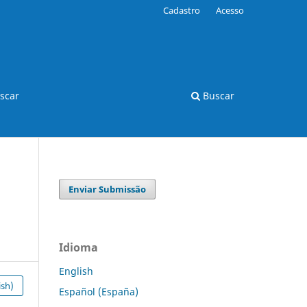
Cadastro
Acesso
scar
Buscar
Enviar Submissão
Idioma
English
ish)
Español (España)