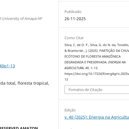
Publicado
 University of Amapá-AP
26-11-2025
Como Citar
Silva, C. de O. F., Silva, G. do N. da, Tonello,
& Bramorski , J. (2025). PARTIÇÃO DA CH
ECÓTONO DE FLORESTA AMAZÔNICA
DEGRADADA E PRESERVADA.
ENERGIA NA
v40p1-13
AGRICULTURA
,
40
, 1–13.
https://doi.org/10.17224/EnergAgric.2025
13
 total, floresta tropical,
Fomatos de Citação
Edição
v. 40 (2025): Energia na Agricult
PRESERVED AMAZON