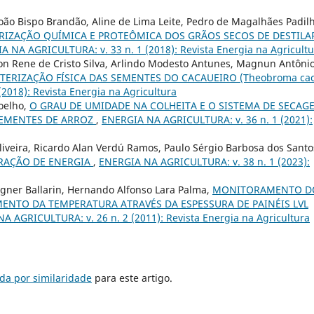
João Bispo Brandão, Aline de Lima Leite, Pedro de Magalhães Padil
RIZAÇÃO QUÍMICA E PROTEÔMICA DOS GRÃOS SECOS DE DESTILA
A NA AGRICULTURA: v. 33 n. 1 (2018): Revista Energia na Agricult
n Rene de Cristo Silva, Arlindo Modesto Antunes, Magnun Antôni
TERIZAÇÃO FÍSICA DAS SEMENTES DO CACAUEIRO (Theobroma ca
2018): Revista Energia na Agricultura
Coelho,
O GRAU DE UMIDADE NA COLHEITA E O SISTEMA DE SECAG
SEMENTES DE ARROZ
,
ENERGIA NA AGRICULTURA: v. 36 n. 1 (2021):
iveira, Ricardo Alan Verdú Ramos, Paulo Sérgio Barbosa dos Santo
RAÇÃO DE ENERGIA
,
ENERGIA NA AGRICULTURA: v. 38 n. 1 (2023):
agner Ballarin, Hernando Alfonso Lara Palma,
MONITORAMENTO D
NTO DA TEMPERATURA ATRAVÉS DA ESPESSURA DE PAINÉIS LVL
A AGRICULTURA: v. 26 n. 2 (2011): Revista Energia na Agricultura
da por similaridade
para este artigo.