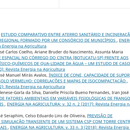
,
ESTUDO COMPARATIVO ENTRE ATERRO SANITÁRIO E INCINERAÇ
 REGIONAL FORMADO POR UM CONSÓRCIO DE MUNICÍPIOS
,
ENER
a Energia na Agricultura
José Carlos Coelho, Ariane Bruder do Nascimento, Assunta Maria
 ESPACIAL NO CÓRREGO DO CINTRA (BOTUCATU-SP) FRENTE AOS
ÍSICO-QUÍMICOS DE QUA-LIDADE DA ÁGUA – UM ESTUDO DE CAS
): Revista Energia na Agricultura
José Manuel Mirás Avalos,
ÍNDICE DE CONE, CAPACIDADE DE SUPOR
SSOLO VERMELHO: CORRELAÇÕES E MAPAS DE ISOCOMPACTAÇÃO
,
): Revista Energia na Agricultura
denese-Gorla da Silva, Danielle Priscila Bueno Fernandes, Iran José
DE FATORES AMBIENTAIS EM VARIÁVEIS FISIOLÓGICAS DE FRANG
AIS
,
ENERGIA NA AGRICULTURA: v. 32 n. 2 (2017): Revista Energia n
sé Seraphim, Celso Eduardo Lins de Oliveira,
PREVISÃO DE
 SIMULAÇÃO TRANSIENTE DE UM SISTEMA CSP COM TORRE CENT
IAIS
,
ENERGIA NA AGRICULTURA: v. 33 n. 3 (2018): Revista Energia