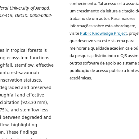
conhecimento. Tal acesso está associ
eral University of Amapá,
um crescimento da leitura e citação d
03-419, ORCID: 0000-0002-
trabalho de um autor. Para maiores
informações sobre esta abordagem,
visite
Public Knowledge Project
, proje
que desenvolveu este sistema para
melhorar a qualidade acadêmica e pú
 in tropical forests is
da pesquisa, distribuindo o OJS assi
ing ecosystem functions.
outros software de apoio ao sistema 
ghfall, stemflow, effective
publicação de acesso público a fontes
ainforest-savannah
acadêmicas.
onservation statuses.
 degraded and preserved
ughfall and effective
ecipitation (923.30 mm),
.75%, and stemflow less
ved between degraded and
flow, highlighting
ion. These findings