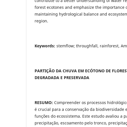
contribute to a better understanding of water red
forest ecotones and emphasize the importance of
maintaining hydrological balance and ecosystem
region.
Keywords:
stemflow; throughfall, rainforest, Am
PARTIÇÃO DA CHUVA EM ECÓTONO DE FLORE
DEGRADADA E PRESERVADA
RESUMO:
Compreender os processos hidrológico
é crucial para a conservação da biodiversidade
funções do ecossistema. Este estudo avaliou a pa
precipitação, escoamento pelo tronco, precipitaç