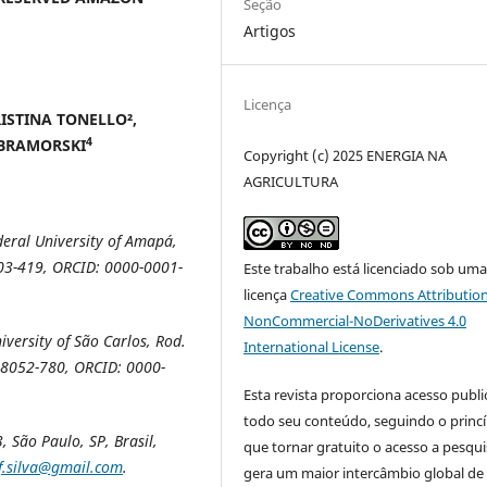
Seção
Artigos
Licença
ISTINA TONELLO²,
4
A BRAMORSKI
Copyright (c) 2025 ENERGIA NA
AGRICULTURA
eral University of Amapá,
03-419, ORCID: 0000-0001-
Este trabalho está licenciado sob um
licença
Creative Commons Attribution
NonCommercial-NoDerivatives 4.0
versity of São Carlos,
Rod.
International License
.
18052-780, ORCID: 0000-
Esta revista proporciona acesso publi
todo seu conteúdo, seguindo o princí
 São Paulo, SP, Brasil,
que tornar gratuito o acesso a pesqui
.f.silva@gmail.com
.
gera um maior intercâmbio global de