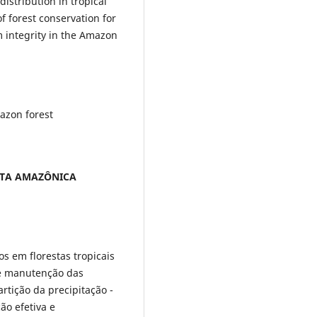
istribution in tropical
 forest conservation for
 integrity in the Amazon
azon forest
STA AMAZÔNICA
s em florestas tropicais
 e manutenção das
rtição da precipitação -
ão efetiva e