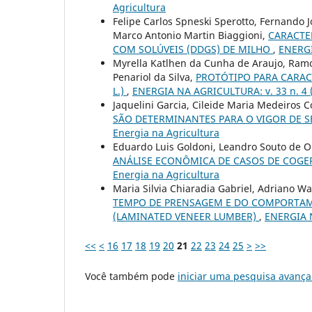
Agricultura
Felipe Carlos Spneski Sperotto, Fernando 
Marco Antonio Martin Biaggioni,
CARACTE
COM SOLÚVEIS (DDGS) DE MILHO
,
ENERGI
Myrella Katlhen da Cunha de Araujo, Ramo
Penariol da Silva,
PROTÓTIPO PARA CARAC
L.)
,
ENERGIA NA AGRICULTURA: v. 33 n. 4 (
Jaquelini Garcia, Cileide Maria Medeiros 
SÃO DETERMINANTES PARA O VIGOR DE 
Energia na Agricultura
Eduardo Luis Goldoni, Leandro Souto de Ol
ANÁLISE ECONÔMICA DE CASOS DE COGE
Energia na Agricultura
Maria Silvia Chiaradia Gabriel, Adriano W
TEMPO DE PRENSAGEM E DO COMPORTAME
(LAMINATED VENEER LUMBER)
,
ENERGIA N
<<
<
16
17
18
19
20
21
22
23
24
25
>
>>
Você também pode
iniciar uma pesquisa avança