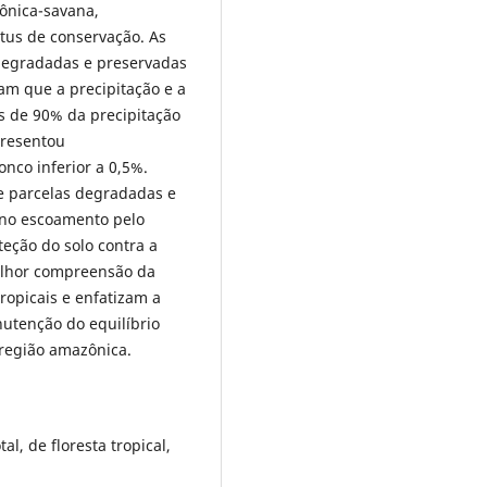
ônica-savana,
tus de conservação. As
degradadas e preservadas
am que a precipitação e a
s de 90% da precipitação
presentou
nco inferior a 0,5%.
re parcelas degradadas e
 no escoamento pelo
eção do solo contra a
elhor compreensão da
tropicais e enfatizam a
nutenção do equilíbrio
 região amazônica.
l, de floresta tropical,