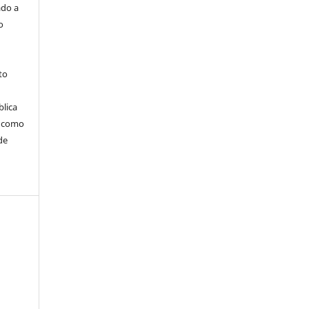
ado a
o
to
blica
m como
de