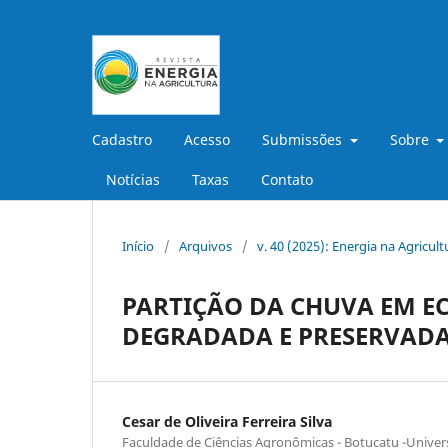
Cadastro
Acesso
Submissões
Sobre
Notícias
Taxas
Contato
Início
/
Arquivos
/
v. 40 (2025): Energia na Agricult
PARTIÇÃO DA CHUVA EM E
DEGRADADA E PRESERVAD
Cesar de Oliveira Ferreira Silva
Faculdade de Ciências Agronômicas - Botucatu -Univers