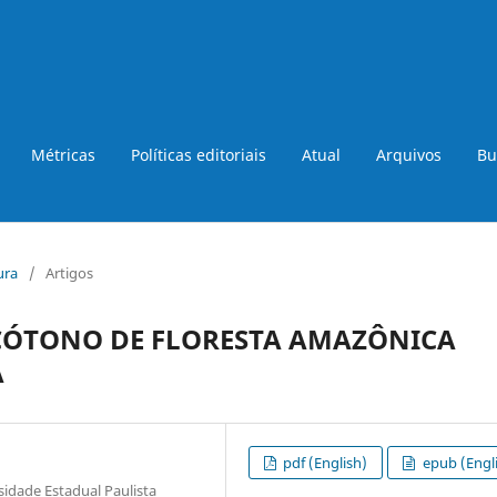
Métricas
Políticas editoriais
Atual
Arquivos
Bu
ura
/
Artigos
CÓTONO DE FLORESTA AMAZÔNICA
A
pdf (English)
epub (Engl
idade Estadual Paulista