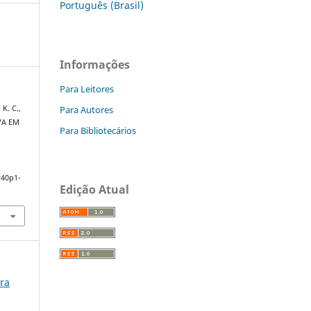
Português (Brasil)
Informações
Para Leitores
Para Autores
 K. C.,
UVA EM
Para Bibliotecários
v40p1-
Edição Atual
ura