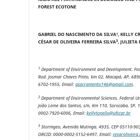
FOREST ECOTONE
GABRIEL DO NASCIMENTO DA SILVA¹, KELLY CR
3
CÉSAR DE OLIVEIRA FERREIRA SILVA
, JULIET
1
Department of Environment and Development. Fed
Rod.
Josmar Chaves Pinto, km 02, Macapá, AP, 689
6702-1955, Email:
gsacramento146@gmail.com
.
2
Department of Environmental Sciences, Federal Uni
João Leme dos Santos, s/n, Km 110, Sorocaba, SP, 
0002-7920-6006, Email:
kellytonello@ufscar.br
3
Stormgeo, Avenida Mutinga, 4935, CEP 05110-903,
ORCID: 0000-0002-5152-6497, Email:
cesaroliveira