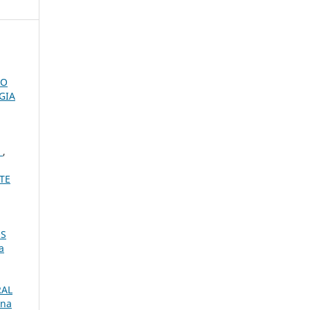
ÃO
GIA
O
,
TE
OS
a
RAL
 na