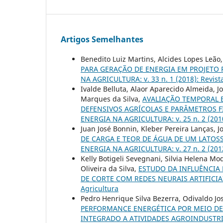
Artigos Semelhantes
Benedito Luiz Martins, Alcides Lopes Leão
PARA GERAÇÃO DE ENERGIA EM PROJETO
NA AGRICULTURA: v. 33 n. 1 (2018): Revist
Ivalde Belluta, Alaor Aparecido Almeida, 
Marques da Silva,
AVALIAÇÃO TEMPORAL E
DEFENSIVOS AGRÍCOLAS E PARÂMETROS F
ENERGIA NA AGRICULTURA: v. 25 n. 2 (2010
Juan José Bonnin, Kleber Pereira Lanças, 
DE CARGA E TEOR DE ÁGUA DE UM LATO
ENERGIA NA AGRICULTURA: v. 27 n. 2 (2012
Kelly Botigeli Sevegnani, Silvia Helena Mo
Oliveira da Silva,
ESTUDO DA INFLUÊNCIA 
DE CORTE COM REDES NEURAIS ARTIFICI
Agricultura
Pedro Henrique Silva Bezerra, Odivaldo Jo
PERFORMANCE ENERGÉTICA POR MEIO DE
INTEGRADO A ATIVIDADES AGROINDUSTR