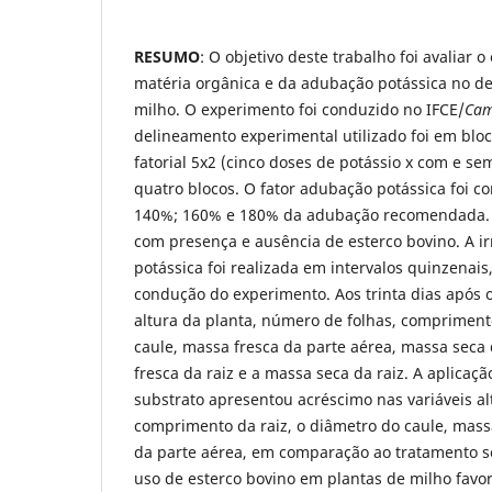
RESUMO
: O objetivo deste trabalho foi avaliar 
matéria orgânica e da adubação potássica no de
milho. O experimento foi conduzido no IFCE/
Cam
delineamento experimental utilizado foi em blo
fatorial 5x2 (cinco doses de potássio x com e s
quatro blocos. O fator adubação potássica foi 
140%; 160% e 180% da adubação recomendada. O
com presença e ausência de esterco bovino. A i
potássica foi realizada em intervalos quinzenais
condução do experimento. Aos trinta dias após o 
altura da planta, número de folhas, compriment
caule, massa fresca da parte aérea, massa seca
fresca da raiz e a massa seca da raiz. A aplicaç
substrato apresentou acréscimo nas variáveis al
comprimento da raiz, o diâmetro do caule, massa
da parte aérea, em comparação ao tratamento 
uso de esterco bovino em plantas de milho favo