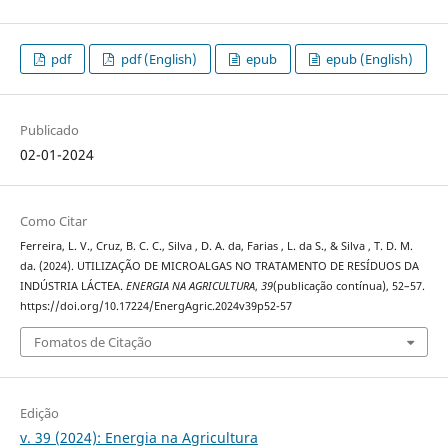
pdf
pdf (English)
epub
epub (English)
Publicado
02-01-2024
Como Citar
Ferreira, L. V., Cruz, B. C. C., Silva , D. A. da, Farias , L. da S., & Silva , T. D. M.
da. (2024). UTILIZAÇÃO DE MICROALGAS NO TRATAMENTO DE RESÍDUOS DA
INDÚSTRIA LÁCTEA.
ENERGIA NA AGRICULTURA
,
39
(publicação contínua), 52–57.
https://doi.org/10.17224/EnergAgric.2024v39p52-57
Fomatos de Citação
Edição
v. 39 (2024): Energia na Agricultura