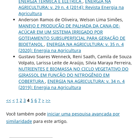
ENERGIA TÉRMICA E ELÉTRICA
,
ENERGIA NA
AGRICULTURA: v. 29 n. 4 (2014): Revista Energia na
Agricultura
Anderson Ramos de Oliveira, Welson Lima Simões,
MANEJO E PRODUÇÃO DE PALHADA DA CANA-DE-
AÇÚCAR EM UM SISTEMA IRRIGADO POR
GOTEJAMENTO SUBSUPERFICIAL PARA GERAÇÃO DE
BIOETANOL
,
ENERGIA NA AGRICULTURA: v. 35 n. 4
(2020): Energia na Agricultura
Gustavo Soares Wenneck, Reni Saath, Camila de Souza
Volpato, Larissa Leite de Araújo, Silvia Maraya Ferreira,
NUTRIENTES E BIOMASSA NO CICLO VEGETATIVO DO
GIRASSOL EM FUNÇÃO DO NITROGÊNIO EM
COBERTURA
,
ENERGIA NA AGRICULTURA: v. 34 n. 4
(2019): Energia na Agricultura
<<
<
1
2
3
4
5
6
7
>
>>
Você também pode
iniciar uma pesquisa avançada por
similaridade
para este artigo.