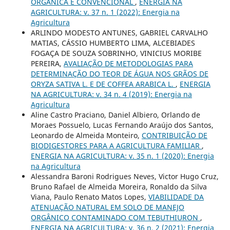
ORGÂNICA E CONVENCIONAL
,
ENERGIA NA
AGRICULTURA: v. 37 n. 1 (2022): Energia na
Agricultura
ARLINDO MODESTO ANTUNES, GABRIEL CARVALHO
MATIAS, CÁSSIO HUMBERTO LIMA, ALCEBIADES
FOGAÇA DE SOUZA SOBRINHO, VINICIUS MORIBE
PEREIRA,
AVALIAÇÃO DE METODOLOGIAS PARA
DETERMINAÇÃO DO TEOR DE ÁGUA NOS GRÃOS DE
ORYZA SATIVA L. E DE COFFEA ARABICA L.
,
ENERGIA
NA AGRICULTURA: v. 34 n. 4 (2019): Energia na
Agricultura
Aline Castro Praciano, Daniel Albiero, Orlando de
Moraes Possuelo, Lucas Fernando Araújo dos Santos,
Leonardo de Almeida Monteiro,
CONTRIBUIÇÃO DE
BIODIGESTORES PARA A AGRICULTURA FAMILIAR
,
ENERGIA NA AGRICULTURA: v. 35 n. 1 (2020): Energia
na Agricultura
Alessandra Baroni Rodrigues Neves, Victor Hugo Cruz,
Bruno Rafael de Almeida Moreira, Ronaldo da Silva
Viana, Paulo Renato Matos Lopes,
VIABILIDADE DA
ATENUAÇÃO NATURAL EM SOLO DE MANEJO
ORGÂNICO CONTAMINADO COM TEBUTHIURON
,
ENERGIA NA AGRICULTURA: v. 36 n. 2 (2021): Energia