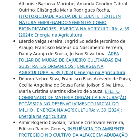
Albanise Barbosa Marinho, Amanda Gondim Cabral
Quirino, Elisângela Maria Rodrigues Rocha,
FITOTOXICIDADE AGUDA DE EFLUENTE TÊXTIL IN
NATURA EMPREGANDO SEMENTES COMO
BIOINDICADORES
,
ENERGIA NA AGRICULTURA: v. 39
(2024): Energia na Agricultura
Laércio Veiga Fereira, Ingrid Soledade Jeronimo de
Araujo, Francisco Mateus do Nascimento Ferreira,
Danily Araujo de Sousa, Joilson Silva Lima,
ÁREA
FOLIAR DE MUDAS DE CAJUEIRO CULTIVADAS EM
SUBSTRATOS ORGÂNICOS
,
ENERGIA NA
AGRICULTURA: v. 39 (2024): Energia na Agricultura
Débora Nobre Silva, Francisco Elias Azevedo de Paiva,
Cecília Angelina de Sousa Faria, Joilson Silva Lima,
Maria Cristina Martins Ribeiro de Souza,
EFEITO
COMBINADO DE MATÉRIA ORGÂNICA E ADUBAÇÃO
POTÁSSICA NO DESENVOLVIMENTO INICIAL DO
MILHO
,
ENERGIA NA AGRICULTURA: v. 39 (2024):
Energia na Agricultura
Almir Rogério Covolan, Tatiane Cristovam Ferreira,
Edilson Ramos Gomes,
INFLUÊNCIA DO AMBIENTE
PROTEGIDO NO CULTIVO DA ALFACE EM ADUBAÇÃO