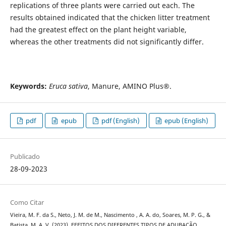
replications of three plants were carried out each. The
results obtained indicated that the chicken litter treatment
had the greatest effect on the plant height variable,
whereas the other treatments did not significantly differ.
Keywords:
Eruca sativa
, Manure, AMINO Plus®.
pdf
epub
pdf (English)
epub (English)
Publicado
28-09-2023
Como Citar
Vieira, M. F. da S., Neto, J. M. de M., Nascimento , A. A. do, Soares, M. P. G., &
Batista, M. A. V. (2023). EFEITOS DOS DIFERENTES TIPOS DE ADUBAÇÃO