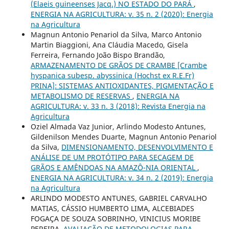
(Elaeis guineenses Jacq.) NO ESTADO DO PARÁ
,
ENERGIA NA AGRICULTURA: v. 35 n. 2 (2020): Energia
na Agricultura
Magnun Antonio Penariol da Silva, Marco Antonio
Martin Biaggioni, Ana Cláudia Macedo, Gisela
Ferreira, Fernando João Bispo Brandão,
ARMAZENAMENTO DE GRÃOS DE CRAMBE [Crambe
hyspanica subesp. abyssinica (Hochst ex R.E.Fr)
PRINA]: SISTEMAS ANTIOXIDANTES, PIGMENTAÇÃO E
METABOLISMO DE RESERVAS
,
ENERGIA NA
AGRICULTURA: v. 33 n. 3 (2018): Revista Energia na
Agricultura
Oziel Almada Vaz Junior, Arlindo Modesto Antunes,
Gildenilson Mendes Duarte, Magnun Antonio Penariol
da Silva,
DIMENSIONAMENTO, DESENVOLVIMENTO E
ANÁLISE DE UM PROTÓTIPO PARA SECAGEM DE
GRÃOS E AMÊNDOAS NA AMAZÔ-NIA ORIENTAL
,
ENERGIA NA AGRICULTURA: v. 34 n. 2 (2019): Energia
na Agricultura
ARLINDO MODESTO ANTUNES, GABRIEL CARVALHO
MATIAS, CÁSSIO HUMBERTO LIMA, ALCEBIADES
FOGAÇA DE SOUZA SOBRINHO, VINICIUS MORIBE
PEREIRA,
AVALIAÇÃO DE METODOLOGIAS PARA