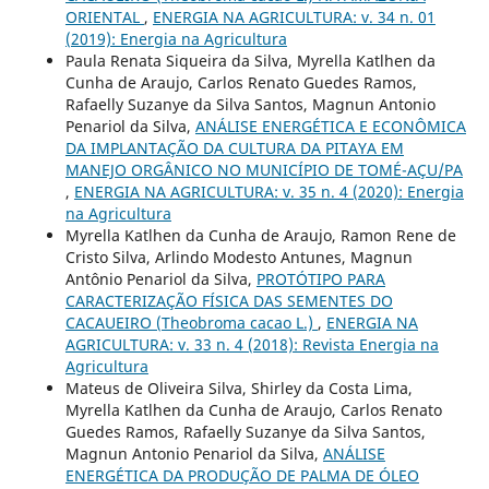
ORIENTAL
,
ENERGIA NA AGRICULTURA: v. 34 n. 01
(2019): Energia na Agricultura
Paula Renata Siqueira da Silva, Myrella Katlhen da
Cunha de Araujo, Carlos Renato Guedes Ramos,
Rafaelly Suzanye da Silva Santos, Magnun Antonio
Penariol da Silva,
ANÁLISE ENERGÉTICA E ECONÔMICA
DA IMPLANTAÇÃO DA CULTURA DA PITAYA EM
MANEJO ORGÂNICO NO MUNICÍPIO DE TOMÉ-AÇU/PA
,
ENERGIA NA AGRICULTURA: v. 35 n. 4 (2020): Energia
na Agricultura
Myrella Katlhen da Cunha de Araujo, Ramon Rene de
Cristo Silva, Arlindo Modesto Antunes, Magnun
Antônio Penariol da Silva,
PROTÓTIPO PARA
CARACTERIZAÇÃO FÍSICA DAS SEMENTES DO
CACAUEIRO (Theobroma cacao L.)
,
ENERGIA NA
AGRICULTURA: v. 33 n. 4 (2018): Revista Energia na
Agricultura
Mateus de Oliveira Silva, Shirley da Costa Lima,
Myrella Katlhen da Cunha de Araujo, Carlos Renato
Guedes Ramos, Rafaelly Suzanye da Silva Santos,
Magnun Antonio Penariol da Silva,
ANÁLISE
ENERGÉTICA DA PRODUÇÃO DE PALMA DE ÓLEO