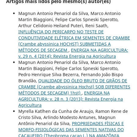
Artigos mais lidos pelo mesmo(s) autor(es)
Magnun Antonio Penariol da Silva, Marco Antonio
Martin Biaggioni, Felipe Carlos Spneski Sperotto,
Arthur Celidonio Heiland Puteri, Reni Saath,
INFLUÊNCIA DO PERICARPO NO TESTE DE
CONDUTIVIDADE ELÉTRICA EM SEMENTES DE CRAMBE
(Crambe abyssinica HOCHST) SUBMETIDAS A
MÉTODOS DE SECAGEM
,
ENERGIA NA AGRICULTURA:
v. 29 n. 4 (2014): Revista Energia na Agricultura
Magnun Antonio Penariol da Silva, Marco Antonio
Martin Biaggioni, Felipe Carlos Spneski Sperotto,
Pedro Henrique Silva Bezerra, Fernando João Bispo
Brandão,
QUALIDADE DO ÓLEO BRUTO DE GRÃOS DE
CRAMBE (Crambe abyssinica Hochst) SOB DIFERENTES
MÉTODOS DE SECAGEM) 1hst)
,
ENERGIA NA
AGRICULTURA: v. 28 n. 3 (2013): Revista Energia na
Agricultura
Myrella Katlhen da Cunha de Araujo, Ramon Rene de
Cristo Silva, Arlindo Modesto Antunes, Magnun
Antônio Penariol da Silva,
PROPRIEDADES FÍSICAS E
MORFO-FISIOLÓGICAS DAS SEMENTES NATIVAS DO
CACAUEIRO (Theobroma cacao L.) NA AMAZÔNIA