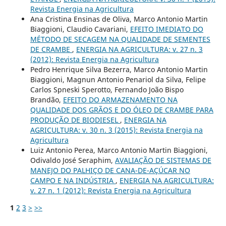
Revista Energia na Agricultura
Ana Cristina Ensinas de Oliva, Marco Antonio Martin
Biaggioni, Claudio Cavariani,
EFEITO IMEDIATO DO
MÉTODO DE SECAGEM NA QUALIDADE DE SEMENTES
DE CRAMBE
,
ENERGIA NA AGRICULTURA: v. 27 n. 3
(2012): Revista Energia na Agricultura
Pedro Henrique Silva Bezerra, Marco Antonio Martin
Biaggioni, Magnun Antonio Penariol da Silva, Felipe
Carlos Spneski Sperotto, Fernando João Bispo
Brandão,
EFEITO DO ARMAZENAMENTO NA
QUALIDADE DOS GRÃOS E DO ÓLEO DE CRAMBE PARA
PRODUÇÃO DE BIODIESEL
,
ENERGIA NA
AGRICULTURA: v. 30 n. 3 (2015): Revista Energia na
Agricultura
Luiz Antonio Perea, Marco Antonio Martin Biaggioni,
Odivaldo José Seraphim,
AVALIAÇÃO DE SISTEMAS DE
MANEJO DO PALHIÇO DE CANA-DE-AÇÚCAR NO
CAMPO E NA INDÚSTRIA
,
ENERGIA NA AGRICULTURA:
v. 27 n. 1 (2012): Revista Energia na Agricultura
1
2
3
>
>>