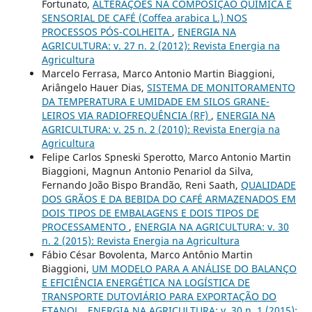
Fortunato,
ALTERAÇÕES NA COMPOSIÇÃO QUÍMICA E
SENSORIAL DE CAFÉ (Coffea arabica L.) NOS
PROCESSOS PÓS-COLHEITA
,
ENERGIA NA
AGRICULTURA: v. 27 n. 2 (2012): Revista Energia na
Agricultura
Marcelo Ferrasa, Marco Antonio Martin Biaggioni,
Ariângelo Hauer Dias,
SISTEMA DE MONITORAMENTO
DA TEMPERATURA E UMIDADE EM SILOS GRANE-
LEIROS VIA RADIOFREQUÊNCIA (RF)
,
ENERGIA NA
AGRICULTURA: v. 25 n. 2 (2010): Revista Energia na
Agricultura
Felipe Carlos Spneski Sperotto, Marco Antonio Martin
Biaggioni, Magnun Antonio Penariol da Silva,
Fernando João Bispo Brandão, Reni Saath,
QUALIDADE
DOS GRÃOS E DA BEBIDA DO CAFÉ ARMAZENADOS EM
DOIS TIPOS DE EMBALAGENS E DOIS TIPOS DE
PROCESSAMENTO
,
ENERGIA NA AGRICULTURA: v. 30
n. 2 (2015): Revista Energia na Agricultura
Fábio César Bovolenta, Marco Antônio Martin
Biaggioni,
UM MODELO PARA A ANÁLISE DO BALANÇO
E EFICIÊNCIA ENERGÉTICA NA LOGÍSTICA DE
TRANSPORTE DUTOVIÁRIO PARA EXPORTAÇÃO DO
ETANOL
,
ENERGIA NA AGRICULTURA: v. 30 n. 1 (2015):