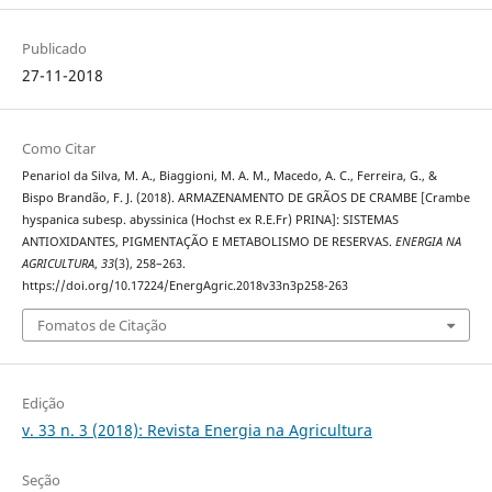
Publicado
27-11-2018
Como Citar
Penariol da Silva, M. A., Biaggioni, M. A. M., Macedo, A. C., Ferreira, G., &
Bispo Brandão, F. J. (2018). ARMAZENAMENTO DE GRÃOS DE CRAMBE [Crambe
hyspanica subesp. abyssinica (Hochst ex R.E.Fr) PRINA]: SISTEMAS
ANTIOXIDANTES, PIGMENTAÇÃO E METABOLISMO DE RESERVAS.
ENERGIA NA
AGRICULTURA
,
33
(3), 258–263.
https://doi.org/10.17224/EnergAgric.2018v33n3p258-263
Fomatos de Citação
Edição
v. 33 n. 3 (2018): Revista Energia na Agricultura
Seção