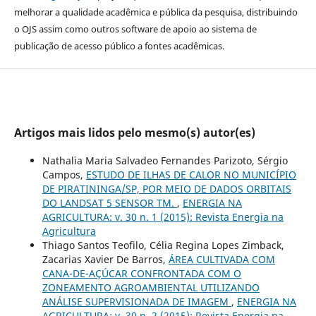
melhorar a qualidade acadêmica e pública da pesquisa, distribuindo
o OJS assim como outros software de apoio ao sistema de
publicação de acesso público a fontes acadêmicas.
Artigos mais lidos pelo mesmo(s) autor(es)
Nathalia Maria Salvadeo Fernandes Parizoto, Sérgio
Campos,
ESTUDO DE ILHAS DE CALOR NO MUNICÍPIO
DE PIRATININGA/SP, POR MEIO DE DADOS ORBITAIS
DO LANDSAT 5 SENSOR TM.
,
ENERGIA NA
AGRICULTURA: v. 30 n. 1 (2015): Revista Energia na
Agricultura
Thiago Santos Teofilo, Célia Regina Lopes Zimback,
Zacarias Xavier De Barros,
ÁREA CULTIVADA COM
CANA-DE-AÇÚCAR CONFRONTADA COM O
ZONEAMENTO AGROAMBIENTAL UTILIZANDO
ANÁLISE SUPERVISIONADA DE IMAGEM
,
ENERGIA NA
AGRICULTURA: v. 30 n. 2 (2015): Revista Energia na