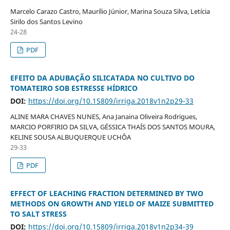
Marcelo Carazo Castro, Maurílio Júnior, Marina Souza Silva, Letícia
Sirilo dos Santos Levino
24-28
PDF
EFEITO DA ADUBAÇÃO SILICATADA NO CULTIVO DO
TOMATEIRO SOB ESTRESSE HÍDRICO
DOI:
https://doi.org/10.15809/irriga.2018v1n2p29-33
ALINE MARA CHAVES NUNES, Ana Janaina Oliveira Rodrigues,
MARCIO PORFIRIO DA SILVA, GÉSSICA THAÍS DOS SANTOS MOURA,
KELINE SOUSA ALBUQUERQUE UCHÔA
29-33
PDF
EFFECT OF LEACHING FRACTION DETERMINED BY TWO
METHODS ON GROWTH AND YIELD OF MAIZE SUBMITTED
TO SALT STRESS
DOI:
https://doi.org/10.15809/irriga.2018v1n2p34-39