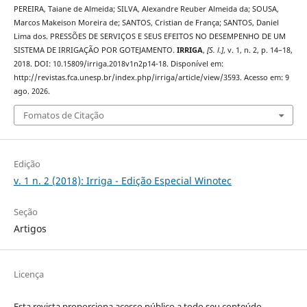
PEREIRA, Taiane de Almeida; SILVA, Alexandre Reuber Almeida da; SOUSA,
Marcos Makeison Moreira de; SANTOS, Cristian de França; SANTOS, Daniel
Lima dos. PRESSÕES DE SERVIÇOS E SEUS EFEITOS NO DESEMPENHO DE UM
SISTEMA DE IRRIGAÇÃO POR GOTEJAMENTO.
IRRIGA
,
[S. l.]
, v. 1, n. 2, p. 14–18,
2018. DOI: 10.15809/irriga.2018v1n2p14-18. Disponível em:
http://revistas.fca.unesp.br/index.php/irriga/article/view/3593. Acesso em: 9
ago. 2026.
Fomatos de Citação
Edição
v. 1 n. 2 (2018): Irriga - Edição Especial Winotec
Seção
Artigos
Licença
Esta revista proporciona acesso público a todo seu conteúdo,