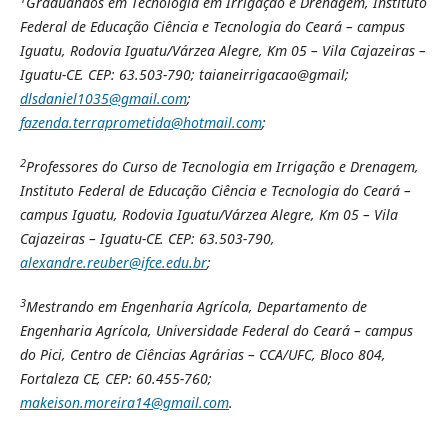
Graduandos em Tecnologia em Irrigação e Drenagem, Instituto
Federal de Educação Ciência e Tecnologia do Ceará – campus
Iguatu, Rodovia Iguatu/Várzea Alegre, Km 05 – Vila Cajazeiras –
Iguatu-CE.
CEP: 63.503-790; taianeirrigacao@gmail;
dlsdaniel1035@gmail.com
;
fazenda.terraprometida@hotmail.com
;
2
Professores do Curso de Tecnologia em Irrigação e Drenagem,
Instituto Federal de Educação Ciência e Tecnologia do Ceará –
campus Iguatu, Rodovia Iguatu/Várzea Alegre, Km 05 – Vila
Cajazeiras – Iguatu-CE.
CEP: 63.503-790,
alexandre.reuber@ifce.edu.br
;
3
Mestrando em Engenharia Agrícola, Departamento de
Engenharia Agrícola, Universidade Federal do Ceará – campus
do Pici, Centro de Ciências Agrárias – CCA/UFC, Bloco 804,
Fortaleza CE, CEP: 60.455-760;
makeison.moreira14@gmail.com
.