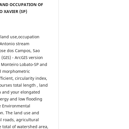
LAND OCCUPATION OF
 XAVIER (SP)
 land use,occupation
 Antonio stream
 Jose dos Campos, Sao
(GIS) - ArcGIS version
f Monteiro Lobato-SP and
al morphometric
cient, circularity index,
urses total length , land
a and your elongated
nergy and low flooding
e Environmental
ion. The land use and
 roads, agricultural
 total of watershed area,