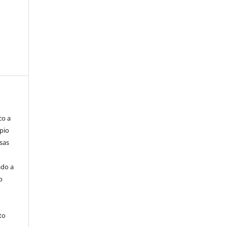
co a
pio
sas
ado a
o
to