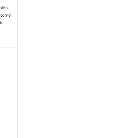
blica
m como
de