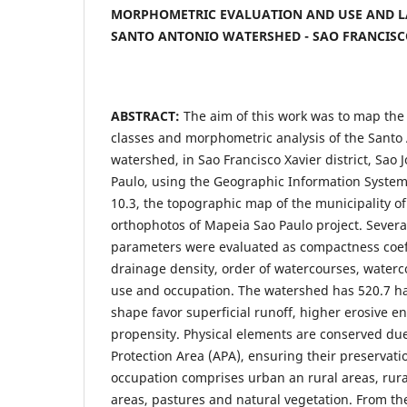
MORPHOMETRIC EVALUATION AND USE AND 
SANTO ANTONIO WATERSHED - SAO FRANCISCO
ABSTRACT:
The aim of this work was to map the
classes and morphometric analysis of the Santo
watershed, in Sao Francisco Xavier district, Sao
Paulo, using the Geographic Information System 
10.3, the topographic map of the municipality o
orthophotos of Mapeia Sao Paulo project. Sever
parameters were evaluated as compactness coeffi
drainage density, order of watercourses, waterco
use and occupation. The watershed has 520.7 h
shape favor superficial runoff, higher erosive e
propensity. Physical elements are conserved du
Protection Area (APA), ensuring their preservat
occupation comprises urban an rural areas, rural
areas, pastures and natural vegetation. From the