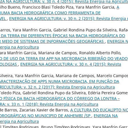
A NA AGRICULTURA: v. 30 n. 4 (2015): Revista Energia na Agricult
ho Bueno, Francisco Blasi Toledo Piza, Yara Manfrin Garcia,
A
NUMA BACIA HIDROGRÁFICA COMO FERRAMENTA DE
VEL
,
ENERGIA NA AGRICULTURA: v. 30 n. 2 (2015): Revista Energia 
Barros, Yara Manfrin Garcia, Gabriel Rondina Pupo da Silveira, Rafa
DA TERRA EM DIFERENTES ÉPOCAS NA BACIA HIDROGRÁFICA DO
OR MEIO DE SISTEMAS DE INFORMAÇÕES GEOGRÁFICAS
,
ENERGIA 
ergia na Agricultura
ara Manfrin Garcia, Mariana de Campos, Ronaldo Alberto Pollo,
O DE USO DA TERRA EM APP NA MICROBACIA RIBEIRÃO DO VEADO
NOLOGIAS
,
ENERGIA NA AGRICULTURA: v. 30 n. 4 (2015): Revista
ilveira, Yara Manfrin Garcia, Mariana de Campos, Marcelo Campos
RACTERIZAÇÃO DE APPS NUMA MICROBACIA, EM FUNÇÃO DA
CULTURA: v. 32 n. 2 (2017): Revista Energia na Agricultura
oledo Piza, Gabriel Rondina Pupo da Silveira, Edéria Pereira Gome
 FÍSICA DA BACIA HIDROGRÁFICA DO CÓRREGO DA LONTRA –
 v. 33 n. 1 (2018): Revista Energia na Agricultura
de Barros, Zacarias Xavier de Barros,
A CULTURA DO EUCALIPTO N
DROGRÁFICAS NO MUNICIPIO DE ANHEMBI /SP
,
ENERGIA NA
ergia na Agricultura
el Timóteo Rodrigues, Bruno Timóteo Rodrigues, Yara Manfrin Garc