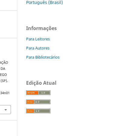
Português (Brasil)
Informações
Para Leitores
Para Autores
Para Bibliotecários
LIAÇÃO
 DA
REGO
(SP).
Edição Atual
v34n01