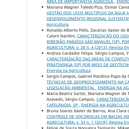
ÁREA DE IMPORTÂNCIA AGRÍCOLA
,
ENERGI
Mariana Wagner Toledo Piza, Osmar Carval
GESTÃO DOS USOS MÚLTIPLOS DA ÁGUA 
DESENVOLVIMENTO REGIONAL SUSTENTÁ
Agricultura
Ronaldo Alberto Pollo, Zacarias Xavier de 
Calore Nardini,
CARACTERIZAÇÃO DO USO 
RIBEIRÃO PARAÍSO-SÃO MANUEL (SP), P
AGRICULTURA: v. 28 n. 4 (2013): Revista En
Andrea Cardador Felipe, Sérgio Campos, Y
CARACTERIZAÇÃO DAS ÁREAS DE CONFLIT
PIRATININGA (SP) POR MEIO DE GEOTEC
Energia na Agricultura
Sergio Campos, Gabriel Rondina Pupo da S
TÉCNICAS DE GEOPROCESSAMENTO NA CA
LEGISLAÇÃO AMBIENTAL
,
ENERGIA NA AGRI
Maria Beatriz Sartor, Mariana Wagner de T
Azevedo, Sérgio Campos,
CARACTERIZAÇÃO
CAFELÂNDIA, SP
,
ENERGIA NA AGRICULTURA:
Bruna Soares Xavier de Barros, Ana Clara 
CONTROLE DE VOÇOROCAS EM BACIAS HI
AGRICULTURA: v. 33 n. 1 (2018): Revista En
Felipe de Souza Nogueira Tagliarini, Mika