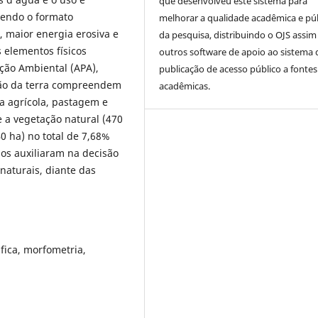
que desenvolveu este sistema para
tendo o formato
melhorar a qualidade acadêmica e pú
, maior energia erosiva e
da pesquisa, distribuindo o OJS assi
 elementos físicos
outros software de apoio ao sistema 
ção Ambiental (APA),
publicação de acesso público a fontes
ção da terra compreendem
acadêmicas.
ea agrícola, pastagem e
e a vegetação natural (470
0 ha) no total de 7,68%
ados auxiliaram na decisão
naturais, diante das
ica, morfometria,