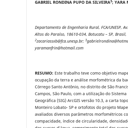
3
GABRIEL RONDINA PUPO DA SILVEIRA
; YARA
Departamento de Engenharia Rural, FCA/UNESP, Av. 
Altos do Paraíso, 18610-034, Botucatu – SP, Brasil,
2
3
zacariassxb@fca.unesp.br;
gabrielrondina@hotma
yaramanfrin@hotmail.com
RESUMO:
Este trabalho teve como objetivo mape
ocupação da terra e análise morfométrica da bac
Córrego Santo Antônio, no distrito de São Franci
Campos, São Paulo, com a utilização do Sistema
Geográfica (SIG) ArcGIS versão 10.3, a carta top
Monteiro Lobato- SP e ortofotos do projeto Mape
avaliados diversos parâmetros morfométricos co
compacidade, índice de circularidade, densid
dos cursos d’água, comprimento total dos curso