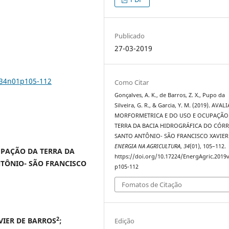
Publicado
27-03-2019
v34n01p105-112
Como Citar
Gonçalves, A. K., de Barros, Z. X., Pupo da
Silveira, G. R., & Garcia, Y. M. (2019). AVA
MORFORMETRICA E DO USO E OCUPAÇÃO
TERRA DA BACIA HIDROGRÁFICA DO CÓR
SANTO ANTÔNIO- SÃO FRANCISCO XAVIER 
ENERGIA NA AGRICULTURA
,
34
(01), 105–112.
UPAÇÃO DA TERRA DA
https://doi.org/10.17224/EnergAgric.2019
TÔNIO- SÃO FRANCISCO
p105-112
Fomatos de Citação
2
VIER DE BARROS
;
Edição