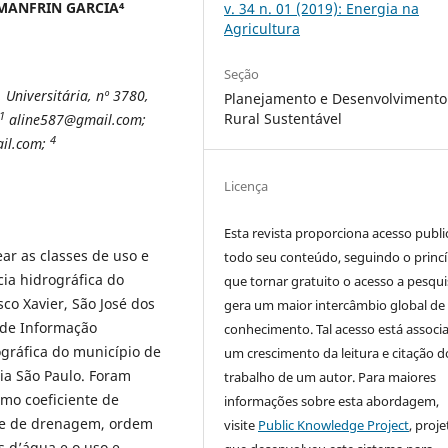
 MANFRIN GARCIA
⁴
v. 34 n. 01 (2019): Energia na
Agricultura
Seção
Universitária, nº 3780,
Planejamento e Desenvolvimento
1
Rural Sustentável
aline587@gmail.com;
4
il.com;
Licença
Esta revista proporciona acesso publi
ar as classes de uso e
todo seu conteúdo, seguindo o princí
ia hidrográfica do
que tornar gratuito o acesso a pesqui
sco Xavier, São José dos
gera um maior intercâmbio global de
 de Informação
conhecimento. Tal acesso está associ
ográfica do município de
um crescimento da leitura e citação d
ia São Paulo. Foram
trabalho de um autor. Para maiores
mo coeficiente de
informações sobre esta abordagem,
ade de drenagem, ordem
visite
Public Knowledge Project
, proje
s d’água e o uso e