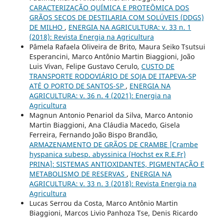
CARACTERIZAÇÃO QUÍMICA E PROTEÔMICA DOS
GRÃOS SECOS DE DESTILARIA COM SOLÚVEIS (DDGS)
DE MILHO
,
ENERGIA NA AGRICULTURA: v. 33 n. 1
(2018): Revista Energia na Agricultura
Pâmela Rafaela Oliveira de Brito, Maura Seiko Tsutsui
Esperancini, Marco Antônio Martin Biaggioni, João
Luis Vivan, Felipe Gustavo Cerulo,
CUSTO DE
TRANSPORTE RODOVIÁRIO DE SOJA DE ITAPEVA-SP
ATÉ O PORTO DE SANTOS-SP
,
ENERGIA NA
AGRICULTURA: v. 36 n. 4 (2021): Energia na
Agricultura
Magnun Antonio Penariol da Silva, Marco Antonio
Martin Biaggioni, Ana Cláudia Macedo, Gisela
Ferreira, Fernando João Bispo Brandão,
ARMAZENAMENTO DE GRÃOS DE CRAMBE [Crambe
hyspanica subesp. abyssinica (Hochst ex R.E.Fr)
PRINA]: SISTEMAS ANTIOXIDANTES, PIGMENTAÇÃO E
METABOLISMO DE RESERVAS
,
ENERGIA NA
AGRICULTURA: v. 33 n. 3 (2018): Revista Energia na
Agricultura
Lucas Serrou da Costa, Marco Antônio Martin
Biaggioni, Marcos Livio Panhoza Tse, Denis Ricardo