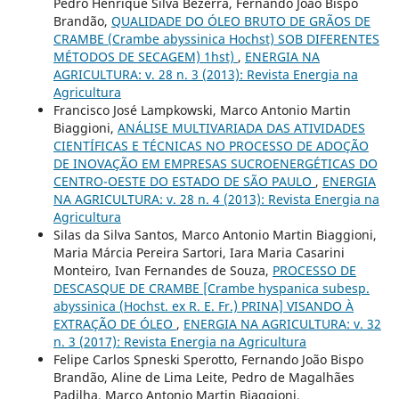
Pedro Henrique Silva Bezerra, Fernando João Bispo
Brandão,
QUALIDADE DO ÓLEO BRUTO DE GRÃOS DE
CRAMBE (Crambe abyssinica Hochst) SOB DIFERENTES
MÉTODOS DE SECAGEM) 1hst)
,
ENERGIA NA
AGRICULTURA: v. 28 n. 3 (2013): Revista Energia na
Agricultura
Francisco José Lampkowski, Marco Antonio Martin
Biaggioni,
ANÁLISE MULTIVARIADA DAS ATIVIDADES
CIENTÍFICAS E TÉCNICAS NO PROCESSO DE ADOÇÃO
DE INOVAÇÃO EM EMPRESAS SUCROENERGÉTICAS DO
CENTRO-OESTE DO ESTADO DE SÃO PAULO
,
ENERGIA
NA AGRICULTURA: v. 28 n. 4 (2013): Revista Energia na
Agricultura
Silas da Silva Santos, Marco Antonio Martin Biaggioni,
Maria Márcia Pereira Sartori, Iara Maria Casarini
Monteiro, Ivan Fernandes de Souza,
PROCESSO DE
DESCASQUE DE CRAMBE [Crambe hyspanica subesp.
abyssinica (Hochst. ex R. E. Fr.) PRINA] VISANDO À
EXTRAÇÃO DE ÓLEO
,
ENERGIA NA AGRICULTURA: v. 32
n. 3 (2017): Revista Energia na Agricultura
Felipe Carlos Spneski Sperotto, Fernando João Bispo
Brandão, Aline de Lima Leite, Pedro de Magalhães
Padilha, Marco Antonio Martin Biaggioni,