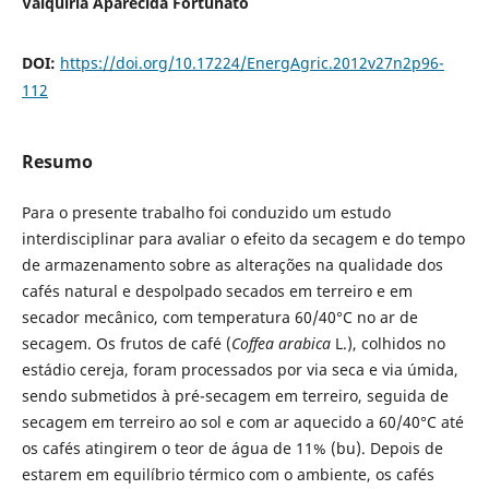
Valquíria Aparecida Fortunato
DOI:
https://doi.org/10.17224/EnergAgric.2012v27n2p96-
112
Resumo
Para o presente trabalho foi conduzido um estudo
interdisciplinar para avaliar o efeito da secagem e do tempo
de armazenamento sobre as alterações na qualidade dos
cafés natural e despolpado secados em terreiro e em
secador mecânico, com temperatura 60/40°C no ar de
secagem. Os frutos de café (
Coffea arabica
L.), colhidos no
estádio cereja, foram processados por via seca e via úmida,
sendo submetidos à pré-secagem em terreiro, seguida de
secagem em terreiro ao sol e com ar aquecido a 60/40°C até
os cafés atingirem o teor de água de 11% (bu). Depois de
estarem em equilíbrio térmico com o ambiente, os cafés