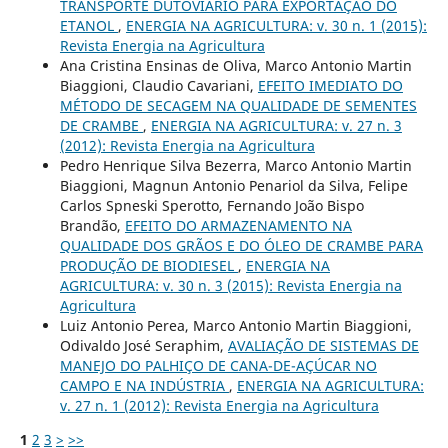
TRANSPORTE DUTOVIÁRIO PARA EXPORTAÇÃO DO
ETANOL
,
ENERGIA NA AGRICULTURA: v. 30 n. 1 (2015):
Revista Energia na Agricultura
Ana Cristina Ensinas de Oliva, Marco Antonio Martin
Biaggioni, Claudio Cavariani,
EFEITO IMEDIATO DO
MÉTODO DE SECAGEM NA QUALIDADE DE SEMENTES
DE CRAMBE
,
ENERGIA NA AGRICULTURA: v. 27 n. 3
(2012): Revista Energia na Agricultura
Pedro Henrique Silva Bezerra, Marco Antonio Martin
Biaggioni, Magnun Antonio Penariol da Silva, Felipe
Carlos Spneski Sperotto, Fernando João Bispo
Brandão,
EFEITO DO ARMAZENAMENTO NA
QUALIDADE DOS GRÃOS E DO ÓLEO DE CRAMBE PARA
PRODUÇÃO DE BIODIESEL
,
ENERGIA NA
AGRICULTURA: v. 30 n. 3 (2015): Revista Energia na
Agricultura
Luiz Antonio Perea, Marco Antonio Martin Biaggioni,
Odivaldo José Seraphim,
AVALIAÇÃO DE SISTEMAS DE
MANEJO DO PALHIÇO DE CANA-DE-AÇÚCAR NO
CAMPO E NA INDÚSTRIA
,
ENERGIA NA AGRICULTURA:
v. 27 n. 1 (2012): Revista Energia na Agricultura
1
2
3
>
>>