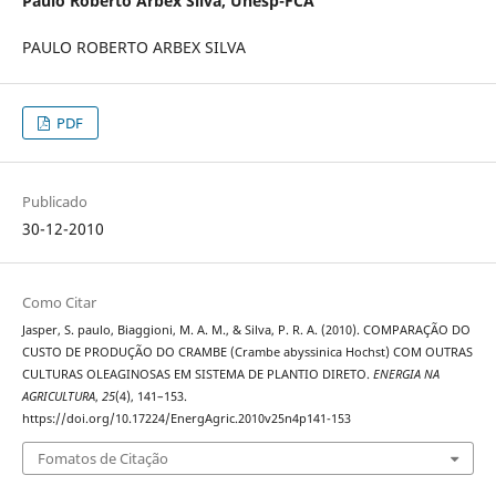
Paulo Roberto Arbex Silva,
Unesp-FCA
PAULO ROBERTO ARBEX SILVA
PDF
Publicado
30-12-2010
Como Citar
Jasper, S. paulo, Biaggioni, M. A. M., & Silva, P. R. A. (2010). COMPARAÇÃO DO
CUSTO DE PRODUÇÃO DO CRAMBE (Crambe abyssinica Hochst) COM OUTRAS
CULTURAS OLEAGINOSAS EM SISTEMA DE PLANTIO DIRETO.
ENERGIA NA
AGRICULTURA
,
25
(4), 141–153.
https://doi.org/10.17224/EnergAgric.2010v25n4p141-153
Fomatos de Citação