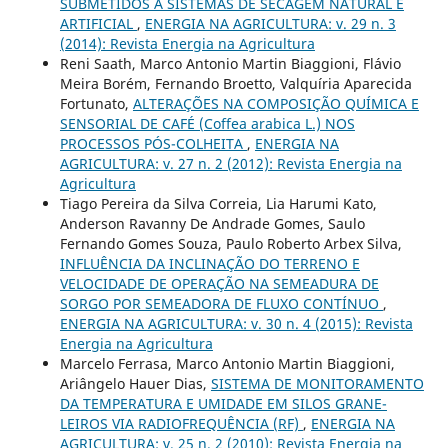
SUBMETIDOS A SISTEMAS DE SECAGEM NATURAL E
ARTIFICIAL
,
ENERGIA NA AGRICULTURA: v. 29 n. 3
(2014): Revista Energia na Agricultura
Reni Saath, Marco Antonio Martin Biaggioni, Flávio
Meira Borém, Fernando Broetto, Valquíria Aparecida
Fortunato,
ALTERAÇÕES NA COMPOSIÇÃO QUÍMICA E
SENSORIAL DE CAFÉ (Coffea arabica L.) NOS
PROCESSOS PÓS-COLHEITA
,
ENERGIA NA
AGRICULTURA: v. 27 n. 2 (2012): Revista Energia na
Agricultura
Tiago Pereira da Silva Correia, Lia Harumi Kato,
Anderson Ravanny De Andrade Gomes, Saulo
Fernando Gomes Souza, Paulo Roberto Arbex Silva,
INFLUÊNCIA DA INCLINAÇÃO DO TERRENO E
VELOCIDADE DE OPERAÇÃO NA SEMEADURA DE
SORGO POR SEMEADORA DE FLUXO CONTÍNUO
,
ENERGIA NA AGRICULTURA: v. 30 n. 4 (2015): Revista
Energia na Agricultura
Marcelo Ferrasa, Marco Antonio Martin Biaggioni,
Ariângelo Hauer Dias,
SISTEMA DE MONITORAMENTO
DA TEMPERATURA E UMIDADE EM SILOS GRANE-
LEIROS VIA RADIOFREQUÊNCIA (RF)
,
ENERGIA NA
AGRICULTURA: v. 25 n. 2 (2010): Revista Energia na