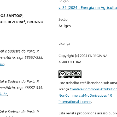
Edição
v. 39 (2024): Energia na Agricult
OS SANTOS²,
Seção
4
GUES BEZERRA
, BRUNNO
Artigos
Licença
ul e Sudeste do Pará, R.
Copyright (c) 2024 ENERGIA NA
ersitário, cep: 68557-335,
AGRICULTURA
.br
,
ul e Sudeste do Pará, R.
Este trabalho está licenciado sob um
ersitário, cep: 68557-335,
licença
Creative Commons Attribution
u.br
,
NonCommercial-NoDerivatives 4.0
International License
.
ul e Sudeste do Pará, R.
Esta revista proporciona acesso publi