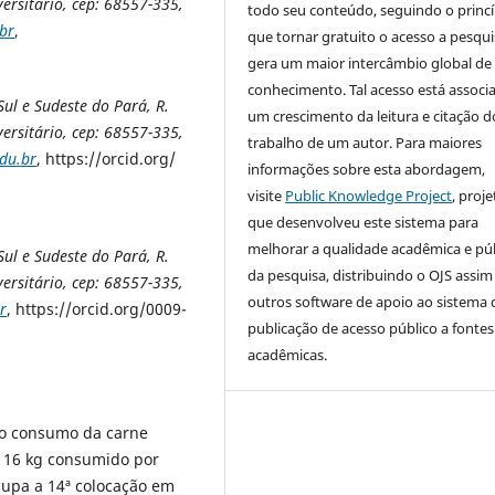
ersitário, cep: 68557-335,
todo seu conteúdo, seguindo o princí
br
,
que tornar gratuito o acesso a pesqui
gera um maior intercâmbio global de
conhecimento. Tal acesso está associ
ul e Sudeste do Pará, R.
um crescimento da leitura e citação d
ersitário, cep: 68557-335,
trabalho de um autor. Para maiores
du.br
, https://orcid.org/
informações sobre esta abordagem,
visite
Public Knowledge Project
, proje
que desenvolveu este sistema para
melhorar a qualidade acadêmica e pú
ul e Sudeste do Pará, R.
da pesquisa, distribuindo o OJS assi
ersitário, cep: 68557-335,
outros software de apoio ao sistema 
r
, https://orcid.org/0009-
publicação de acesso público a fontes
acadêmicas.
do consumo da carne
a 16 kg consumido por
cupa a 14ª colocação em