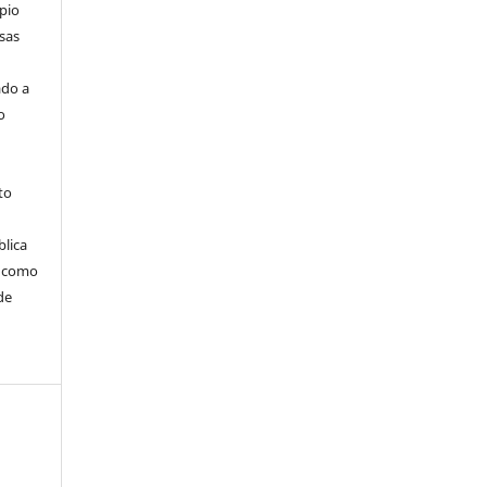
pio
sas
ado a
o
to
blica
m como
de