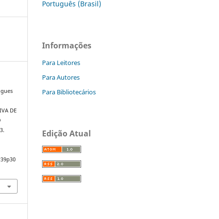
Português (Brasil)
Informações
Para Leitores
Para Autores
Para Bibliotecários
igues
IVA DE
O
3.
Edição Atual
v39p30