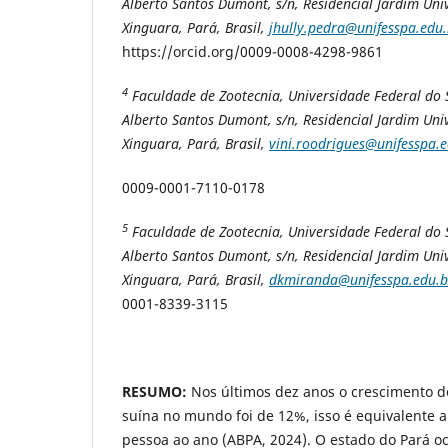
Alberto Santos Dumont, s/n, Residencial Jardim Univ
Xinguara, Pará, Brasil,
jhully.pedra@unifesspa.edu.
https://orcid.org/0009-0008-4298-9861
4
Faculdade de Zootecnia, Universidade Federal do S
Alberto Santos Dumont, s/n, Residencial Jardim Univ
Xinguara, Pará, Brasil,
vini.roodrigues@unifesspa.e
0009-0001-7110-0178
5
Faculdade de Zootecnia, Universidade Federal do S
Alberto Santos Dumont, s/n, Residencial Jardim Univ
Xinguara, Pará, Brasil,
dkmiranda@unifesspa.edu.b
0001-8339-3115
RESUMO:
Nos últimos dez anos o crescimento 
suína no mundo foi de 12%, isso é equivalente 
pessoa ao ano (ABPA, 2024). O estado do Pará o