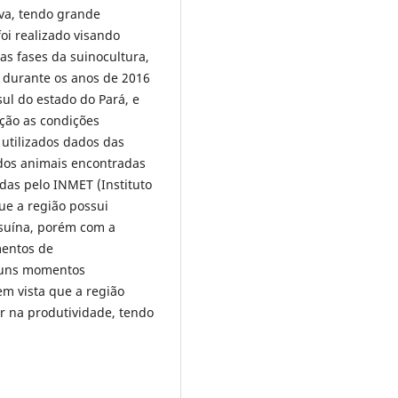
iva, tendo grande
foi realizado visando
as fases da suinocultura,
 durante os anos de 2016
sul do estado do Pará, e
ação as condições
 utilizados dados das
 dos animais encontradas
adas pelo INMET (Instituto
ue a região possui
suína, porém com a
mentos de
guns momentos
m vista que a região
r na produtividade, tendo