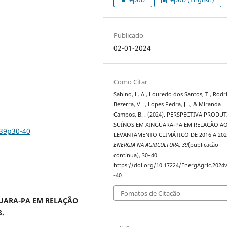
Publicado
02-01-2024
Como Citar
Sabino, L. A., Louredo dos Santos, T., Rodr
Bezerra, V. ., Lopes Pedra, J. ., & Miranda
Campos, B. . (2024). PERSPECTIVA PRODUT
SUÍNOS EM XINGUARA-PA EM RELAÇÃO A
v39p30-40
LEVANTAMENTO CLIMÁTICO DE 2016 A 202
ENERGIA NA AGRICULTURA
,
39
(publicação
contínua), 30–40.
https://doi.org/10.17224/EnergAgric.2024
-40
Fomatos de Citação
GUARA-PA EM RELAÇÃO
.