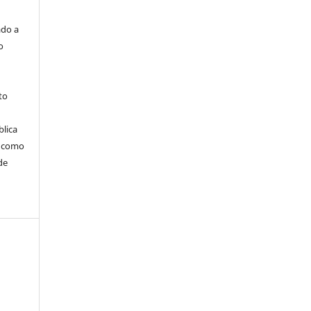
ado a
o
to
blica
m como
de