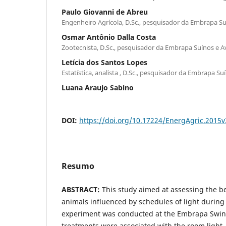
Paulo Giovanni de Abreu
Engenheiro Agrícola, D.Sc., pesquisador da Embrapa Su
Osmar Antônio Dalla Costa
Zootecnista, D.Sc., pesquisador da Embrapa Suínos e A
Letícia dos Santos Lopes
Estatística, analista , D.Sc., pesquisador da Embrapa Su
Luana Araujo Sabino
DOI:
https://doi.org/10.17224/EnergAgric.2015
Resumo
ABSTRACT:
This study aimed at assessing the be
animals influenced by schedules of light during
experiment was conducted at the Embrapa Swine
treatments were associated with the room light, 