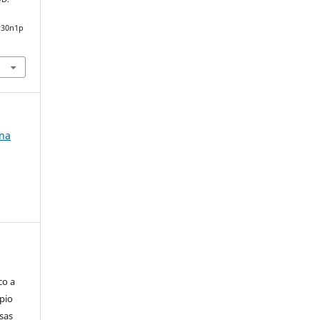
v30n1p
 na
co a
pio
sas