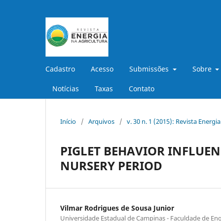
Cadastro
Acesso
Submissões
Sobre
Notícias
Taxas
Contato
Início
/
Arquivos
/
v. 30 n. 1 (2015): Revista Energi
PIGLET BEHAVIOR INFLUEN
NURSERY PERIOD
Vilmar Rodrigues de Sousa Junior
Universidade Estadual de Campinas - Faculdade de En