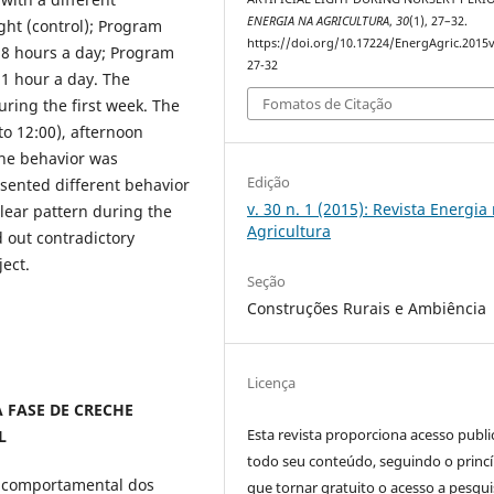
ENERGIA NA AGRICULTURA
,
30
(1), 27–32.
ght (control); Program
https://doi.org/10.17224/EnergAgric.2015
or 8 hours a day; Program
27-32
r 1 hour a day. The
Fomatos de Citação
uring the first week. The
to 12:00), afternoon
 the behavior was
Edição
sented different behavior
v. 30 n. 1 (2015): Revista Energia
clear pattern during the
Agricultura
 out contradictory
ject.
Seção
Construções Rurais e Ambiência
Licença
 FASE DE CRECHE
Esta revista proporciona acesso publi
L
todo seu conteúdo, seguindo o princí
o comportamental dos
que tornar gratuito o acesso a pesqui