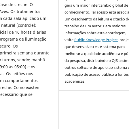
fase de creche. O
gera um maior intercâmbio global de
Aves. Os tratamentos
conhecimento. Tal acesso está associ
m cada sala aplicado um
um crescimento da leitura e citação d
natural (controle);
trabalho de um autor. Para maiores
cial de 16 horas diárias
informações sobre esta abordagem,
 programa de iluminação
visite
Public Knowledge Project
, proje
escuro. Os
que desenvolveu este sistema para
 primeira semana durante
melhorar a qualidade acadêmica e pú
em turnos, sendo: manhã
da pesquisa, distribuindo o OJS assi
19:00 às 05:00) e os
outros software de apoio ao sistema 
. Os leitões nos
publicação de acesso público a fontes
ram comportamentos
acadêmicas.
creche. Como existem
necessário que se