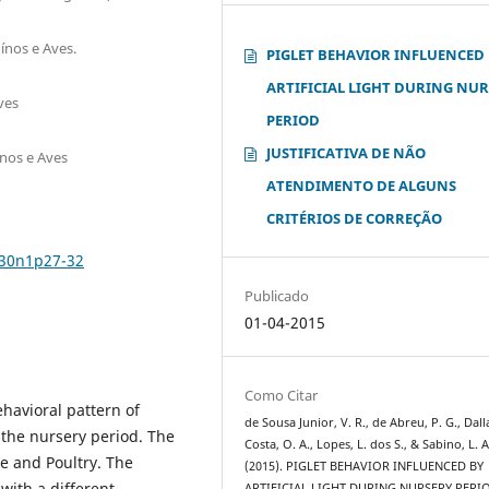
ínos e Aves.
PIGLET BEHAVIOR INFLUENCED
ARTIFICIAL LIGHT DURING NU
ves
PERIOD
JUSTIFICATIVA DE NÃO
ínos e Aves
ATENDIMENTO DE ALGUNS
CRITÉRIOS DE CORREÇÃO
v30n1p27-32
Publicado
01-04-2015
Como Citar
havioral pattern of
de Sousa Junior, V. R., de Abreu, P. G., Dall
 the nursery period. The
Costa, O. A., Lopes, L. dos S., & Sabino, L. A
 and Poultry. The
(2015). PIGLET BEHAVIOR INFLUENCED BY
with a different
ARTIFICIAL LIGHT DURING NURSERY PERI