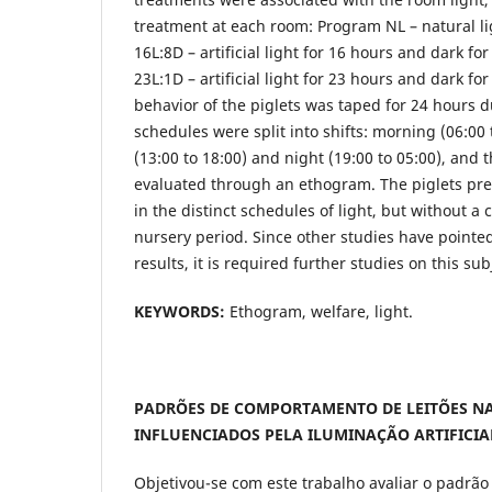
treatment at each room: Program NL – natural li
16L:8D – artificial light for 16 hours and dark f
23L:1D – artificial light for 23 hours and dark fo
behavior of the piglets was taped for 24 hours d
schedules were split into shifts: morning (06:00 
(13:00 to 18:00) and night (19:00 to 05:00), and
evaluated through an ethogram. The piglets pre
in the distinct schedules of light, but without a 
nursery period. Since other studies have pointed
results, it is required further studies on this sub
KEYWORDS:
Ethogram, welfare, light.
PADRÕES DE COMPORTAMENTO DE LEITÕES NA
INFLUENCIADOS PELA ILUMINAÇÃO ARTIFICIA
Objetivou-se com este trabalho avaliar o padrã