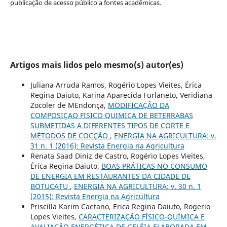
publicação de acesso público a fontes acadêmicas.
Artigos mais lidos pelo mesmo(s) autor(es)
Juliana Arruda Ramos, Rogério Lopes Vieites, Érica
Regina Daiuto, Karina Aparecida Furlaneto, Veridiana
Zocoler de MEndonça,
MODIFICAÇÃO DA
COMPOSIÇAO FISICO QUIMICA DE BETERRABAS
SUBMETIDAS A DIFERENTES TIPOS DE CORTE E
MÉTODOS DE COCÇÃO
,
ENERGIA NA AGRICULTURA: v.
31 n. 1 (2016): Revista Energia na Agricultura
Renata Saad Diniz de Castro, Rogério Lopes Vieites,
Érica Regina Daiuto,
BOAS PRÁTICAS NO CONSUMO
DE ENERGIA EM RESTAURANTES DA CIDADE DE
BOTUCATU
,
ENERGIA NA AGRICULTURA: v. 30 n. 1
(2015): Revista Energia na Agricultura
Priscilla Karim Caetano, Erica Regina Daiuto, Rogerio
Lopes Vieites,
CARACTERIZAÇÃO FÍSICO-QUÍMICA E
AVALIAÇÃO ENERGÉTICA DE GELÉIA ELABORADA EM