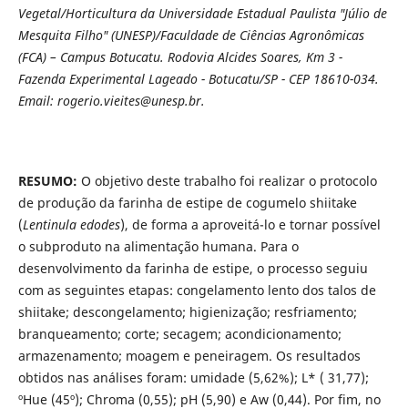
Vegetal/Horticultura da Universidade Estadual Paulista "Júlio de
Mesquita Filho" (UNESP)/Faculdade de Ciências Agronômicas
(FCA) – Campus Botucatu. Rodovia Alcides Soares, Km 3 -
Fazenda Experimental Lageado - Botucatu/SP - CEP 18610-034.
Email: rogerio.vieites@unesp.br.
RESUMO:
O objetivo deste trabalho foi realizar o protocolo
de produção da farinha de estipe de cogumelo shiitake
(
Lentinula edodes
), de forma a aproveitá-lo e tornar possível
o subproduto na alimentação humana. Para o
desenvolvimento da farinha de estipe, o processo seguiu
com as seguintes etapas: congelamento lento dos talos de
shiitake; descongelamento; higienização; resfriamento;
branqueamento; corte; secagem; acondicionamento;
armazenamento; moagem e peneiragem. Os resultados
obtidos nas análises foram: umidade (5,62%); L* ( 31,77);
ºHue (45º); Chroma (0,55); pH (5,90) e Aw (0,44). Por fim, no