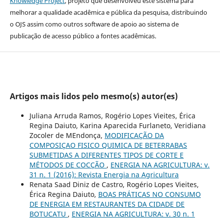
Knowledge Project
, projeto que desenvolveu este sistema para
melhorar a qualidade acadêmica e pública da pesquisa, distribuindo
o OJS assim como outros software de apoio ao sistema de
publicação de acesso público a fontes acadêmicas.
Artigos mais lidos pelo mesmo(s) autor(es)
Juliana Arruda Ramos, Rogério Lopes Vieites, Érica
Regina Daiuto, Karina Aparecida Furlaneto, Veridiana
Zocoler de MEndonça,
MODIFICAÇÃO DA
COMPOSIÇAO FISICO QUIMICA DE BETERRABAS
SUBMETIDAS A DIFERENTES TIPOS DE CORTE E
MÉTODOS DE COCÇÃO
,
ENERGIA NA AGRICULTURA: v.
31 n. 1 (2016): Revista Energia na Agricultura
Renata Saad Diniz de Castro, Rogério Lopes Vieites,
Érica Regina Daiuto,
BOAS PRÁTICAS NO CONSUMO
DE ENERGIA EM RESTAURANTES DA CIDADE DE
BOTUCATU
,
ENERGIA NA AGRICULTURA: v. 30 n. 1