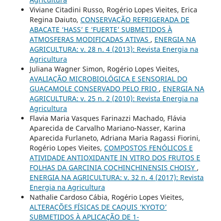
Viviane Citadini Russo, Rogério Lopes Vieites, Erica
Regina Daiuto,
CONSERVAÇÃO REFRIGERADA DE
ABACATE ‘HASS’ E ‘FUERTE’ SUBMETIDOS À
ATMOSFERAS MODIFICADAS ATIVAS
,
ENERGIA NA
AGRICULTURA: v. 28 n. 4 (2013): Revista Energia na
Agricultura
Juliana Wagner Simon, Rogério Lopes Vieites,
AVALIAÇÃO MICROBIOLÓGICA E SENSORIAL DO
GUACAMOLE CONSERVADO PELO FRIO
,
ENERGIA NA
AGRICULTURA: v. 25 n. 2 (2010): Revista Energia na
Agricultura
Flavia Maria Vasques Farinazzi Machado, Flávia
Aparecida de Carvalho Mariano-Nasser, Karina
Aparecida Furlaneto, Adriana Maria Ragassi Fiorini,
Rogério Lopes Vieites,
COMPOSTOS FENÓLICOS E
ATIVIDADE ANTIOXIDANTE IN VITRO DOS FRUTOS E
FOLHAS DA GARCINIA COCHINCHINENSIS CHOISY
,
ENERGIA NA AGRICULTURA: v. 32 n. 4 (2017): Revista
Energia na Agricultura
Nathalie Cardoso Cábia, Rogério Lopes Vieites,
ALTERAÇÕES FÍSICAS DE CAQUIS ‘KYOTO’
SUBMETIDOS À APLICAÇÃO DE 1-