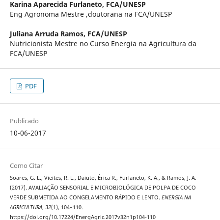
Karina Aparecida Furlaneto,
FCA/UNESP
Eng Agronoma Mestre ,doutorana na FCA/UNESP
Juliana Arruda Ramos,
FCA/UNESP
Nutricionista Mestre no Curso Energia na Agricultura da
FCA/UNESP
PDF
Publicado
10-06-2017
Como Citar
Soares, G. L., Vieites, R. L., Daiuto, Érica R., Furlaneto, K. A., & Ramos, J. A.
(2017). AVALIAÇÃO SENSORIAL E MICROBIOLÓGICA DE POLPA DE COCO
VERDE SUBMETIDA AO CONGELAMENTO RÁPIDO E LENTO.
ENERGIA NA
AGRICULTURA
,
32
(1), 104–110.
https://doi.org/10.17224/EnergAgric.2017v32n1p104-110