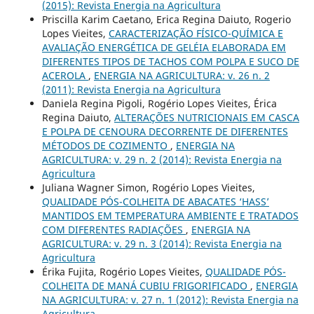
(2015): Revista Energia na Agricultura
Priscilla Karim Caetano, Erica Regina Daiuto, Rogerio
Lopes Vieites,
CARACTERIZAÇÃO FÍSICO-QUÍMICA E
AVALIAÇÃO ENERGÉTICA DE GELÉIA ELABORADA EM
DIFERENTES TIPOS DE TACHOS COM POLPA E SUCO DE
ACEROLA
,
ENERGIA NA AGRICULTURA: v. 26 n. 2
(2011): Revista Energia na Agricultura
Daniela Regina Pigoli, Rogério Lopes Vieites, Érica
Regina Daiuto,
ALTERAÇÕES NUTRICIONAIS EM CASCA
E POLPA DE CENOURA DECORRENTE DE DIFERENTES
MÉTODOS DE COZIMENTO
,
ENERGIA NA
AGRICULTURA: v. 29 n. 2 (2014): Revista Energia na
Agricultura
Juliana Wagner Simon, Rogério Lopes Vieites,
QUALIDADE PÓS-COLHEITA DE ABACATES ‘HASS’
MANTIDOS EM TEMPERATURA AMBIENTE E TRATADOS
COM DIFERENTES RADIAÇÕES
,
ENERGIA NA
AGRICULTURA: v. 29 n. 3 (2014): Revista Energia na
Agricultura
Érika Fujita, Rogério Lopes Vieites,
QUALIDADE PÓS-
COLHEITA DE MANÁ CUBIU FRIGORIFICADO
,
ENERGIA
NA AGRICULTURA: v. 27 n. 1 (2012): Revista Energia na
Agricultura